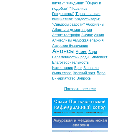
"Образ и
витязь"
"Ландыши"
подобие"
"Поделись
Рождеством"
"Православная
инициатива"
"Радость веры"
"Синдром радости"
Аборигены
Аборты и демография
Автокатастрофа
Аксиос
Акция
Алкоголизм
Амурская епархия
Амурское благочиние
Анонсы
Армия
Бари
Беременность и роды
Благовест
Благотворительность
Богословие
Брак
В начале
Вера
было слово
Великий пост
Викариатство
Вопросы
Показать все теги