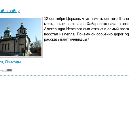
ый в войну
12 сентября Церковь чтит память святого благо
места почти на окраине Хабаровска начало воз
Александра Невского был открыт в самый разга
восстал из пепла. Почему он особенно дорог г
рассказывают очевидцы?
ти
,
Приходы
 дальше