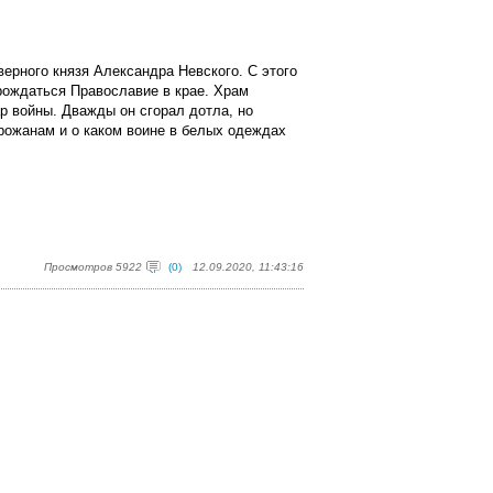
верного князя Александра Невского. С этого
рождаться Православие в крае. Храм
р войны. Дважды он сгорал дотла, но
орожанам и о каком воине в белых одеждах
Просмотров 5922
(0)
12.09.2020, 11:43:16