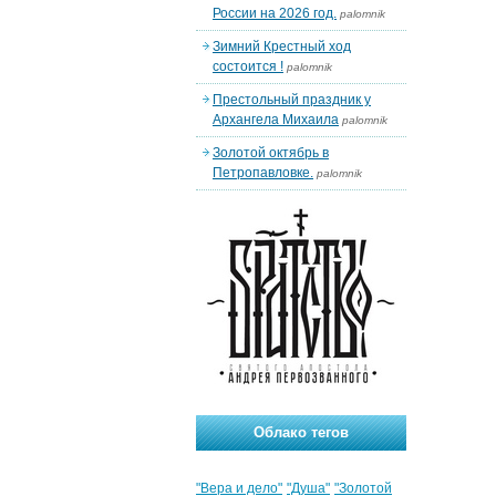
России на 2026 год.
palomnik
Зимний Крестный ход
состоится !
palomnik
Престольный праздник у
Архангела Михаила
palomnik
Золотой октябрь в
Петропавловке.
palomnik
Облако тегов
"Вера и дело"
"Душа"
"Золотой