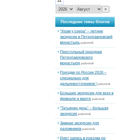
31
>
Последние темы блогов
“Храм у озера” – летние
экскурсии в Петропавловский
монастырь
palomnik
Престольный праздник
Петропавловского
монастыря
palomnik
Поездки по России 2026 –
специально для
дальневосточников !
palomnik
Большие экскурсии для всех в
феврале и марте
palomnik
“Татьянин день” – большая
экскурсия
palomnik
Зимние экскурсии для
паломников
palomnik
Идет запись в поездки по