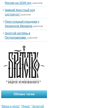
России на 2026 год.
palomnik
Зимний Крестный ход
состоится !
palomnik
Престольный праздник у
Архангела Михаила
palomnik
Золотой октябрь в
Петропавловке.
palomnik
Облако тегов
"Вера и дело"
"Душа"
"Золотой