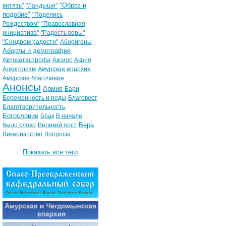
"Образ и
витязь"
"Ландыши"
подобие"
"Поделись
Рождеством"
"Православная
инициатива"
"Радость веры"
"Синдром радости"
Аборигены
Аборты и демография
Автокатастрофа
Аксиос
Акция
Алкоголизм
Амурская епархия
Амурское благочиние
Анонсы
Армия
Бари
Беременность и роды
Благовест
Благотворительность
Богословие
Брак
В начале
Вера
было слово
Великий пост
Викариатство
Вопросы
Показать все теги