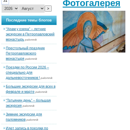
Фотогалерея
31
>
Последние темы блогов
“Храм у озера” – летние
экскурсии в Петропавловский
монастырь
palomnik
Престольный праздник
Петропавловского
монастыря
palomnik
Поездки по России 2026 –
специально для
дальневосточников !
palomnik
Большие экскурсии для всех в
феврале и марте
palomnik
“Татьянин день” – большая
экскурсия
palomnik
Зимние экскурсии для
паломников
palomnik
Идет запись в поездки по