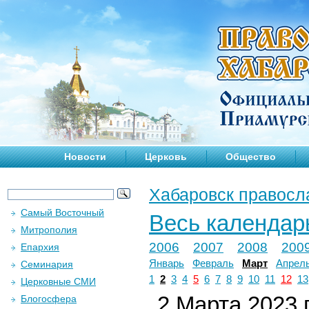
Новости
Церковь
Общество
Хабаровск правосл
Самый Восточный
Весь календар
Митрополия
2006
2007
2008
200
Епархия
Январь
Февраль
Март
Апрел
Семинария
1
2
3
4
5
6
7
8
9
10
11
12
13
Церковные СМИ
2 Марта 2023 г
Блогосфера