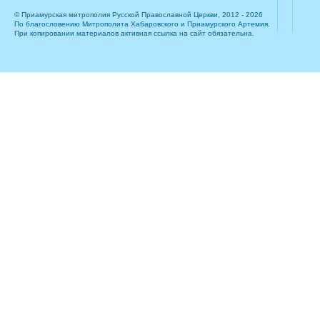
© Приамурская митрополия Русской Православной Церкви, 2012 - 2026
По благословению Митрополита Хабаровского и Приамурского Артемия.
При копировании материалов активная ссылка на сайт обязательна.