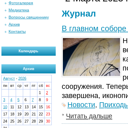
Фотогалерея
Медиатека
Журнал
Вопросы священнику
Архив
В главном соборе
Контакты
Н
в
Календарь
к
п
Архив
р
Август
-
2026
сооружения. Теперь
пн
вт
ср
чт
пт
сб
вс
1
2
завершена, иконопи
3
4
5
6
7
8
9
Новости
,
Приход
10
11
12
13
14
15
16
17
18
19
20
21
22
23
Читать дальше
24
25
26
27
28
29
30