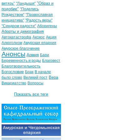
"Образ и
витязь"
"Ландыши"
подобие"
"Поделись
Рождеством"
"Православная
инициатива"
"Радость веры"
"Синдром радости"
Аборигены
Аборты и демография
Автокатастрофа
Аксиос
Акция
Алкоголизм
Амурская епархия
Амурское благочиние
Анонсы
Армия
Бари
Беременность и роды
Благовест
Благотворительность
Богословие
Брак
В начале
Вера
было слово
Великий пост
Викариатство
Вопросы
Показать все теги