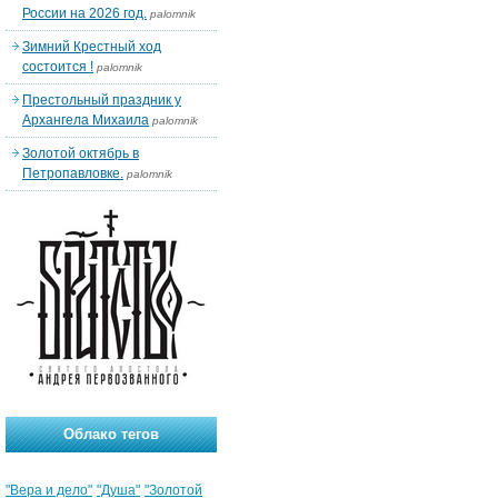
России на 2026 год.
palomnik
Зимний Крестный ход
состоится !
palomnik
Престольный праздник у
Архангела Михаила
palomnik
Золотой октябрь в
Петропавловке.
palomnik
Облако тегов
"Вера и дело"
"Душа"
"Золотой