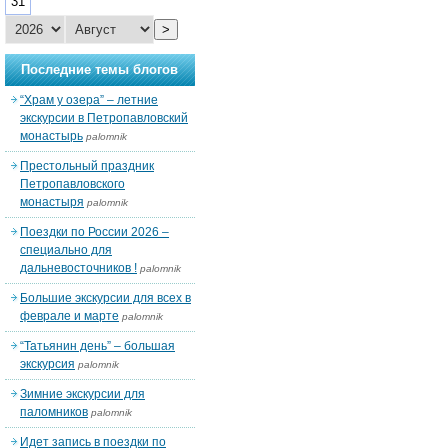
31
>
Последние темы блогов
“Храм у озера” – летние
экскурсии в Петропавловский
монастырь
palomnik
Престольный праздник
Петропавловского
монастыря
palomnik
Поездки по России 2026 –
специально для
дальневосточников !
palomnik
Большие экскурсии для всех в
феврале и марте
palomnik
“Татьянин день” – большая
экскурсия
palomnik
Зимние экскурсии для
паломников
palomnik
Идет запись в поездки по