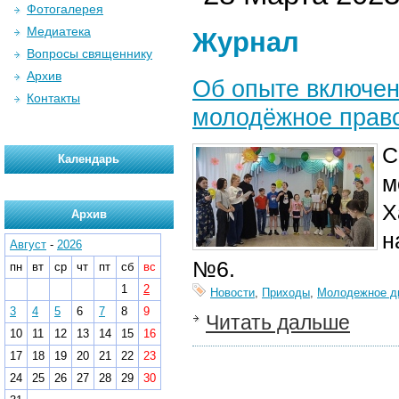
Фотогалерея
Медиатека
Журнал
Вопросы священнику
Архив
Об опыте включен
Контакты
молодёжное прав
С
Календарь
м
Х
Архив
н
Август
-
2026
№6.
пн
вт
ср
чт
пт
сб
вс
1
2
Новости
,
Приходы
,
Молодежное д
3
4
5
6
7
8
9
Читать дальше
10
11
12
13
14
15
16
17
18
19
20
21
22
23
24
25
26
27
28
29
30