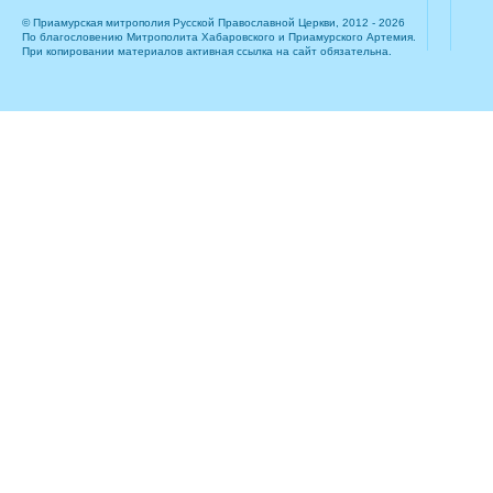
© Приамурская митрополия Русской Православной Церкви, 2012 - 2026
По благословению Митрополита Хабаровского и Приамурского Артемия.
При копировании материалов активная ссылка на сайт обязательна.