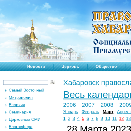
Новости
Церковь
Общество
Хабаровск правосл
Самый Восточный
Весь календар
Митрополия
2006
2007
2008
200
Епархия
Январь
Февраль
Март
Апрел
Семинария
1
2
3
4
5
6
7
8
9
10
11
12
13
Церковные СМИ
28 Марта 2023 
Блогосфера