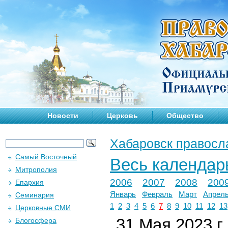
Новости
Церковь
Общество
Хабаровск правосл
Самый Восточный
Весь календар
Митрополия
2006
2007
2008
200
Епархия
Январь
Февраль
Март
Апрел
Семинария
1
2
3
4
5
6
7
8
9
10
11
12
13
Церковные СМИ
31 Мая 2023 г.
Блогосфера