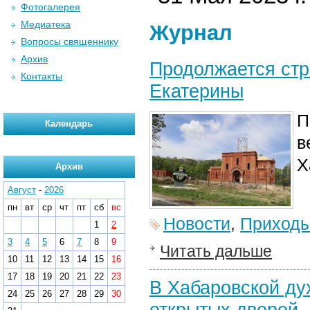
Фотогалерея
Медиатека
Журнал
Вопросы священнику
Архив
Продолжается стр
Контакты
Екатерины
П
Календарь
в
Х
Архив
Август
-
2026
пн
вт
ср
чт
пт
сб
вс
Новости
,
Приход
1
2
3
4
5
6
7
8
9
Читать дальше
10
11
12
13
14
15
16
17
18
19
20
21
22
23
В Хабаровской ду
24
25
26
27
28
29
30
открытых дверей