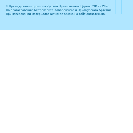
© Приамурская митрополия Русской Православной Церкви, 2012 - 2026
По благословению Митрополита Хабаровского и Приамурского Артемия.
При копировании материалов активная ссылка на сайт обязательна.