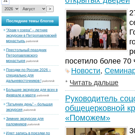
31
>
2
с
Последние темы блогов
Г
“Храм у озера” – летние
экскурсии в Петропавловский
г
монастырь
palomnik
р
Престольный праздник
Петропавловского
посетило более 70 
монастыря
palomnik
Новости
,
Семина
Поездки по России 2026 –
специально для
дальневосточников !
Читать дальше
palomnik
Большие экскурсии для всех в
феврале и марте
palomnik
Руководитель соц
“Татьянин день” – большая
общецерковной к
экскурсия
palomnik
«Поможем»
Зимние экскурсии для
паломников
palomnik
3
Идет запись в поездки по