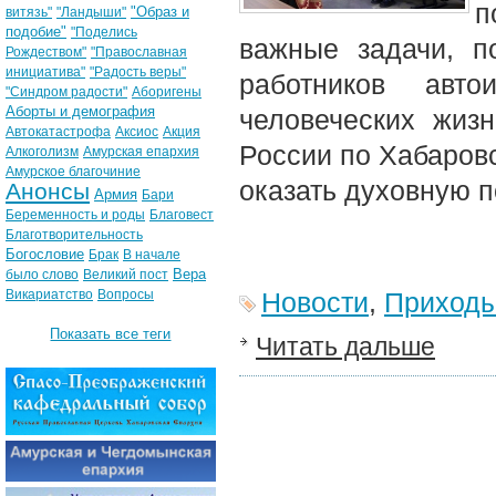
п
"Образ и
витязь"
"Ландыши"
подобие"
"Поделись
важные задачи, п
Рождеством"
"Православная
инициатива"
"Радость веры"
работников авто
"Синдром радости"
Аборигены
Аборты и демография
человеческих жиз
Автокатастрофа
Аксиос
Акция
России по Хабаров
Алкоголизм
Амурская епархия
Амурское благочиние
оказать духовную 
Анонсы
Армия
Бари
Беременность и роды
Благовест
Благотворительность
Богословие
Брак
В начале
Вера
было слово
Великий пост
Викариатство
Вопросы
Новости
,
Приход
Показать все теги
Читать дальше