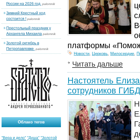
ц
России на 2026 год.
palomnik
Зимний Крестный ход
с
состоится !
palomnik
В
Престольный праздник у
о
Архангела Михаила
palomnik
Золотой октябрь в
платформы «Помож
Петропавловке.
palomnik
Новости
,
Церковь
,
Милосердие
,
П
Читать дальше
Настоятель Елиза
сотрудников ГИБ
Е
Г
Облако тегов
д
"Вера и дело"
"Душа"
"Золотой