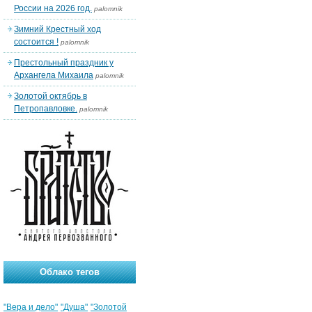
России на 2026 год.
palomnik
Зимний Крестный ход
состоится !
palomnik
Престольный праздник у
Архангела Михаила
palomnik
Золотой октябрь в
Петропавловке.
palomnik
Облако тегов
"Вера и дело"
"Душа"
"Золотой