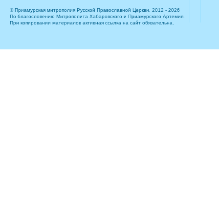
© Приамурская митрополия Русской Православной Церкви, 2012 - 2026
По благословению Митрополита Хабаровского и Приамурского Артемия.
При копировании материалов активная ссылка на сайт обязательна.