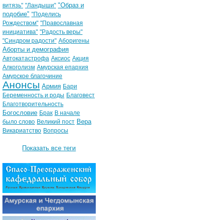
"Образ и
витязь"
"Ландыши"
подобие"
"Поделись
Рождеством"
"Православная
инициатива"
"Радость веры"
"Синдром радости"
Аборигены
Аборты и демография
Автокатастрофа
Аксиос
Акция
Алкоголизм
Амурская епархия
Амурское благочиние
Анонсы
Армия
Бари
Беременность и роды
Благовест
Благотворительность
Богословие
Брак
В начале
Вера
было слово
Великий пост
Викариатство
Вопросы
Показать все теги