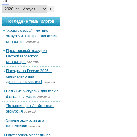
31
>
Последние темы блогов
“Храм у озера” – летние
экскурсии в Петропавловский
монастырь
palomnik
Престольный праздник
Петропавловского
монастыря
palomnik
Поездки по России 2026 –
специально для
дальневосточников !
palomnik
Большие экскурсии для всех в
феврале и марте
palomnik
“Татьянин день” – большая
экскурсия
palomnik
Зимние экскурсии для
паломников
palomnik
Идет запись в поездки по