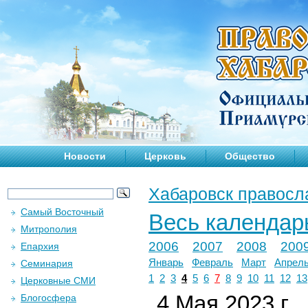
Новости
Церковь
Общество
Хабаровск правосл
Самый Восточный
Весь календар
Митрополия
2006
2007
2008
200
Епархия
Январь
Февраль
Март
Апрел
Семинария
1
2
3
4
5
6
7
8
9
10
11
12
13
Церковные СМИ
4 Мая 2023 г.
Блогосфера