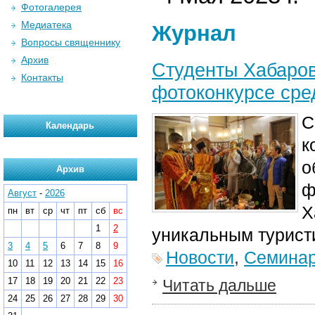
Фотогалерея
Медиатека
Журнал
Вопросы священнику
Архив
Студенты Хабаров
Контакты
фотоконкурсе сре
С
Календарь
к
о
Архив
ф
Август
-
2026
Х
пн
вт
ср
чт
пт
сб
вс
1
2
уникальным турист
3
4
5
6
7
8
9
Новости
,
Семина
10
11
12
13
14
15
16
17
18
19
20
21
22
23
Читать дальше
24
25
26
27
28
29
30