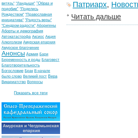
Патриарх
,
Новост
"Образ и
витязь"
"Ландыши"
подобие"
"Поделись
Рождеством"
"Православная
Читать дальше
инициатива"
"Радость веры"
"Синдром радости"
Аборигены
Аборты и демография
Автокатастрофа
Аксиос
Акция
Алкоголизм
Амурская епархия
Амурское благочиние
Анонсы
Армия
Бари
Беременность и роды
Благовест
Благотворительность
Богословие
Брак
В начале
Вера
было слово
Великий пост
Викариатство
Вопросы
Показать все теги