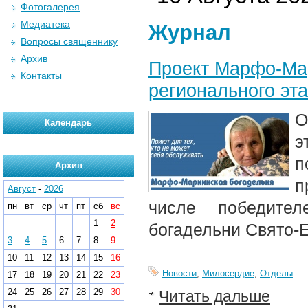
Фотогалерея
Медиатека
Журнал
Вопросы священнику
Архив
Проект Марфо-Мар
Контакты
регионального э
О
Календарь
э
п
Архив
п
Август
-
2026
числе победите
пн
вт
ср
чт
пт
сб
вс
1
2
богадельни Свято-
3
4
5
6
7
8
9
10
11
12
13
14
15
16
Новости
,
Милосердие
,
Отделы
17
18
19
20
21
22
23
24
25
26
27
28
29
30
Читать дальше