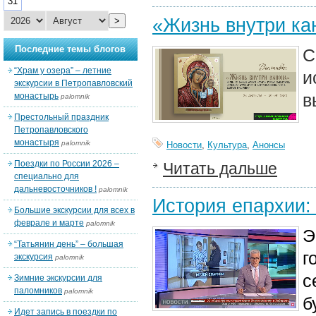
31
«Жизнь внутри ка
>
Последние темы блогов
С
“Храм у озера” – летние
и
экскурсии в Петропавловский
в
монастырь
palomnik
Престольный праздник
Петропавловского
монастыря
palomnik
Новости
,
Культура
,
Анонсы
Поездки по России 2026 –
Читать дальше
специально для
дальневосточников !
palomnik
История епархии:
Большие экскурсии для всех в
феврале и марте
palomnik
Э
“Татьянин день” – большая
г
экскурсия
palomnik
с
Зимние экскурсии для
паломников
palomnik
б
Идет запись в поездки по