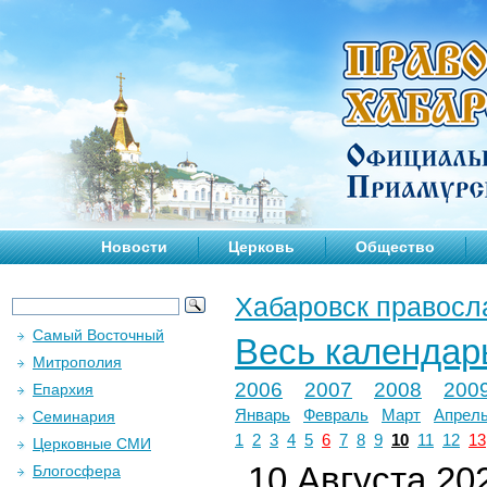
Новости
Церковь
Общество
Хабаровск правосл
Самый Восточный
Весь календар
Митрополия
2006
2007
2008
200
Епархия
Январь
Февраль
Март
Апрел
Семинария
1
2
3
4
5
6
7
8
9
10
11
12
13
Церковные СМИ
10 Августа 202
Блогосфера