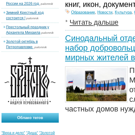
книг, икон, докуме
России на 2026 год.
palomnik
Образование
,
Новости
,
Культура
,
Зимний Крестный ход
состоится !
palomnik
Читать дальше
Престольный праздник у
Архангела Михаила
palomnik
Синодальный отде
Золотой октябрь в
набор доброволь
Петропавловке.
palomnik
мирных жителей 
П
М
о
с
частных домов нуж
Облако тегов
"Вера и дело"
"Душа"
"Золотой