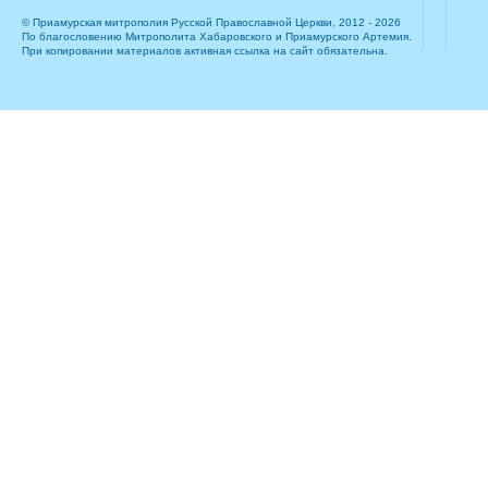
© Приамурская митрополия Русской Православной Церкви, 2012 - 2026
По благословению Митрополита Хабаровского и Приамурского Артемия.
При копировании материалов активная ссылка на сайт обязательна.