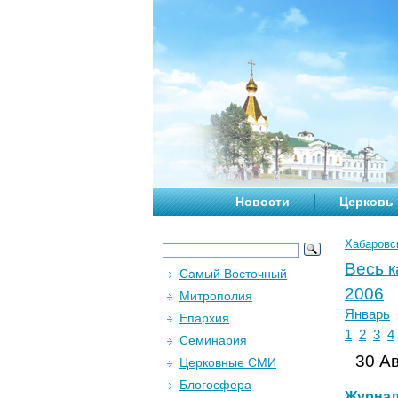
Новости
Церковь
Хабаровс
Весь 
Самый Восточный
2006
Митрополия
Январь
Епархия
1
2
3
4
Семинария
30 Ав
Церковные СМИ
Блогосфера
Журна