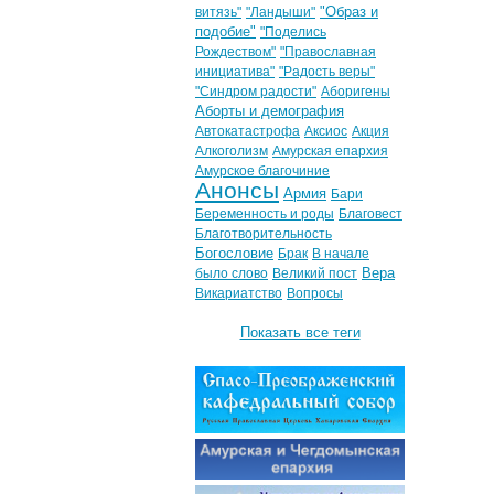
"Образ и
витязь"
"Ландыши"
подобие"
"Поделись
Рождеством"
"Православная
инициатива"
"Радость веры"
"Синдром радости"
Аборигены
Аборты и демография
Автокатастрофа
Аксиос
Акция
Алкоголизм
Амурская епархия
Амурское благочиние
Анонсы
Армия
Бари
Беременность и роды
Благовест
Благотворительность
Богословие
Брак
В начале
Вера
было слово
Великий пост
Викариатство
Вопросы
Показать все теги