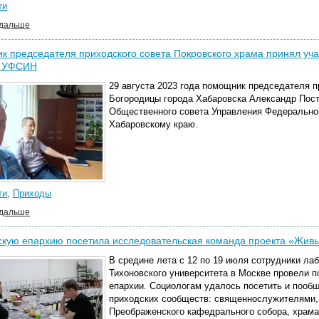
ти
 дальше
 председателя приходского совета Покровского храма принял уча
о УФСИН
29 августа 2023 года помощник председателя п
Богородицы города Хабаровска Александр Пост
Общественного совета Управления Федерально
Хабаровскому краю.
ти
,
Приходы
 дальше
кую епархию посетила исследовательская команда проекта «Жив
В средине лета с 12 по 19 июля сотрудники ла
Тихоновского университета в Москве провели 
епархии. Социологам удалось посетить и пооб
приходских сообществ: священнослужителями,
Преображенского кафедрального собора, храма 