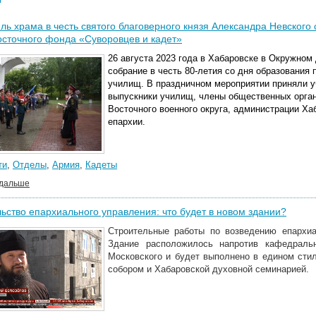
ль храма в честь святого благоверного князя Александра Невског
сточного фонда «Суворовцев и кадет»
26 августа 2023 года в Хабаровске в Окружно
собрание в честь 80-летия со дня образования
училищ. В праздничном мероприятии приняли у
выпускники училищ, члены общественных орган
Восточного военного округа, администрации Ха
епархии.
ти
,
Отделы
,
Армия
,
Кадеты
 дальше
ьство епархиального управления: что будет в новом здании?
Строительные работы по возведению епархиа
Здание расположилось напротив кафедральн
Московского и будет выполнено в едином ст
собором и Хабаровской духовной семинарией.