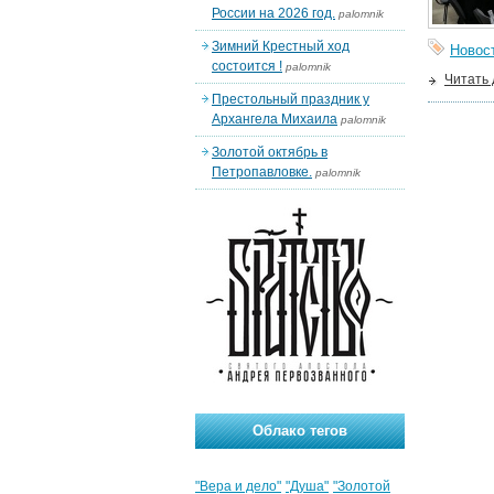
России на 2026 год.
palomnik
Зимний Крестный ход
Новос
состоится !
palomnik
Читать
Престольный праздник у
Архангела Михаила
palomnik
Золотой октябрь в
Петропавловке.
palomnik
Облако тегов
"Вера и дело"
"Душа"
"Золотой