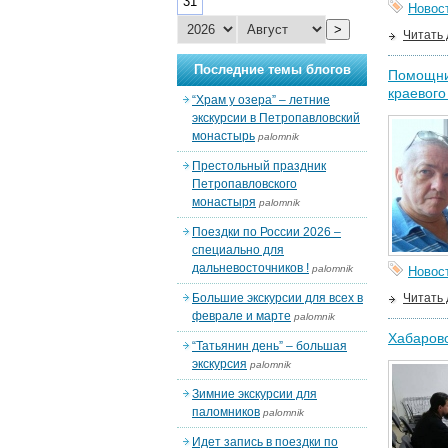
31
Новос
>
Читать
Последние темы блогов
Помощник
краевог
“Храм у озера” – летние
экскурсии в Петропавловский
монастырь
palomnik
Престольный праздник
Петропавловского
монастыря
palomnik
Поездки по России 2026 –
специально для
дальневосточников !
palomnik
Новос
Большие экскурсии для всех в
Читать
феврале и марте
palomnik
Хабаровс
“Татьянин день” – большая
экскурсия
palomnik
Зимние экскурсии для
паломников
palomnik
Идет запись в поездки по