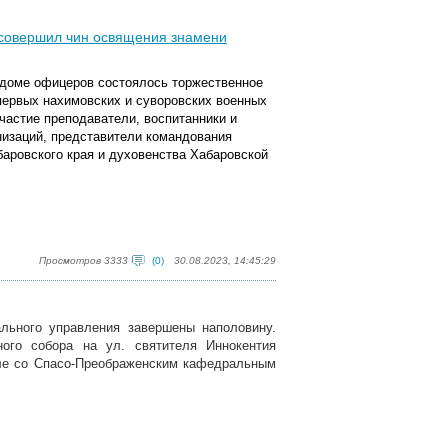
о совершил чин освящения знамени
м доме офицеров состоялось торжественное
 первых нахимовских и суворовских военных
частие преподаватели, воспитанники и
изаций, представители командования
баровского края и духовенства Хабаровской
Просмотров 3333
(0)
30.08.2023, 14:45:29
льного управления завершены наполовину.
ого собора на ул. святителя Иннокентия
иле со Спасо-Преображенским кафедральным