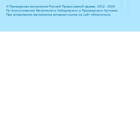
© Приамурская митрополия Русской Православной Церкви, 2012 - 2026
По благословению Митрополита Хабаровского и Приамурского Артемия.
При копировании материалов активная ссылка на сайт обязательна.