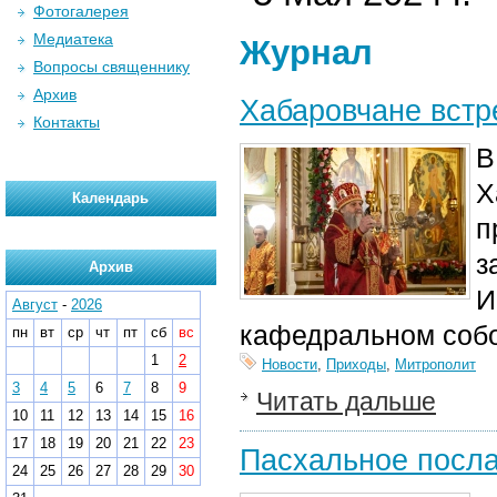
Фотогалерея
Медиатека
Журнал
Вопросы священнику
Архив
Хабаровчане встр
Контакты
В
Х
Календарь
п
з
Архив
И
Август
-
2026
кафедральном соб
пн
вт
ср
чт
пт
сб
вс
1
2
Новости
,
Приходы
,
Митрополит
3
4
5
6
7
8
9
Читать дальше
10
11
12
13
14
15
16
17
18
19
20
21
22
23
Пасхальное посл
24
25
26
27
28
29
30