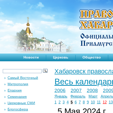
Новости
Церковь
Общество
Хабаровск правосл
Самый Восточный
Весь календар
Митрополия
2006
2007
2008
200
Епархия
Январь
Февраль
Март
Апрел
Семинария
1
2
3
4
5
6
7
8
9
10
11
12
13
Церковные СМИ
5 Мая 2024 г.
Блогосфера