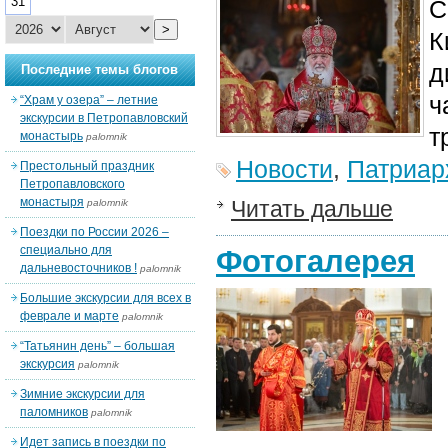
31
С
>
К
д
Последние темы блогов
ч
“Храм у озера” – летние
экскурсии в Петропавловский
т
монастырь
palomnik
Новости
,
Патриар
Престольный праздник
Петропавловского
монастыря
Читать дальше
palomnik
Поездки по России 2026 –
специально для
Фотогалерея
дальневосточников !
palomnik
Большие экскурсии для всех в
феврале и марте
palomnik
“Татьянин день” – большая
экскурсия
palomnik
Зимние экскурсии для
паломников
palomnik
Идет запись в поездки по