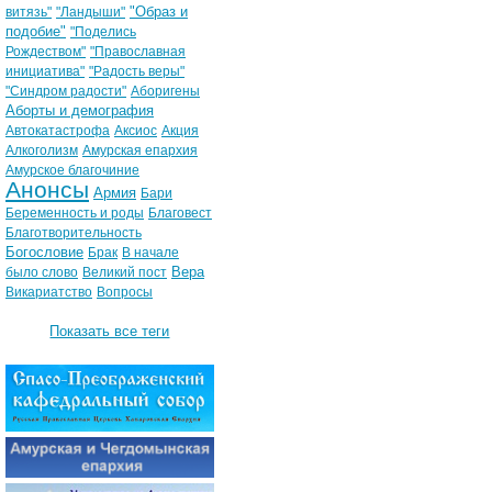
"Образ и
витязь"
"Ландыши"
подобие"
"Поделись
Рождеством"
"Православная
инициатива"
"Радость веры"
"Синдром радости"
Аборигены
Аборты и демография
Автокатастрофа
Аксиос
Акция
Алкоголизм
Амурская епархия
Амурское благочиние
Анонсы
Армия
Бари
Беременность и роды
Благовест
Благотворительность
Богословие
Брак
В начале
Вера
было слово
Великий пост
Викариатство
Вопросы
Показать все теги