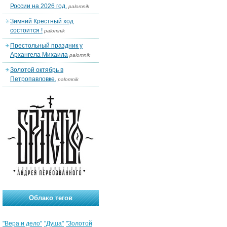
России на 2026 год.
palomnik
Зимний Крестный ход
состоится !
palomnik
Престольный праздник у
Архангела Михаила
palomnik
Золотой октябрь в
Петропавловке.
palomnik
Облако тегов
"Вера и дело"
"Душа"
"Золотой