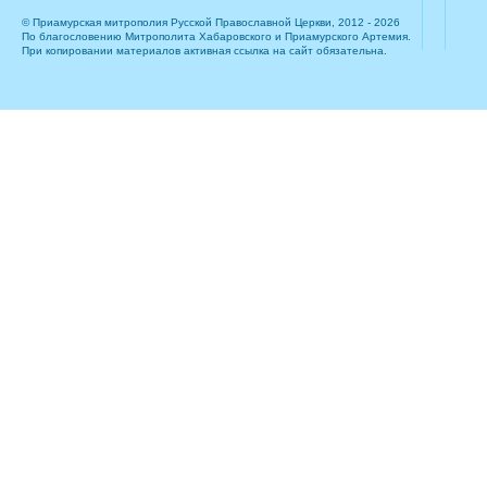
© Приамурская митрополия Русской Православной Церкви, 2012 - 2026
По благословению Митрополита Хабаровского и Приамурского Артемия.
При копировании материалов активная ссылка на сайт обязательна.