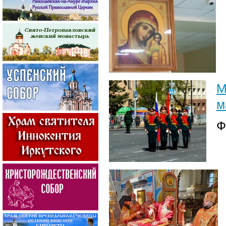
М
м
Ф