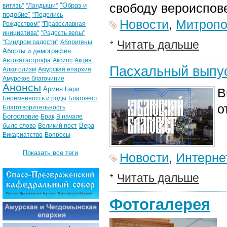
свободу вероиспов
"Образ и
витязь"
"Ландыши"
подобие"
"Поделись
Новости
,
Митропо
Рождеством"
"Православная
инициатива"
"Радость веры"
Читать дальше
"Синдром радости"
Аборигены
Аборты и демография
Автокатастрофа
Аксиос
Акция
Пасхальный выпус
Алкоголизм
Амурская епархия
Амурское благочиние
Анонсы
Армия
Бари
В
Беременность и роды
Благовест
о
Благотворительность
Богословие
Брак
В начале
Вера
было слово
Великий пост
Викариатство
Вопросы
Показать все теги
Новости
,
Интерне
Читать дальше
Фотогалерея