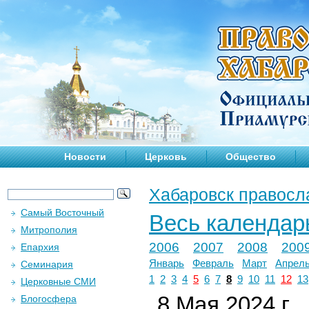
Новости
Церковь
Общество
Хабаровск правосл
Самый Восточный
Весь календар
Митрополия
2006
2007
2008
200
Епархия
Январь
Февраль
Март
Апрел
Семинария
1
2
3
4
5
6
7
8
9
10
11
12
13
Церковные СМИ
8 Мая 2024 г.
Блогосфера