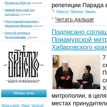
России на 2026 год.
palomnik
репетиции Парада в
Зимний Крестный ход
Новости
,
Приходы
,
Память
состоится !
palomnik
Читать дальше
Престольный праздник у
Архангела Михаила
palomnik
Подписано соглаш
Золотой октябрь в
Петропавловке.
Приамурской мит
palomnik
Хабаровского кра
7
с
П
с
Х
Облако тегов
митрополии, в целя
местах принудитель
"Вера и дело"
"Душа"
"Золотой