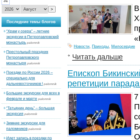
31
В
>
Х
Последние темы блогов
п
“Храм у озера” – летние
«
экскурсии в Петропавловский
монастырь
palomnik
Новости
,
Приходы
,
Милосердие
Престольный праздник
Читать дальше
Петропавловского
монастыря
palomnik
Епископ Бикински
Поездки по России 2026 –
специально для
репетиции парада
дальневосточников !
palomnik
Большие экскурсии для всех в
7
феврале и марте
palomnik
П
“Татьянин день” – большая
экскурсия
palomnik
с
Зимние экскурсии для
Б
паломников
palomnik
О
Идет запись в поездки по