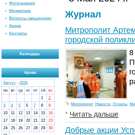
Фотогалерея
Медиатека
Журнал
Вопросы священнику
Архив
Митрополит Артем
Контакты
городской поликл
8
Календарь
П
г
Архив
р
Август
-
2026
пн
вт
ср
чт
пт
сб
вс
1
2
Митрополит
,
Новости
,
Отделы
,
Ми
3
4
5
6
7
8
9
Читать дальше
10
11
12
13
14
15
16
17
18
19
20
21
22
23
Добрые акции Усп
24
25
26
27
28
29
30