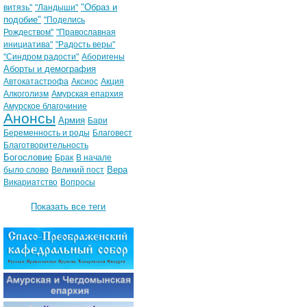
"Образ и
витязь"
"Ландыши"
подобие"
"Поделись
Рождеством"
"Православная
инициатива"
"Радость веры"
"Синдром радости"
Аборигены
Аборты и демография
Автокатастрофа
Аксиос
Акция
Алкоголизм
Амурская епархия
Амурское благочиние
Анонсы
Армия
Бари
Беременность и роды
Благовест
Благотворительность
Богословие
Брак
В начале
Вера
было слово
Великий пост
Викариатство
Вопросы
Показать все теги