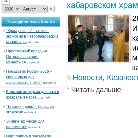
31
хабаровском хра
>
2
Последние темы блогов
И
“Храм у озера” – летние
к
экскурсии в Петропавловский
монастырь
palomnik
и
Престольный праздник
м
Петропавловского
монастыря
palomnik
к
Поездки по России 2026 –
Новости
,
Казачес
специально для
дальневосточников !
palomnik
Читать дальше
Большие экскурсии для всех в
феврале и марте
palomnik
“Татьянин день” – большая
экскурсия
palomnik
Зимние экскурсии для
паломников
palomnik
Идет запись в поездки по