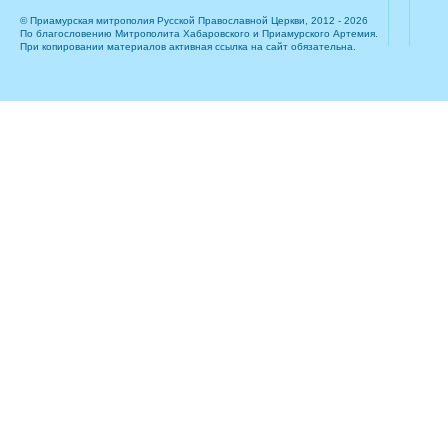
© Приамурская митрополия Русской Православной Церкви, 2012 - 2026
По благословению Митрополита Хабаровского и Приамурского Артемия.
При копировании материалов активная ссылка на сайт обязательна.