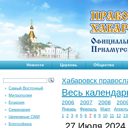
Новости
Церковь
Общество
Хабаровск правосл
Самый Восточный
Весь календар
Митрополия
2006
2007
2008
200
Епархия
Январь
Февраль
Март
Апрел
Семинария
1
2
3
4
5
6
7
8
9
10
11
12
13
Церковные СМИ
27 Июля 2024 
Блогосфера