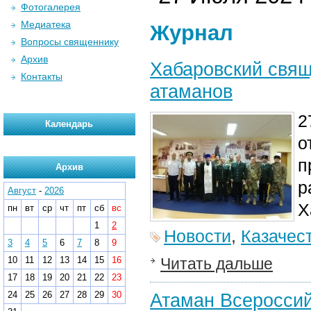
Фотогалерея
Медиатека
Журнал
Вопросы священнику
Архив
Хабаровский свящ
Контакты
атаманов
2
Календарь
о
п
Архив
р
Август
-
2026
Х
пн
вт
ср
чт
пт
сб
вс
1
2
Новости
,
Казачес
3
4
5
6
7
8
9
10
11
12
13
14
15
16
Читать дальше
17
18
19
20
21
22
23
24
25
26
27
28
29
30
Атаман Всероссий