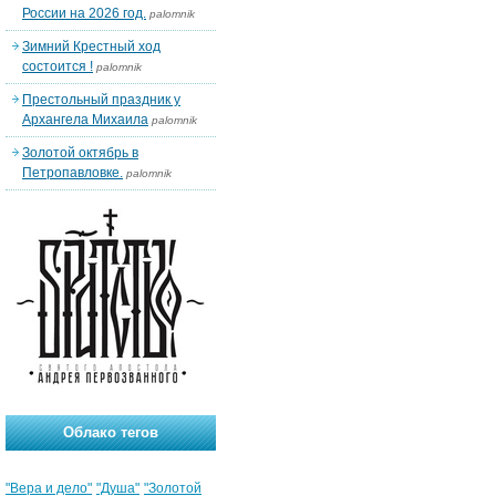
России на 2026 год.
palomnik
Зимний Крестный ход
состоится !
palomnik
Престольный праздник у
Архангела Михаила
palomnik
Золотой октябрь в
Петропавловке.
palomnik
Облако тегов
"Вера и дело"
"Душа"
"Золотой