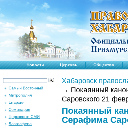
Новости
Церковь
Общество
Хабаровск правосл
Самый Восточный
→
Покаянный канон
Митрополия
Саровского 21 февр
Епархия
Покаянный кан
Семинария
Церковные СМИ
Серафима Саро
Блогосфера