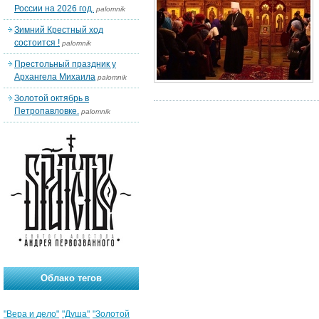
России на 2026 год.
palomnik
Зимний Крестный ход
состоится !
palomnik
Престольный праздник у
Архангела Михаила
palomnik
Золотой октябрь в
Петропавловке.
palomnik
Облако тегов
"Вера и дело"
"Душа"
"Золотой