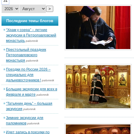
31
>
Последние темы блогов
“Храм у озера” – летние
экскурсии в Петропавловский
монастырь
palomnik
Престольный праздник
Петропавловского
монастыря
palomnik
Поездки по России 2026 –
специально для
дальневосточников !
palomnik
Большие экскурсии для всех в
феврале и марте
palomnik
“Татьянин день” – большая
экскурсия
palomnik
Зимние экскурсии для
паломников
palomnik
Идет запись в поездки по