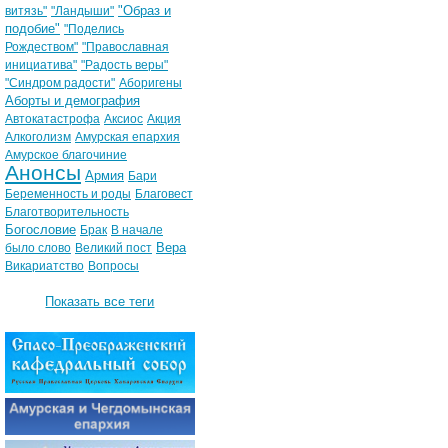
"Образ и
витязь"
"Ландыши"
подобие"
"Поделись
Рождеством"
"Православная
инициатива"
"Радость веры"
"Синдром радости"
Аборигены
Аборты и демография
Автокатастрофа
Аксиос
Акция
Алкоголизм
Амурская епархия
Амурское благочиние
Анонсы
Армия
Бари
Беременность и роды
Благовест
Благотворительность
Богословие
Брак
В начале
Вера
было слово
Великий пост
Викариатство
Вопросы
Показать все теги