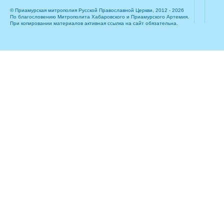
© Приамурская митрополия Русской Православной Церкви, 2012 - 2026
По благословению Митрополита Хабаровского и Приамурского Артемия.
При копировании материалов активная ссылка на сайт обязательна.