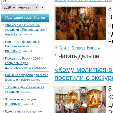
31
8
>
В
Последние темы блогов
п
“Храм у озера” – летние
экскурсии в Петропавловский
ц
монастырь
palomnik
н
Престольный праздник
Петропавловского
Семья
,
Приходы
,
Новости
монастыря
palomnik
Читать дальше
Поездки по России 2026 –
специально для
«Кому молиться в
дальневосточников !
palomnik
Большие экскурсии для всех в
посетили с экскур
феврале и марте
palomnik
8
“Татьянин день” – большая
экскурсия
palomnik
к
Зимние экскурсии для
ц
паломников
palomnik
Р
Идет запись в поездки по