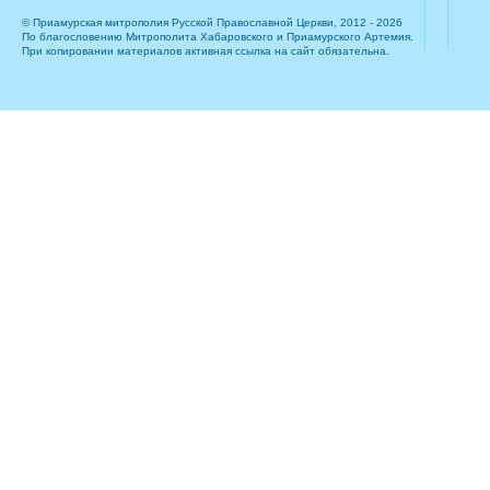
© Приамурская митрополия Русской Православной Церкви, 2012 - 2026
По благословению Митрополита Хабаровского и Приамурского Артемия.
При копировании материалов активная ссылка на сайт обязательна.