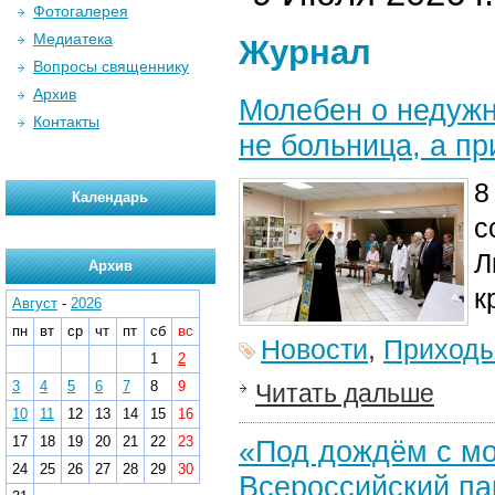
Фотогалерея
Медиатека
Журнал
Вопросы священнику
Архив
Молебен о недужн
Контакты
не больница, а п
8
Календарь
с
Л
Архив
к
Август
-
2026
пн
вт
ср
чт
пт
сб
вс
Новости
,
Приход
1
2
3
4
5
6
7
8
9
Читать дальше
10
11
12
13
14
15
16
17
18
19
20
21
22
23
«Под дождём с мо
24
25
26
27
28
29
30
Всероссийский па