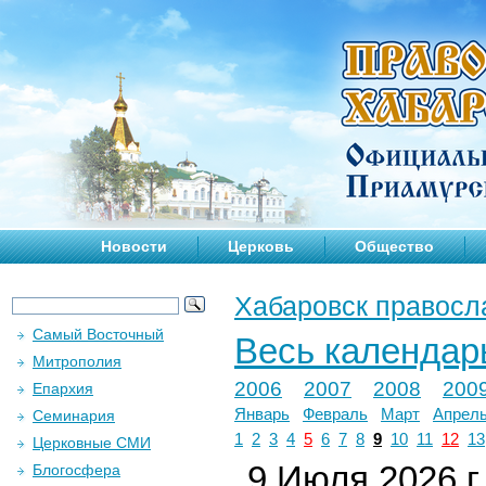
Новости
Церковь
Общество
Хабаровск правосл
Самый Восточный
Весь календар
Митрополия
2006
2007
2008
200
Епархия
Январь
Февраль
Март
Апрел
Семинария
1
2
3
4
5
6
7
8
9
10
11
12
13
Церковные СМИ
9 Июля 2026 г.
Блогосфера