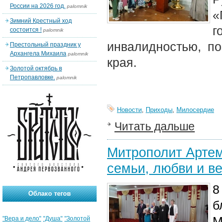
России на 2026 год.
palomnik
«
Зимний Крестный ход
г
состоится !
palomnik
инвалидностью, по
Престольный праздник у
Архангела Михаила
palomnik
края.
Золотой октябрь в
Петропавловке.
palomnik
Новости
,
Приходы
,
Милосердие
Читать дальше
Митрополит Артем
семьи, любви и в
8
Облако тегов
б
М
"Вера и дело"
"Душа"
"Золотой