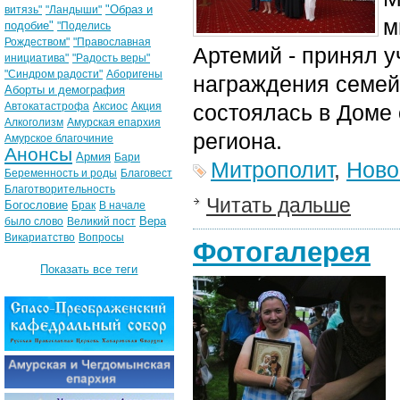
"Образ и
витязь"
"Ландыши"
м
подобие"
"Поделись
Рождеством"
"Православная
Артемий - принял 
инициатива"
"Радость веры"
"Синдром радости"
Аборигены
награждения семейн
Аборты и демография
Автокатастрофа
Аксиос
Акция
состоялась в Доме
Алкоголизм
Амурская епархия
региона.
Амурское благочиние
Анонсы
Армия
Бари
Митрополит
,
Ново
Беременность и роды
Благовест
Благотворительность
Читать дальше
Богословие
Брак
В начале
Вера
было слово
Великий пост
Викариатство
Вопросы
Фотогалерея
Показать все теги