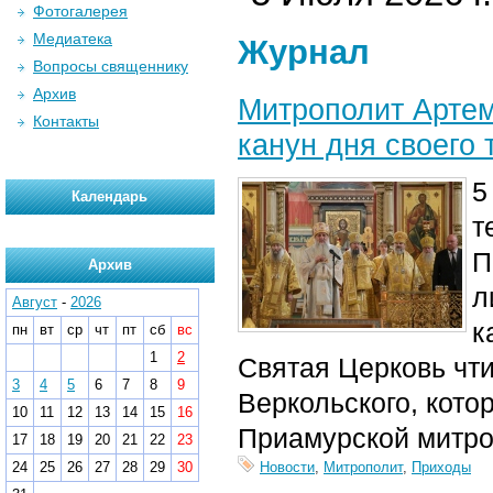
Фотогалерея
Медиатека
Журнал
Вопросы священнику
Архив
Митрополит Арте
Контакты
канун дня своего 
5
Календарь
т
П
Архив
л
Август
-
2026
к
пн
вт
ср
чт
пт
сб
вс
1
2
Святая Церковь чти
3
4
5
6
7
8
9
Веркольского, кот
10
11
12
13
14
15
16
Приамурской митро
17
18
19
20
21
22
23
24
25
26
27
28
29
30
Новости
,
Митрополит
,
Приходы