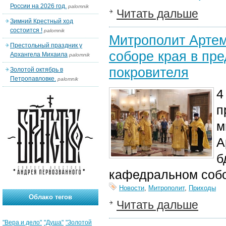
России на 2026 год.
palomnik
Читать дальше
Зимний Крестный ход
состоится !
palomnik
Митрополит Артем
Престольный праздник у
соборе края в пр
Архангела Михаила
palomnik
покровителя
Золотой октябрь в
Петропавловке.
palomnik
4
п
м
А
б
кафедральном собо
Новости
,
Митрополит
,
Приходы
Облако тегов
Читать дальше
"Вера и дело"
"Душа"
"Золотой