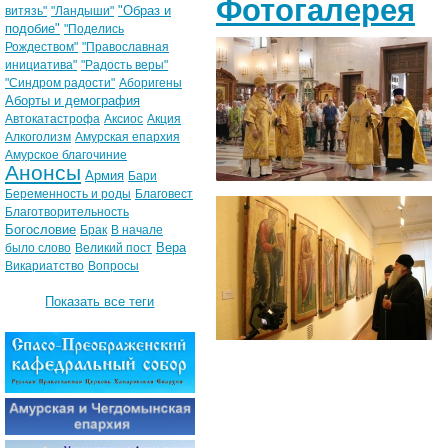
Фотогалерея
"Образ и
витязь"
"Ландыши"
подобие"
"Поделись
Рождеством"
"Православная
инициатива"
"Радость веры"
"Синдром радости"
Аборигены
Аборты и демография
Автокатастрофа
Аксиос
Акция
Алкоголизм
Амурская епархия
Амурское благочиние
Анонсы
Армия
Бари
Беременность и роды
Благовест
Благотворительность
Богословие
Брак
В начале
Вера
было слово
Великий пост
Викариатство
Вопросы
Показать все теги