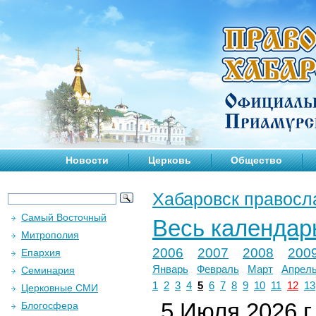
Новости
Церковь
Общество
Хабаровск правосл
Самый Восточный
Весь календар
Митрополия
2006
2007
2008
200
Епархия
Январь
Февраль
Март
Апрел
Семинария
1
2
3
4
5
6
7
8
9
10
11
12
13
Церковные СМИ
5 Июля 2026 г.
Блогосфера