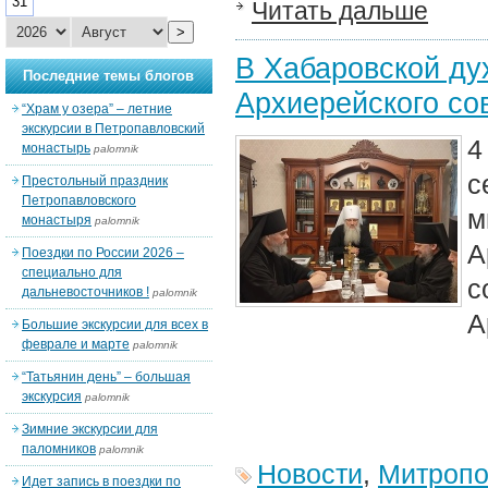
31
Читать дальше
>
В Хабаровской ду
Последние темы блогов
Архиерейского со
“Храм у озера” – летние
экскурсии в Петропавловский
4
монастырь
palomnik
с
Престольный праздник
Петропавловского
м
монастыря
palomnik
А
Поездки по России 2026 –
специально для
дальневосточников !
palomnik
А
Большие экскурсии для всех в
феврале и марте
palomnik
“Татьянин день” – большая
экскурсия
palomnik
Зимние экскурсии для
паломников
palomnik
Новости
,
Митропо
Идет запись в поездки по