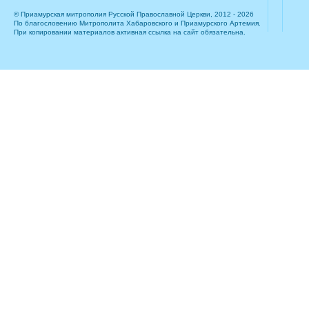
© Приамурская митрополия Русской Православной Церкви, 2012 - 2026
По благословению Митрополита Хабаровского и Приамурского Артемия.
При копировании материалов активная ссылка на сайт обязательна.