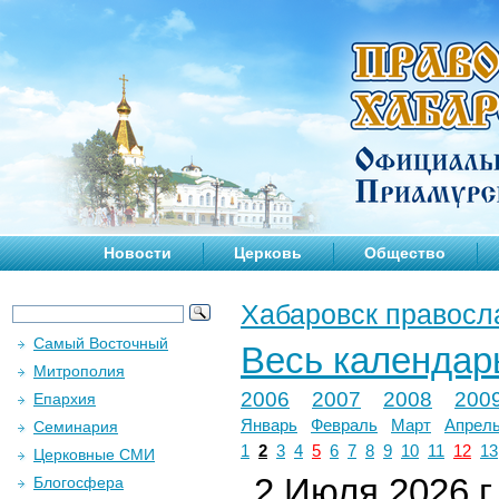
Новости
Церковь
Общество
Хабаровск правосл
Самый Восточный
Весь календар
Митрополия
2006
2007
2008
200
Епархия
Январь
Февраль
Март
Апрел
Семинария
1
2
3
4
5
6
7
8
9
10
11
12
13
Церковные СМИ
2 Июля 2026 г.
Блогосфера