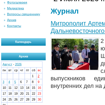
Фотогалерея
Медиатека
Журнал
Вопросы священнику
Архив
Митрополит Артем
Контакты
Дальневосточного
2
Календарь
ю
Ш
Архив
д
Август
-
2026
с
пн
вт
ср
чт
пт
сб
вс
1
2
выпускников еди
3
4
5
6
7
8
9
внутренних дел на 
10
11
12
13
14
15
16
17
18
19
20
21
22
23
24
25
26
27
28
29
30