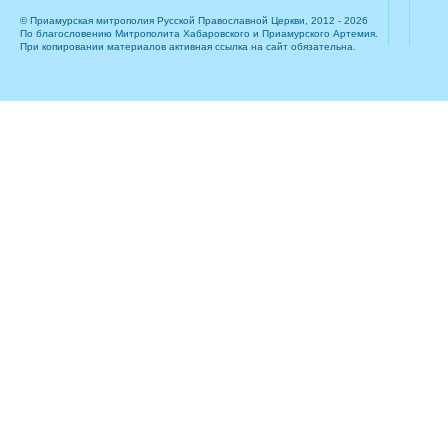
© Приамурская митрополия Русской Православной Церкви, 2012 - 2026
По благословению Митрополита Хабаровского и Приамурского Артемия.
При копировании материалов активная ссылка на сайт обязательна.