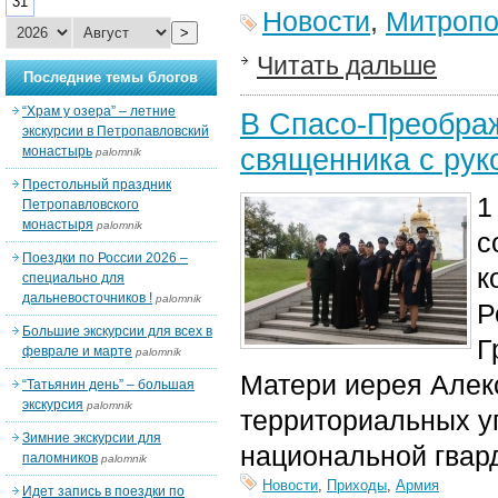
31
Новости
,
Митропо
>
Читать дальше
Последние темы блогов
“Храм у озера” – летние
В Спасо-Преобра
экскурсии в Петропавловский
священника с рук
монастырь
palomnik
Престольный праздник
1
Петропавловского
монастыря
palomnik
с
Поездки по России 2026 –
к
специально для
дальневосточников !
palomnik
Р
Большие экскурсии для всех в
Г
феврале и марте
palomnik
Матери иерея Алек
“Татьянин день” – большая
экскурсия
palomnik
территориальных уп
Зимние экскурсии для
национальной гвар
паломников
palomnik
Новости
,
Приходы
,
Армия
Идет запись в поездки по