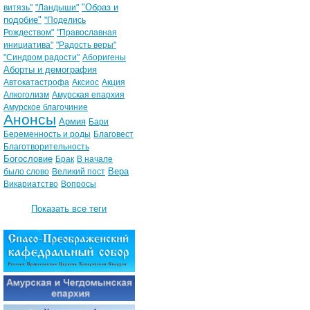
"Образ и
витязь"
"Ландыши"
подобие"
"Поделись
Рождеством"
"Православная
инициатива"
"Радость веры"
"Синдром радости"
Аборигены
Аборты и демография
Автокатастрофа
Аксиос
Акция
Алкоголизм
Амурская епархия
Амурское благочиние
Анонсы
Армия
Бари
Беременность и роды
Благовест
Благотворительность
Богословие
Брак
В начале
Вера
было слово
Великий пост
Викариатство
Вопросы
Показать все теги