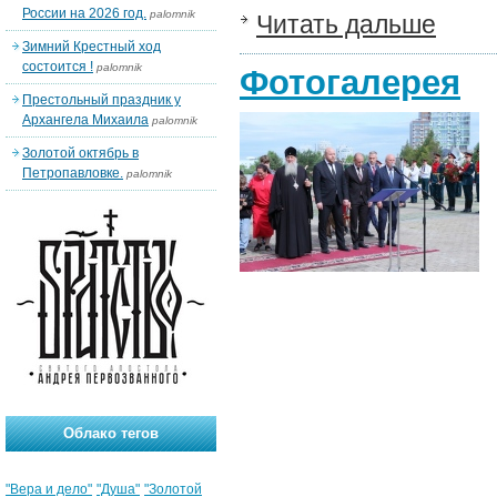
России на 2026 год.
palomnik
Читать дальше
Зимний Крестный ход
состоится !
palomnik
Фотогалерея
Престольный праздник у
Архангела Михаила
palomnik
Золотой октябрь в
Петропавловке.
palomnik
Облако тегов
"Вера и дело"
"Душа"
"Золотой