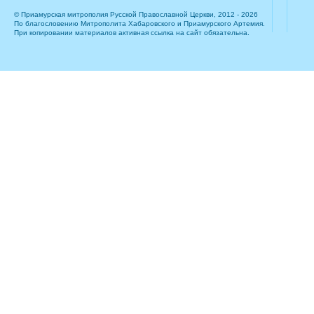
© Приамурская митрополия Русской Православной Церкви, 2012 - 2026
По благословению Митрополита Хабаровского и Приамурского Артемия.
При копировании материалов активная ссылка на сайт обязательна.