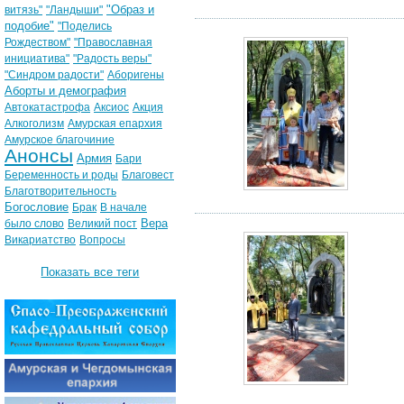
"Образ и
витязь"
"Ландыши"
подобие"
"Поделись
Рождеством"
"Православная
инициатива"
"Радость веры"
"Синдром радости"
Аборигены
Аборты и демография
Автокатастрофа
Аксиос
Акция
Алкоголизм
Амурская епархия
Амурское благочиние
Анонсы
Армия
Бари
Беременность и роды
Благовест
Благотворительность
Богословие
Брак
В начале
Вера
было слово
Великий пост
Викариатство
Вопросы
Показать все теги