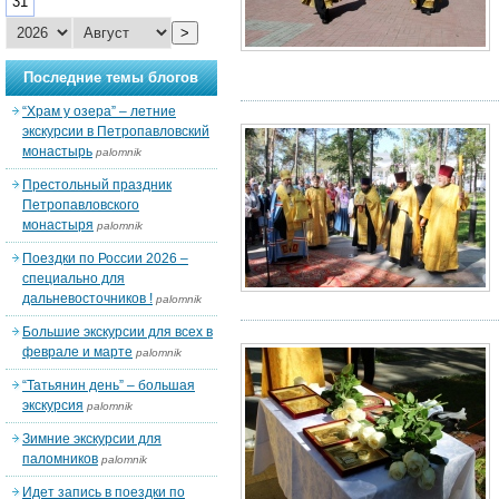
31
>
Последние темы блогов
“Храм у озера” – летние
экскурсии в Петропавловский
монастырь
palomnik
Престольный праздник
Петропавловского
монастыря
palomnik
Поездки по России 2026 –
специально для
дальневосточников !
palomnik
Большие экскурсии для всех в
феврале и марте
palomnik
“Татьянин день” – большая
экскурсия
palomnik
Зимние экскурсии для
паломников
palomnik
Идет запись в поездки по