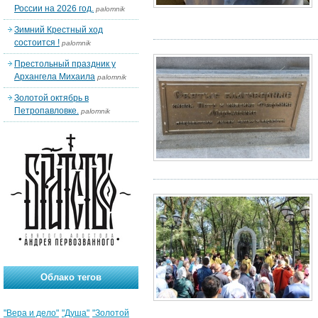
России на 2026 год.
palomnik
Зимний Крестный ход
состоится !
palomnik
Престольный праздник у
Архангела Михаила
palomnik
Золотой октябрь в
Петропавловке.
palomnik
Облако тегов
"Вера и дело"
"Душа"
"Золотой