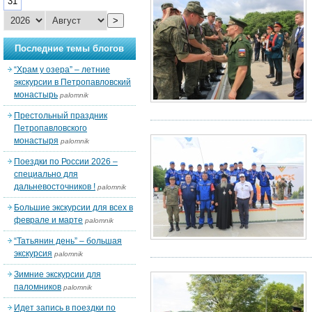
31
>
Последние темы блогов
“Храм у озера” – летние
экскурсии в Петропавловский
монастырь
palomnik
Престольный праздник
Петропавловского
монастыря
palomnik
Поездки по России 2026 –
специально для
дальневосточников !
palomnik
Большие экскурсии для всех в
феврале и марте
palomnik
“Татьянин день” – большая
экскурсия
palomnik
Зимние экскурсии для
паломников
palomnik
Идет запись в поездки по