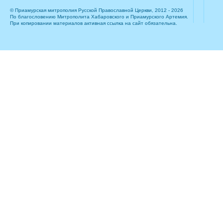
© Приамурская митрополия Русской Православной Церкви, 2012 - 2026
По благословению Митрополита Хабаровского и Приамурского Артемия.
При копировании материалов активная ссылка на сайт обязательна.