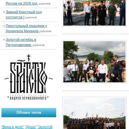
России на 2026 год.
palomnik
Зимний Крестный ход
состоится !
palomnik
Престольный праздник у
Архангела Михаила
palomnik
Золотой октябрь в
Петропавловке.
palomnik
Облако тегов
"Вера и дело"
"Душа"
"Золотой