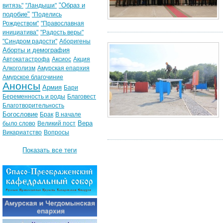
"Образ и
витязь"
"Ландыши"
подобие"
"Поделись
Рождеством"
"Православная
инициатива"
"Радость веры"
"Синдром радости"
Аборигены
Аборты и демография
Автокатастрофа
Аксиос
Акция
Алкоголизм
Амурская епархия
Амурское благочиние
Анонсы
Армия
Бари
Беременность и роды
Благовест
Благотворительность
Богословие
Брак
В начале
Вера
было слово
Великий пост
Викариатство
Вопросы
Показать все теги