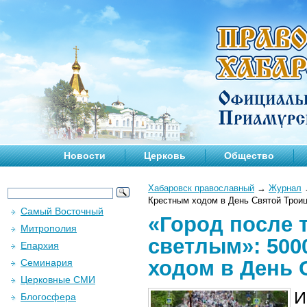
Новости
Церковь
Общество
Хабаровск православный
→
Журнал
Крестным ходом в День Святой Трои
Самый Восточный
«Город после 
Митрополия
светлым»: 500
Епархия
ходом в День 
Семинария
Церковные СМИ
И
Блогосфера