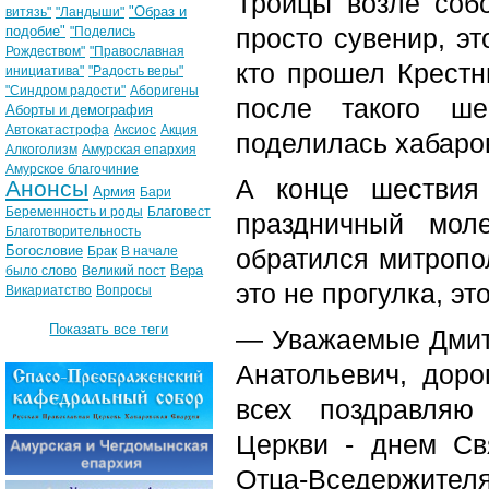
Троицы возле собо
"Образ и
витязь"
"Ландыши"
подобие"
просто сувенир, эт
"Поделись
Рождеством"
"Православная
кто прошел Крестн
инициатива"
"Радость веры"
"Синдром радости"
Аборигены
после такого ше
Аборты и демография
Автокатастрофа
Аксиос
Акция
поделилась хабаро
Алкоголизм
Амурская епархия
Амурское благочиние
А конце шествия
Анонсы
Армия
Бари
Беременность и роды
Благовест
праздничный мол
Благотворительность
Богословие
Брак
В начале
обратился митропо
Вера
было слово
Великий пост
это не прогулка, э
Викариатство
Вопросы
Показать все теги
— Уважаемые Дмитр
Анатольевич, доро
всех поздравляю
Церкви - днем Св
Отца-Вседержит