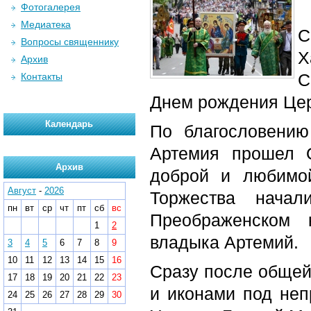
Фотогалерея
Медиатека
С
Вопросы священнику
Х
Архив
С
Контакты
Днем рождения Цер
Календарь
По благословению
Артемия прошел 
Архив
доброй и любимой
Август
-
2026
Торжества начал
пн
вт
ср
чт
пт
сб
вс
Преображенском 
1
2
владыка Артемий.
3
4
5
6
7
8
9
10
11
12
13
14
15
16
Сразу после общей
17
18
19
20
21
22
23
и иконами под не
24
25
26
27
28
29
30