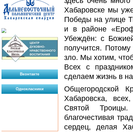
здесь очень мног
Хабаровске мы уже
Победы на улице Т
и в районе «Ероф
Убеждён: с Божи
получится. Потому
зло. Мы хотим, что
Всех с праздник
Вконтакте
сделаем жизнь в н
Общегородской К
Однокласники
Хабаровска, всех
Святой Троицы.
благочестивая тра
сердец, делая Ха