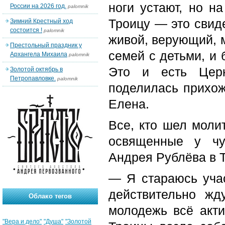
ноги устают, но н
России на 2026 год.
palomnik
Троицу — это свиде
Зимний Крестный ход
состоится !
palomnik
живой, верующий, 
Престольный праздник у
семей с детьми, и 
Архангела Михаила
palomnik
Это и есть Церк
Золотой октябрь в
Петропавловке.
palomnik
поделилась прихож
Елена.
Все, кто шел моли
освященные у чу
Андрея Рублёва в 
— Я стараюсь учас
действительно ж
Облако тегов
молодежь всё акти
"Вера и дело"
"Душа"
"Золотой