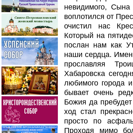
невидимого, Сына
воплотился от Прес
очистил нас Кре
Который на пятиде
послан нам как У
наши сердца. Имен
прославляя Тро
Хабаровска сегодн
любимого города 
бывает очень редк
Божия да пребудет
ход стал прекрас
просто по асфал
Проходя мимо бол