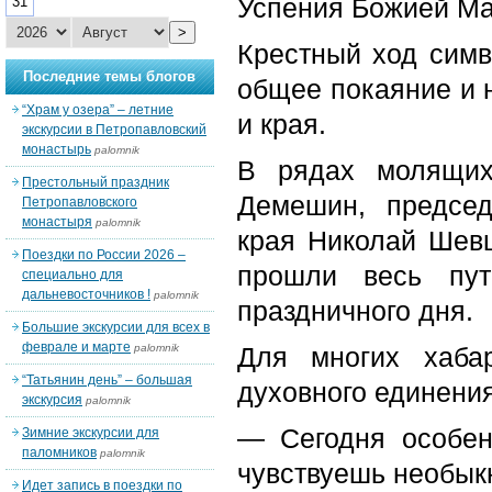
Успения Божией Ма
31
>
Крестный ход симв
Последние темы блогов
общее покаяние и 
“Храм у озера” – летние
и края.
экскурсии в Петропавловский
монастырь
palomnik
В рядах молящих
Престольный праздник
Демешин, председ
Петропавловского
монастыря
palomnik
края Николай Шевц
Поездки по России 2026 –
прошли весь пут
специально для
дальневосточников !
palomnik
праздничного дня.
Большие экскурсии для всех в
феврале и марте
palomnik
Для многих хаба
“Татьянин день” – большая
духовного единения
экскурсия
palomnik
— Сегодня особен
Зимние экскурсии для
паломников
palomnik
чувствуешь необыкн
Идет запись в поездки по