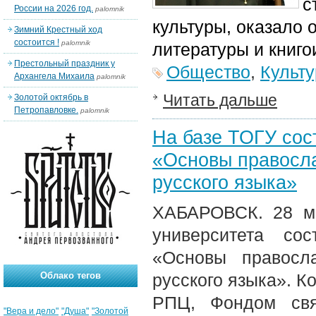
с
России на 2026 год.
palomnik
культуры, оказало 
Зимний Крестный ход
состоится !
palomnik
литературы и книго
Престольный праздник у
Общество
,
Культу
Архангела Михаила
palomnik
Читать дальше
Золотой октябрь в
Петропавловке.
palomnik
На базе ТОГУ сос
«Основы правосла
русского языка»
ХАБАРОВСК. 28 ма
университета со
«Основы правосла
Облако тегов
русского языка». 
РПЦ, Фондом свя
"Вера и дело"
"Душа"
"Золотой