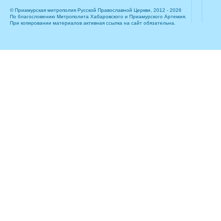
© Приамурская митрополия Русской Православной Церкви, 2012 - 2026
По благословению Митрополита Хабаровского и Приамурского Артемия.
При копировании материалов активная ссылка на сайт обязательна.