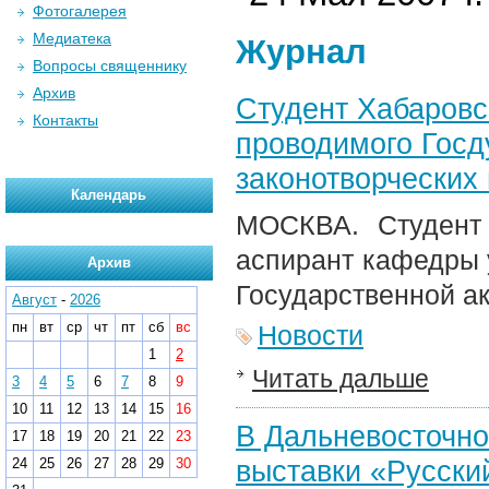
Фотогалерея
Медиатека
Журнал
Вопросы священнику
Архив
Студент Хабаровс
Контакты
проводимого Госд
законотворческих
Календарь
МОСКВА. Студент 
аспирант кафедры 
Архив
Государственной ак
Август
-
2026
пн
вт
ср
чт
пт
сб
вс
Новости
1
2
Читать дальше
3
4
5
6
7
8
9
10
11
12
13
14
15
16
В Дальневосточно
17
18
19
20
21
22
23
выставки «Русский
24
25
26
27
28
29
30