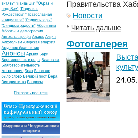
Правительства Хаба
"Образ и
витязь"
"Ландыши"
подобие"
"Поделись
Новости
Рождеством"
"Православная
инициатива"
"Радость веры"
"Синдром радости"
Аборигены
Читать дальше
Аборты и демография
Автокатастрофа
Аксиос
Акция
Фотогалерея
Алкоголизм
Амурская епархия
Амурское благочиние
Анонсы
Армия
Бари
Выста
Беременность и роды
Благовест
культ
Благотворительность
Богословие
Брак
В начале
Вера
было слово
Великий пост
24.05
Викариатство
Вопросы
Показать все теги