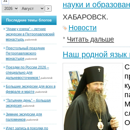
31
науки и образова
>
ХАБАРОВСК.
Последние темы блогов
Новости
“Храм у озера” – летние
экскурсии в Петропавловский
Читать дальше
монастырь
palomnik
Престольный праздник
Наш родной язык 
Петропавловского
монастыря
palomnik
С
Поездки по России 2026 –
специально для
п
дальневосточников !
palomnik
к
Большие экскурсии для всех в
феврале и марте
palomnik
п
“Татьянин день” – большая
М
экскурсия
palomnik
с
Зимние экскурсии для
паломников
palomnik
О
Идет запись в поездки по