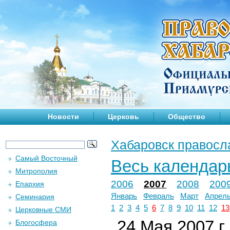
Новости
Церковь
Общество
Хабаровск правосл
Самый Восточный
Весь календар
Митрополия
2006
2007
2008
200
Епархия
Январь
Февраль
Март
Апрел
Семинария
1
2
3
4
5
6
7
8
9
10
11
12
13
Церковные СМИ
24 Мая 2007 г.
Блогосфера