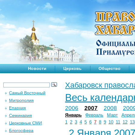
Новости
Церковь
Общество
Хабаровск правосл
Самый Восточный
Весь календар
Митрополия
2006
2007
2008
200
Епархия
Январь
Февраль
Март
Апрел
Семинария
1
2
3
4
5
6
7
8
9
10
11
12
13
Церковные СМИ
2 Января 2007 
Блогосфера