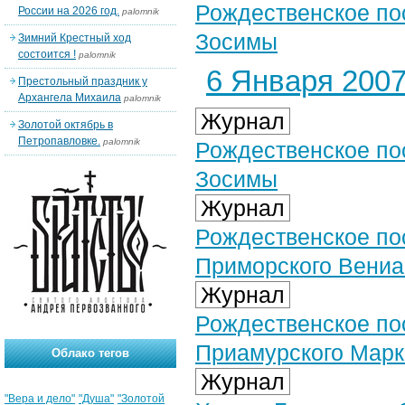
Рождественское пос
России на 2026 год.
palomnik
Зосимы
Зимний Крестный ход
состоится !
palomnik
6 Января 2007 
Престольный праздник у
Архангела Михаила
palomnik
Журнал
Золотой октябрь в
Петропавловке.
palomnik
Рождественское пос
Зосимы
Журнал
Рождественское по
Приморского Вени
Журнал
Рождественское по
Приамурского Мар
Облако тегов
Журнал
"Вера и дело"
"Душа"
"Золотой