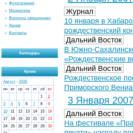
Фотогалерея
Журнал
Медиатека
Вопросы священнику
10 января в Хабаро
Архив
рождественский ко
Контакты
Дальний Восток
В Южно-Сахалинске
Календарь
«Рождественские в
Дальний Восток
Архив
Рождественское по
Август
-
2026
Приморского Вени
пн
вт
ср
чт
пт
сб
вс
1
2
3 Января 2007 
3
4
5
6
7
8
9
10
11
12
13
14
15
16
Дальний Восток
17
18
19
20
21
22
23
На фестивале «Пра
24
25
26
27
28
29
30
печати» награду п