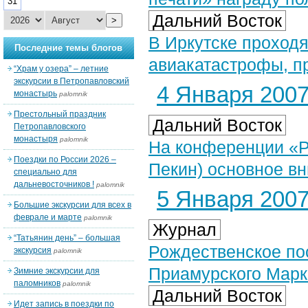
31
Дальний Восток
>
В Иркутске проходя
Последние темы блогов
авиакатастрофы, п
“Храм у озера” – летние
экскурсии в Петропавловский
4 Января 2007 
монастырь
palomnik
Престольный праздник
Дальний Восток
Петропавловского
монастыря
palomnik
На конференции «Ру
Поездки по России 2026 –
Пекин) основное в
специально для
дальневосточников !
palomnik
5 Января 2007 
Большие экскурсии для всех в
феврале и марте
palomnik
Журнал
“Татьянин день” – большая
Рождественское по
экскурсия
palomnik
Приамурского Мар
Зимние экскурсии для
паломников
palomnik
Дальний Восток
Идет запись в поездки по