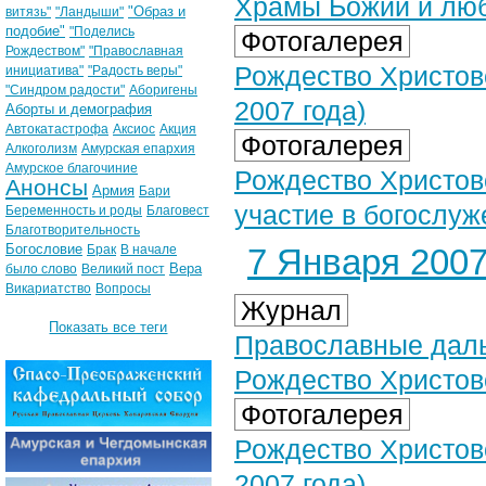
Храмы Божии и люб
"Образ и
витязь"
"Ландыши"
подобие"
"Поделись
Фотогалерея
Рождеством"
"Православная
Рождество Христово
инициатива"
"Радость веры"
"Синдром радости"
Аборигены
2007 года)
Аборты и демография
Автокатастрофа
Аксиос
Акция
Фотогалерея
Алкоголизм
Амурская епархия
Амурское благочиние
Рождество Христов
Анонсы
Армия
Бари
участие в богослуж
Беременность и роды
Благовест
Благотворительность
Богословие
Брак
В начале
7 Января 2007 
Вера
было слово
Великий пост
Викариатство
Вопросы
Журнал
Показать все теги
Православные даль
Рождество Христов
Фотогалерея
Рождество Христово
2007 года)