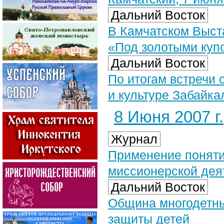
Дальний Восток
В Камчатском Выст
«Под золотыми куп
Дальний Восток
По итогам встречи 
и культуре Забайка
8 Июня 2007 г.
Журнал
Применение поняти
миссионерской дея
Дальний Восток
Община многодетны
защиты детей