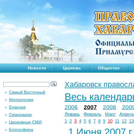
Новости
Церковь
Общество
Хабаровск правосл
Самый Восточный
Весь календар
Митрополия
2006
2007
2008
200
Епархия
Январь
Февраль
Март
Апрел
Семинария
1
2
3
4
5
6
7
8
9
10
11
12
13
Церковные СМИ
1 Июня 2007 г.
Блогосфера