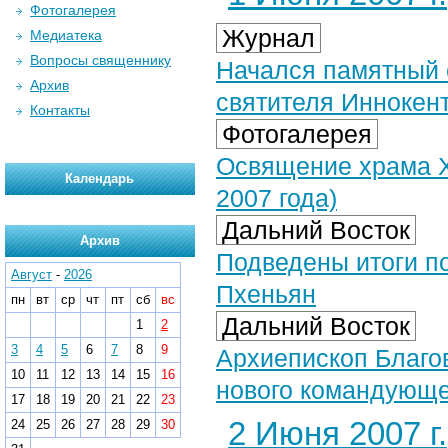
Фотогалерея
Журнал
Медиатека
Вопросы священнику
Начался памятный 
Архив
святителя Иннокент
Контакты
Фотогалерея
Освящение храма Х
Календарь
2007 года)
Дальний Восток
Архив
Подведены итоги по
Август
-
2026
Пхеньян
пн
вт
ср
чт
пт
сб
вс
Дальний Восток
1
2
3
4
5
6
7
8
9
Архиепископ Благо
10
11
12
13
14
15
16
нового командующе
17
18
19
20
21
22
23
2 Июня 2007 г.
24
25
26
27
28
29
30