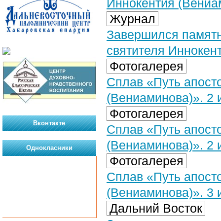
Иннокентия (Вениа
Журнал
Завершился памятн
святителя Иннокен
Фотогалерея
Сплав «Путь апост
(Вениаминова)». 2 
Фотогалерея
Вконтакте
Сплав «Путь апост
(Вениаминова)». 2 и
Однокласники
Фотогалерея
Сплав «Путь апост
(Вениаминова)». 3 
Дальний Восток