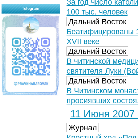
За год число катол
Telegram
100 тыс. человек
Дальний Восток
Беатифицированы 1
XVII веке
Дальний Восток
В читинской медици
святителя Луки (Во
Дальний Восток
В Читинском монас
просиявших состоя
11 Июня 2007 г
Журнал
Крестный ход «Под