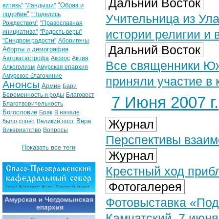
Дальний Восток
"Образ и
витязь"
"Ландыши"
подобие"
"Поделись
Учительница из Ула
Рождеством"
"Православная
истории религии и 
инициатива"
"Радость веры"
"Синдром радости"
Аборигены
Дальний Восток
Аборты и демография
Автокатастрофа
Аксиос
Акция
Все священники Юж
Алкоголизм
Амурская епархия
Амурское благочиние
приняли участие в
Анонсы
Армия
Бари
Беременность и роды
Благовест
7 Июня 2007 г.
Благотворительность
Богословие
Брак
В начале
Вера
Журнал
было слово
Великий пост
Викариатство
Вопросы
Перспективы взаим
Показать все теги
Журнал
Крестный ход приб
Фотогалерея
Фотовыставка «Под
Камчатский, 7 июня 