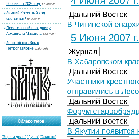
4 Июня 2007 г.
России на 2026 год.
palomnik
Дальний Восток
Зимний Крестный ход
состоится !
palomnik
В Читинской епархи
Престольный праздник у
Архангела Михаила
palomnik
5 Июня 2007 г.
Золотой октябрь в
Петропавловке.
palomnik
Журнал
В Хабаровском кра
Дальний Восток
Участники крестног
отправились в Лесо
Дальний Восток
Форум старообрядц
Дальний Восток
Облако тегов
В Якутии появится
"Вера и дело"
"Душа"
"Золотой