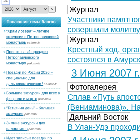
31
Журнал
>
Участники памятно
Последние темы блогов
совершили молитву
“Храм у озера” – летние
экскурсии в Петропавловский
Журнал
монастырь
palomnik
Крестный ход, орга
Престольный праздник
состоялся в Амурс
Петропавловского
монастыря
palomnik
3 Июня 2007 г.
Поездки по России 2026 –
специально для
дальневосточников !
palomnik
Фотогалерея
Большие экскурсии для всех в
Cплав «Путь апост
феврале и марте
palomnik
(Вениаминова)». Н
“Татьянин день” – большая
экскурсия
palomnik
Дальний Восток
Зимние экскурсии для
В Улан-Удэ проход
паломников
palomnik
Идет запись в поездки по