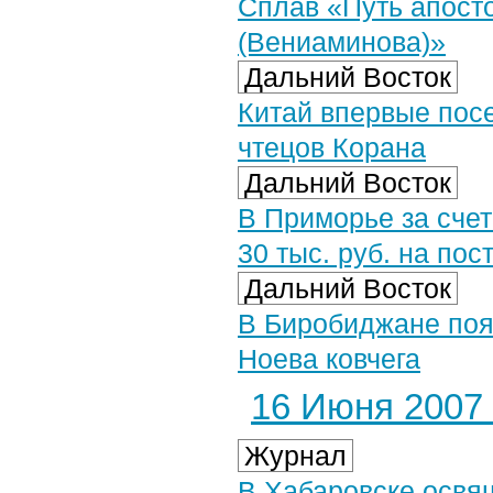
Сплав «Путь апост
(Вениаминова)»
Дальний Восток
Китай впервые посе
чтецов Корана
Дальний Восток
В Приморье за счет
30 тыс. руб. на пос
Дальний Восток
В Биробиджане поя
Ноева ковчега
16 Июня 2007 
Журнал
В Хабаровске освя