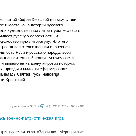
ме святой Софии Киевской в присутствии
ое и место как в истории русского
сской художественной литературы. «Слово о
чинает русскую словесность: и
удожественную литературу. Из этого
выросла вся отечественная словесная
ущность Руси и русского народа, всей
ра в спасительный подвиг Богочеловека
 и вывело ее на арену мировой истории.
вы, правды и милости сформировали
началась Святая Русь, навсегда
ти Христовой.
Просмотров 34039
(0)
28.11.2008, 09:29:00
сь военно-патриотическая игра
триотическая игра «Зарница». Мероприятие