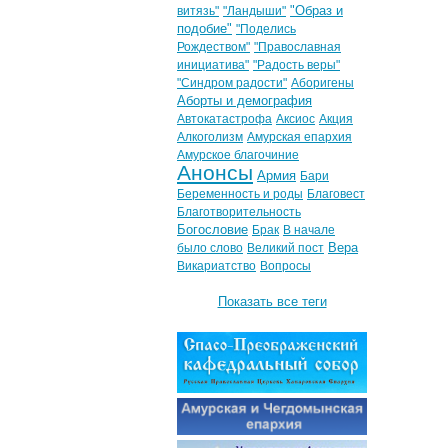
"Образ и
витязь"
"Ландыши"
подобие"
"Поделись
Рождеством"
"Православная
инициатива"
"Радость веры"
"Синдром радости"
Аборигены
Аборты и демография
Автокатастрофа
Аксиос
Акция
Алкоголизм
Амурская епархия
Амурское благочиние
Анонсы
Армия
Бари
Беременность и роды
Благовест
Благотворительность
Богословие
Брак
В начале
Вера
было слово
Великий пост
Викариатство
Вопросы
Показать все теги