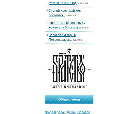
России на 2026 год.
palomnik
Зимний Крестный ход
состоится !
palomnik
Престольный праздник у
Архангела Михаила
palomnik
Золотой октябрь в
Петропавловке.
palomnik
Облако тегов
"Вера и дело"
"Душа"
"Золотой