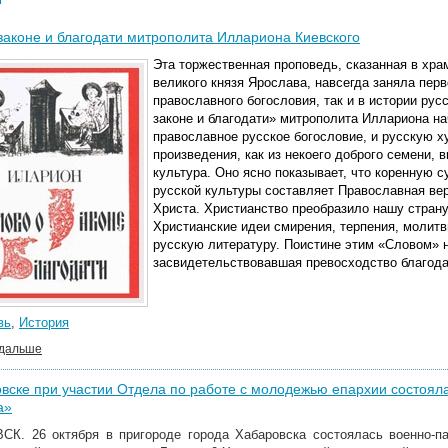
законе и благодати митрополита Иллариона Киевского
Эта торжественная проповедь, сказанная в хра
великого князя Ярослава, навсегда заняла перв
православного богословия, так и в истории ру
законе и благодати» митрополита Иллариона на
православное русское богословие, и русскую х
произведения, как из некоего доброго семени, 
культура. Оно ясно показывает, что коренную с
русской культуры составляет Православная ве
Христа. Христианство преобразило нашу страну
Христианские идеи смирения, терпения, молит
русскую литературу. Поистине этим «Словом» 
засвидетельствовавшая превосходство благода
вь
,
История
 дальше
вске при участии Отдела по работе с молодежью епархии состояла
а»
К. 26 октября в пригороде города Хабаровска состоялась военно-па