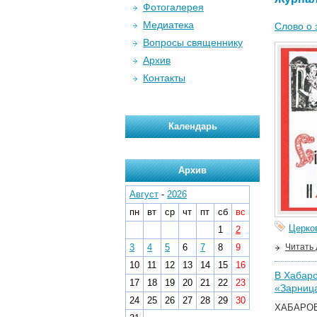
Фотогалерея
Медиатека
Слово о 
Вопросы священнику
Архив
Контакты
Календарь
Архив
Август
-
2026
пн
вт
ср
чт
пт
сб
вс
Церко
1
2
3
4
5
6
7
8
9
Читать
10
11
12
13
14
15
16
В Хабаро
17
18
19
20
21
22
23
«Зарниц
24
25
26
27
28
29
30
ХАБАРОВС