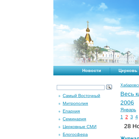
Новости
Церковь
Хабаровс
Весь 
Самый Восточный
2006
Митрополия
Январь
Епархия
1
2
3
4
Семинария
28 Но
Церковные СМИ
Блогосфера
Журна