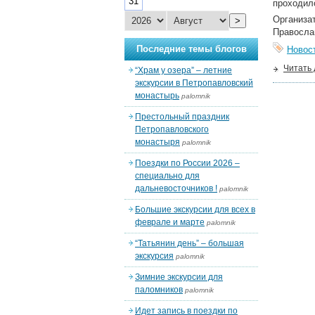
31
проходило
Организа
>
Правосла
Последние темы блогов
Новос
Читать
“Храм у озера” – летние
экскурсии в Петропавловский
монастырь
palomnik
Престольный праздник
Петропавловского
монастыря
palomnik
Поездки по России 2026 –
специально для
дальневосточников !
palomnik
Большие экскурсии для всех в
феврале и марте
palomnik
“Татьянин день” – большая
экскурсия
palomnik
Зимние экскурсии для
паломников
palomnik
Идет запись в поездки по