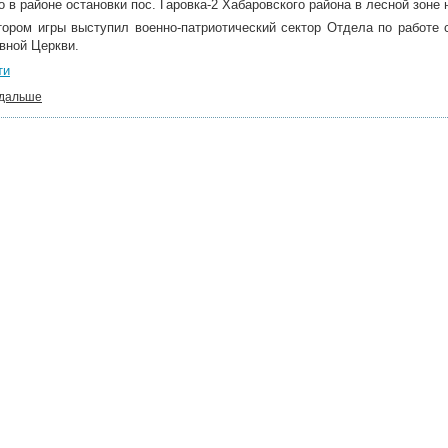
 в районе остановки пос. Гаровка-2 Хабаровского района в лесной зоне н
тором игры выступил военно-патриотический сектор Отдела по работе
вной Церкви.
ти
 дальше