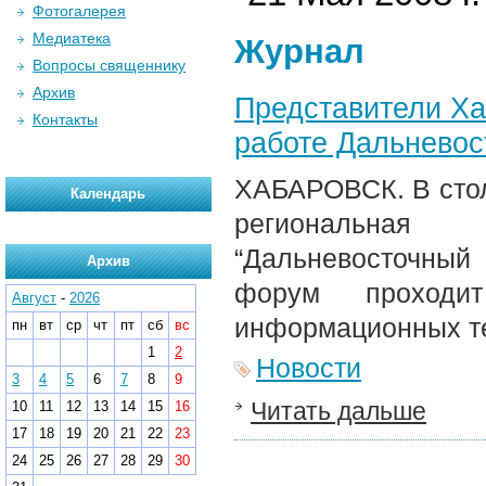
Фотогалерея
Медиатека
Журнал
Вопросы священнику
Архив
Представители Ха
Контакты
работе Дальневос
ХАБАРОВСК. В стол
Календарь
региональная 
“Дальневосточный
Архив
форум проходи
Август
-
2026
информационных те
пн
вт
ср
чт
пт
сб
вс
1
2
Новости
3
4
5
6
7
8
9
Читать дальше
10
11
12
13
14
15
16
17
18
19
20
21
22
23
24
25
26
27
28
29
30