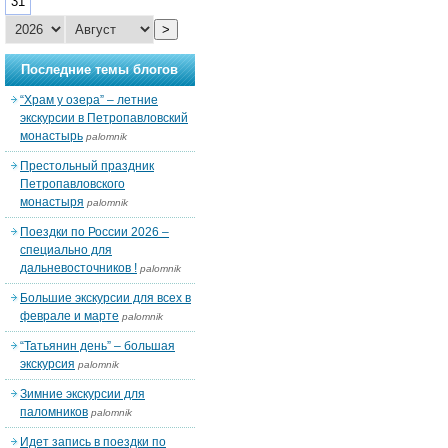
31
>
Последние темы блогов
“Храм у озера” – летние
экскурсии в Петропавловский
монастырь
palomnik
Престольный праздник
Петропавловского
монастыря
palomnik
Поездки по России 2026 –
специально для
дальневосточников !
palomnik
Большие экскурсии для всех в
феврале и марте
palomnik
“Татьянин день” – большая
экскурсия
palomnik
Зимние экскурсии для
паломников
palomnik
Идет запись в поездки по