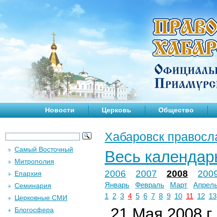
Новости
Церковь
Общество
Хабаровск правосл
Самый Восточный
Весь календар
Митрополия
2006
2007
2008
200
Епархия
Январь
Февраль
Март
Апрел
Семинария
1
2
3
4
5
6
7
8
9
10
11
12
13
Церковные СМИ
21 Мая 2008 г.
Блогосфера