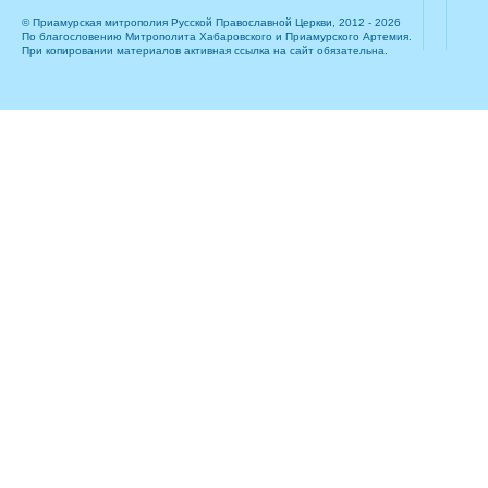
© Приамурская митрополия Русской Православной Церкви, 2012 - 2026
По благословению Митрополита Хабаровского и Приамурского Артемия.
При копировании материалов активная ссылка на сайт обязательна.