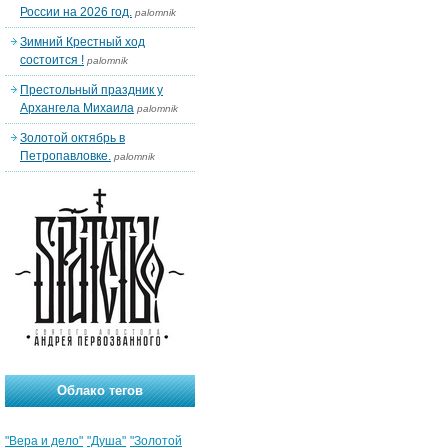
России на 2026 год.
palomnik
Зимний Крестный ход
состоится !
palomnik
Престольный праздник у
Архангела Михаила
palomnik
Золотой октябрь в
Петропавловке.
palomnik
Облако тегов
"Вера и дело"
"Душа"
"Золотой