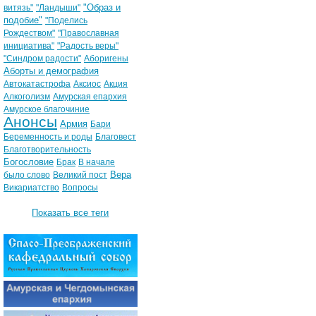
"Образ и
витязь"
"Ландыши"
подобие"
"Поделись
Рождеством"
"Православная
инициатива"
"Радость веры"
"Синдром радости"
Аборигены
Аборты и демография
Автокатастрофа
Аксиос
Акция
Алкоголизм
Амурская епархия
Амурское благочиние
Анонсы
Армия
Бари
Беременность и роды
Благовест
Благотворительность
Богословие
Брак
В начале
Вера
было слово
Великий пост
Викариатство
Вопросы
Показать все теги