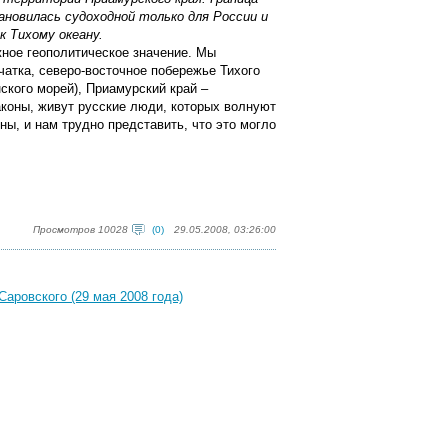
ановилась судоходной только для России и
к Тихому океану.
жное геополитическое значение. Мы
чатка, северо-восточное побережье Тихого
ского морей), Приамурский край –
аконы, живут русские люди, которых волнуют
ины, и нам трудно представить, что это могло
Просмотров 10028
(0)
29.05.2008, 03:26:00
ровского (29 мая 2008 года)