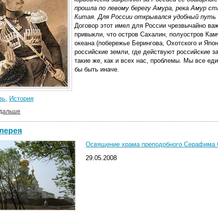
прошла по левому берегу Амура, река Амур ст
Китая. Для России открывался удобный путь 
Договор этот имел для России чрезвычайно ва
привыкли, что остров Сахалин, полуостров Кам
океана (побережье Берингова, Охотского и Япон
российские земли, где действуют российские з
такие же, как и всех нас, проблемы. Мы все ед
бы быть иначе.
вь
,
История
 дальше
лерея
Освящение храма преподобного Серафима Са
29.05.2008