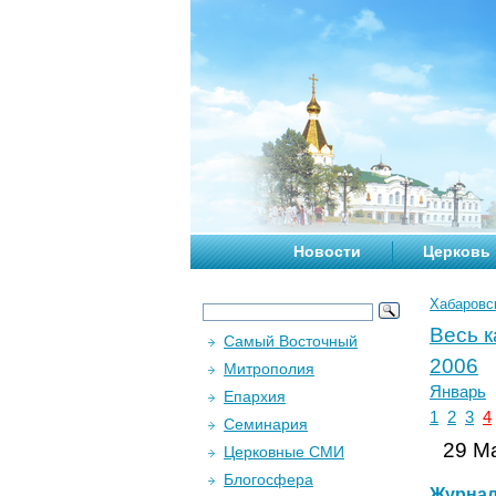
Новости
Церковь
Хабаровс
Весь 
Самый Восточный
2006
Митрополия
Январь
Епархия
1
2
3
4
Семинария
29 Ма
Церковные СМИ
Блогосфера
Журна