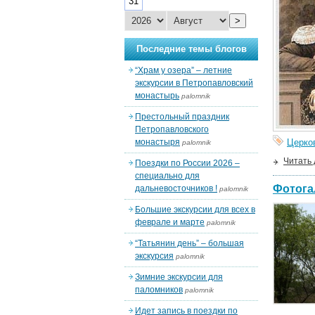
31
>
Последние темы блогов
“Храм у озера” – летние
экскурсии в Петропавловский
монастырь
palomnik
Престольный праздник
Петропавловского
монастыря
Церко
palomnik
Читать
Поездки по России 2026 –
специально для
Фотога
дальневосточников !
palomnik
Большие экскурсии для всех в
феврале и марте
palomnik
“Татьянин день” – большая
экскурсия
palomnik
Зимние экскурсии для
паломников
palomnik
Идет запись в поездки по