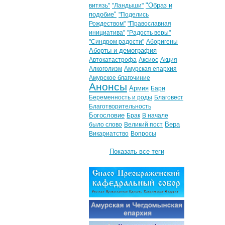
"Образ и
витязь"
"Ландыши"
подобие"
"Поделись
Рождеством"
"Православная
инициатива"
"Радость веры"
"Синдром радости"
Аборигены
Аборты и демография
Автокатастрофа
Аксиос
Акция
Алкоголизм
Амурская епархия
Амурское благочиние
Анонсы
Армия
Бари
Беременность и роды
Благовест
Благотворительность
Богословие
Брак
В начале
Вера
было слово
Великий пост
Викариатство
Вопросы
Показать все теги