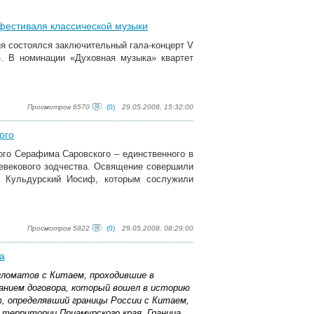
фестиваля классической музыки
я состоялся заключительный гала-концерт
V
». В номинации «Духовная музыка» квартет
Просмотров 6570
(0)
29.05.2008, 15:32:00
ого
го Серафима Саровского – единственного в
невекового зодчества. Освящение совершили
и Кульдурский Иосиф, которым сослужили
Просмотров 5822
(0)
29.05.2008, 08:29:00
а
ипломатов с Китаем, проходившие в
санием договора, который вошел в историю
, определявший границы России с Китаем,
 территории Приамурского края. Граница