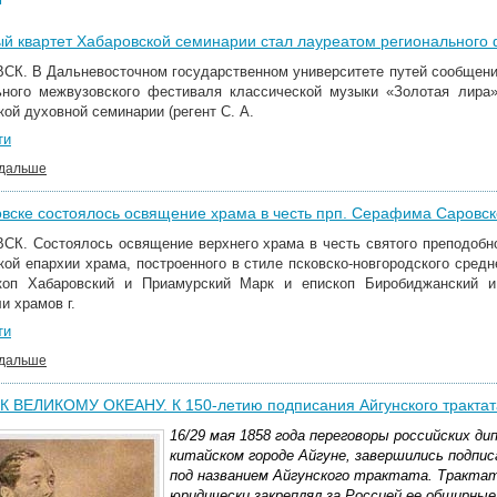
й квартет Хабаровской семинарии стал лауреатом регионального 
К. В Дальневосточном государственном университете путей сообщени
ьного межвузовского фестиваля классической музыки «Золотая лира
ой духовной семинарии (регент С. А.
ти
 дальше
вске состоялось освящение храма в честь прп. Серафима Саровск
К. Состоялось освящение верхнего храма в честь святого преподобно
кой епархии храма, построенного в стиле псковско-новгородского сред
коп Хабаровский и Приамурский Марк и епископ Биробиджанский 
и храмов г.
ти
 дальше
К ВЕЛИКОМУ ОКЕАНУ. К 150-летию подписания Айгунского трактат
16/29 мая 1858 года переговоры российских д
китайском городе Айгуне, завершились подпи
под названием Айгунского трактата. Трактат
юридически закреплял за Россией ее обширные