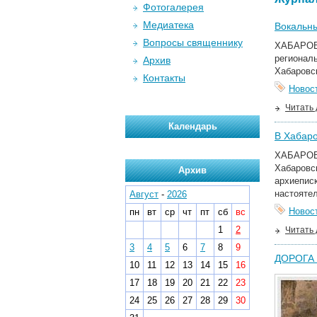
Фотогалерея
Медиатека
Вокальны
Вопросы священнику
ХАБАРОВС
регионал
Архив
Хабаровск
Контакты
Новос
Читать
Календарь
В Хабаро
ХАБАРОВС
Хабаровс
Архив
архиепис
настоятел
Август
-
2026
Новос
пн
вт
ср
чт
пт
сб
вс
1
2
Читать
3
4
5
6
7
8
9
ДОРОГА 
10
11
12
13
14
15
16
17
18
19
20
21
22
23
24
25
26
27
28
29
30