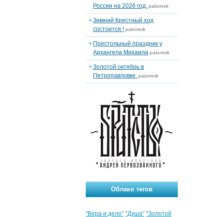
России на 2026 год.
palomnik
Зимний Крестный ход
состоится !
palomnik
Престольный праздник у
Архангела Михаила
palomnik
Золотой октябрь в
Петропавловке.
palomnik
Облако тегов
"Вера и дело"
"Душа"
"Золотой