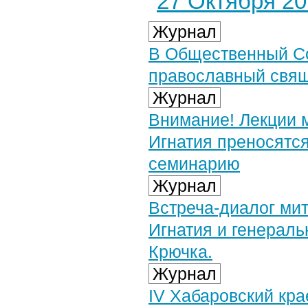
27 Октября 201
Журнал
В Общественный Со
православный свя
Журнал
Внимание! Лекции 
Игнатия преносятс
семинарию
Журнал
Встреча-диалог ми
Игнатия и генерал
Крючка.
Журнал
IV Хабаровский кр