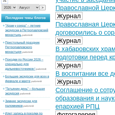
31
Православной Цер
>
Журнал
Последние темы блогов
Православная Церк
“Храм у озера” – летние
экскурсии в Петропавловский
договорились о со
монастырь
palomnik
Журнал
Престольный праздник
В хабаровских храм
Петропавловского
монастыря
palomnik
подготовки перед 
Поездки по России 2026 –
Журнал
специально для
дальневосточников !
palomnik
В воспитании все д
Большие экскурсии для всех в
Журнал
феврале и марте
palomnik
Соглашение о сотр
“Татьянин день” – большая
экскурсия
palomnik
образования и наук
Зимние экскурсии для
епархией РПЦ
паломников
palomnik
Фотогалерея
Идет запись в поездки по