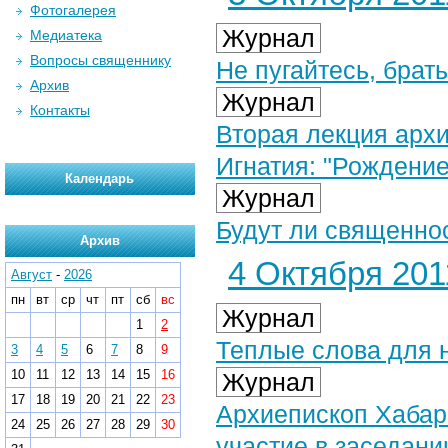
Фотогалерея
Журнал
Медиатека
Вопросы священнику
Не пугайтесь, брат
Архив
Журнал
Контакты
Вторая лекция арх
Игнатия: "Рождение
Календарь
Журнал
Будут ли священно
Архив
4 Октября 2011
Август
-
2026
пн
вт
ср
чт
пт
сб
вс
Журнал
1
2
Теплые слова для 
3
4
5
6
7
8
9
10
11
12
13
14
15
16
Журнал
17
18
19
20
21
22
23
Архиепископ Хабар
24
25
26
27
28
29
30
участие в заседан