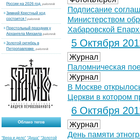
России на 2026 год.
palomnik
Подписание соглаш
Зимний Крестный ход
Министерством обра
состоится !
palomnik
Хабаровской Епархи
Престольный праздник у
Архангела Михаила
palomnik
5 Октября 2011
Золотой октябрь в
Петропавловке.
palomnik
Журнал
Паломническая пое
Журнал
В Москве открылос
Церкви в котором п
6 Октября 2011
Облако тегов
Журнал
День памяти этногр
"Вера и дело"
"Душа"
"Золотой