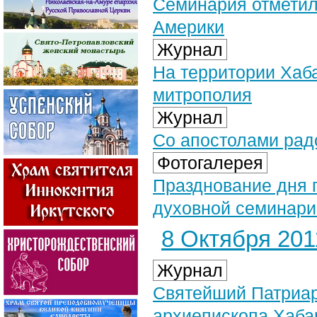
Семинария отметил
Америки
Журнал
На территории Хаб
митрополия
Журнал
Со апостолами рад
Фотогалерея
Празднование дня 
духовной семинари
8 Октября 2011
Журнал
Святейший Патриар
архиепископа Хаба