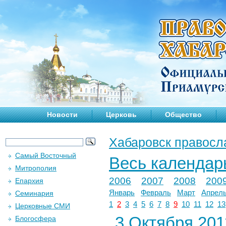
Новости
Церковь
Общество
Хабаровск правосл
Самый Восточный
Весь календар
Митрополия
2006
2007
2008
200
Епархия
Январь
Февраль
Март
Апрел
Семинария
1
2
3
4
5
6
7
8
9
10
11
12
13
Церковные СМИ
3 Октября 2011
Блогосфера