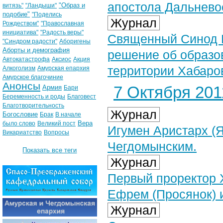
апостола Дальнево
"Образ и
витязь"
"Ландыши"
подобие"
"Поделись
Журнал
Рождеством"
"Православная
инициатива"
"Радость веры"
Священный Синод 
"Синдром радости"
Аборигены
Аборты и демография
решение об образов
Автокатастрофа
Аксиос
Акция
территории Хабаров
Алкоголизм
Амурская епархия
Амурское благочиние
Анонсы
7 Октября 2011
Армия
Бари
Беременность и роды
Благовест
Благотворительность
Журнал
Богословие
Брак
В начале
Вера
было слово
Великий пост
Игумен Аристарх (
Викариатство
Вопросы
Чегдомынским.
Показать все теги
Журнал
Первый проректор 
Ефрем (Просянок) 
Журнал