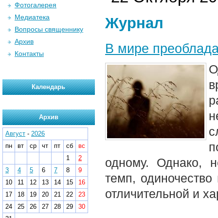
Фотогалерея
Медиатека
Журнал
Вопросы священнику
Архив
В мире преоблад
Контакты
О
в
Календарь
р
н
Архив
с
Август
-
2026
п
пн
вт
ср
чт
пт
сб
вс
1
2
одному. Однако, 
3
4
5
6
7
8
9
темп, одиночество 
10
11
12
13
14
15
16
отличительной и ха
17
18
19
20
21
22
23
24
25
26
27
28
29
30