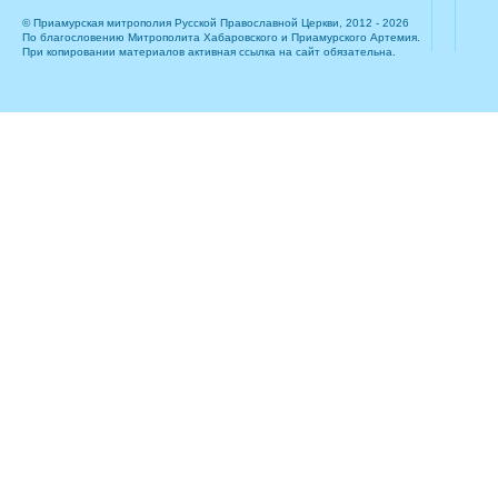
© Приамурская митрополия Русской Православной Церкви, 2012 - 2026
По благословению Митрополита Хабаровского и Приамурского Артемия.
При копировании материалов активная ссылка на сайт обязательна.