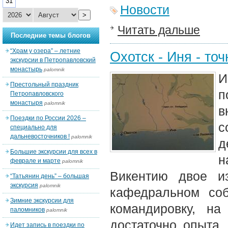
31
Новости
>
Читать дальше
Последние темы блогов
“Храм у озера” – летние
Охотск - Иня - то
экскурсии в Петропавловский
монастырь
palomnik
И
Престольный праздник
п
Петропавловского
монастыря
palomnik
в
Поездки по России 2026 –
с
специально для
дальневосточников !
palomnik
д
Большие экскурсии для всех в
н
феврале и марте
palomnik
Викентию двое и
“Татьянин день” – большая
экскурсия
palomnik
кафедральном соб
Зимние экскурсии для
командировку, н
паломников
palomnik
достаточно опыта,
Идет запись в поездки по