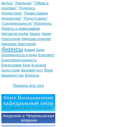
"Образ и
витязь"
"Ландыши"
подобие"
"Поделись
Рождеством"
"Православная
инициатива"
"Радость веры"
"Синдром радости"
Аборигены
Аборты и демография
Автокатастрофа
Аксиос
Акция
Алкоголизм
Амурская епархия
Амурское благочиние
Анонсы
Армия
Бари
Беременность и роды
Благовест
Благотворительность
Богословие
Брак
В начале
Вера
было слово
Великий пост
Викариатство
Вопросы
Показать все теги