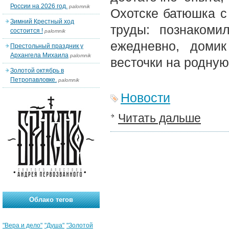
России на 2026 год.
palomnik
Охотске батюшка с
Зимний Крестный ход
труды: познакоми
состоится !
palomnik
ежедневно, доми
Престольный праздник у
Архангела Михаила
palomnik
весточки на родну
Золотой октябрь в
Петропавловке.
palomnik
Новости
Читать дальше
Облако тегов
"Вера и дело"
"Душа"
"Золотой