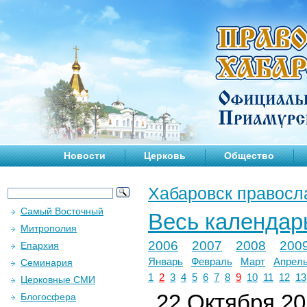
Новости
Церковь
Общество
Хабаровск правосл
Самый Восточный
Весь календар
Митрополия
2006
2007
2008
200
Епархия
Январь
Февраль
Март
Апрел
Семинария
1
2
3
4
5
6
7
8
9
10
11
12
13
Церковные СМИ
22 Октября 201
Блогосфера