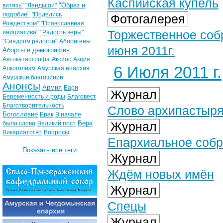
Каспийская купель
"Образ и
витязь"
"Ландыши"
подобие"
"Поделись
Фотогалерея
Рождеством"
"Православная
Торжественное соб
инициатива"
"Радость веры"
"Синдром радости"
Аборигены
июня 2011г.
Аборты и демография
Автокатастрофа
Аксиос
Акция
6 Июля 2011 г.
Алкоголизм
Амурская епархия
Амурское благочиние
Анонсы
Армия
Бари
Журнал
Беременность и роды
Благовест
Благотворительность
Слово архипастыр
Богословие
Брак
В начале
Вера
Журнал
было слово
Великий пост
Викариатство
Вопросы
Епархиальное соб
Показать все теги
Журнал
Ждём новых имён
Журнал
Спецы
Журнал