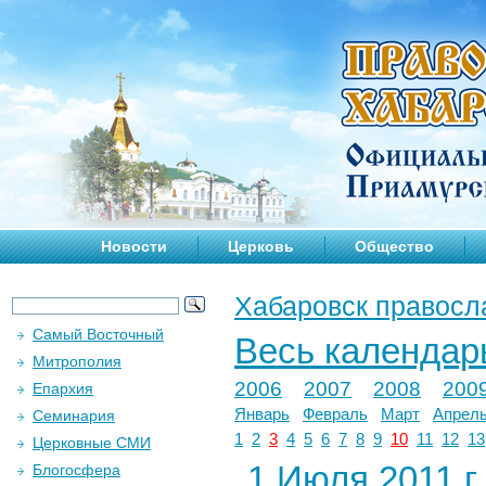
Новости
Церковь
Общество
Хабаровск правосл
Самый Восточный
Весь календар
Митрополия
2006
2007
2008
200
Епархия
Январь
Февраль
Март
Апрел
Семинария
1
2
3
4
5
6
7
8
9
10
11
12
13
Церковные СМИ
1 Июля 2011 г.
Блогосфера