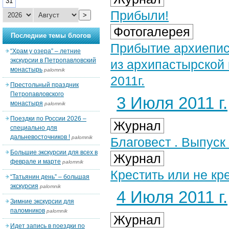
31
Прибыли!
>
Фотогалерея
Последние темы блогов
Прибытие архиепис
“Храм у озера” – летние
экскурсии в Петропавловский
из архипастырской
монастырь
palomnik
2011г.
Престольный праздник
Петропавловского
3 Июля 2011 г.
монастыря
palomnik
Поездки по России 2026 –
Журнал
специально для
дальневосточников !
palomnik
Благовест . Выпуск
Большие экскурсии для всех в
Журнал
феврале и марте
palomnik
Крестить или не кр
“Татьянин день” – большая
экскурсия
palomnik
4 Июля 2011 г.
Зимние экскурсии для
паломников
palomnik
Журнал
Идет запись в поездки по