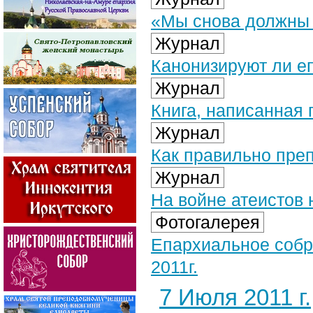
«Мы снова должны 
Журнал
Канонизируют ли е
Журнал
Книга, написанная 
Журнал
Как правильно пре
Журнал
На войне атеистов 
Фотогалерея
Епархиальное собр
2011г.
7 Июля 2011 г.