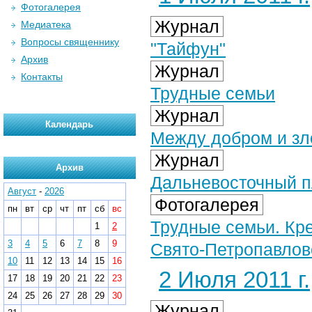
Фотогалерея
Журнал
Медиатека
Вопросы священнику
"Тайфун"
Архив
Журнал
Контакты
Трудные семьи
Журнал
Календарь
Между добром и з
Журнал
Архив
Дальневосточный 
Август
-
2026
Фотогалерея
пн
вт
ср
чт
пт
сб
вс
Трудные семьи. Кр
1
2
3
4
5
6
7
8
9
Свято-Петропавлов
10
11
12
13
14
15
16
2 Июля 2011 г.
17
18
19
20
21
22
23
24
25
26
27
28
29
30
Журнал