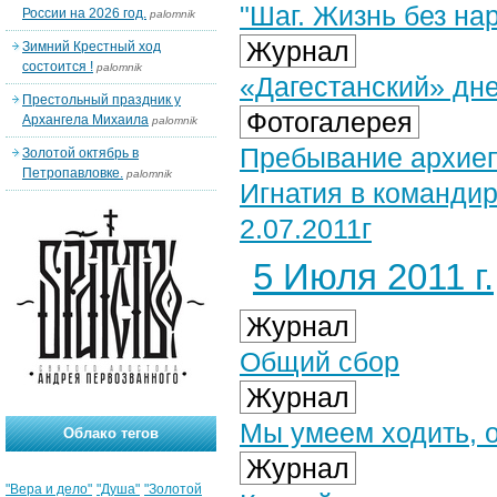
"Шаг. Жизнь без на
России на 2026 год.
palomnik
Журнал
Зимний Крестный ход
состоится !
palomnik
«Дагестанский» дн
Престольный праздник у
Фотогалерея
Архангела Михаила
palomnik
Пребывание архиеп
Золотой октябрь в
Петропавловке.
palomnik
Игнатия в командир
2.07.2011г
5 Июля 2011 г.
Журнал
Общий сбор
Журнал
Мы умеем ходить, 
Облако тегов
Журнал
"Вера и дело"
"Душа"
"Золотой