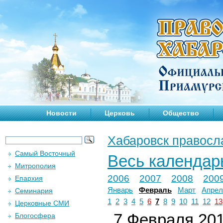
Новости
Церковь
Общество
Хабаровск правосл
Самый Восточный
Весь календар
Митрополия
2006
2007
2008
200
Епархия
Январь
Февраль
Март
Апрел
Семинария
1
2
3
4
5
6
7
8
9
10
11
12
13
Церковные СМИ
7 Февраля 2011
Блогосфера