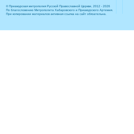
© Приамурская митрополия Русской Православной Церкви, 2012 - 2026
По благословению Митрополита Хабаровского и Приамурского Артемия.
При копировании материалов активная ссылка на сайт обязательна.