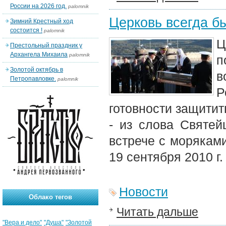
России на 2026 год.
palomnik
Церковь всегда б
Зимний Крестный ход
состоится !
palomnik
Ц
Престольный праздник у
Архангела Михаила
palomnik
п
Золотой октябрь в
в
Петропавловке.
palomnik
Р
готовности защитит
- из слова Святей
встрече с морякам
19 сентября 2010 г.
Новости
Облако тегов
Читать дальше
"Вера и дело"
"Душа"
"Золотой