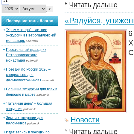
31
Читать дальше
>
«Радуйся, унижен
Последние темы блогов
“Храм у озера” – летние
6
экскурсии в Петропавловский
монастырь
Х
palomnik
Престольный праздник
С
Петропавловского
монастыря
palomnik
Поездки по России 2026 –
специально для
дальневосточников !
palomnik
Большие экскурсии для всех в
феврале и марте
palomnik
“Татьянин день” – большая
экскурсия
palomnik
Новости
Зимние экскурсии для
паломников
palomnik
Читать дальше
Идет запись в поездки по