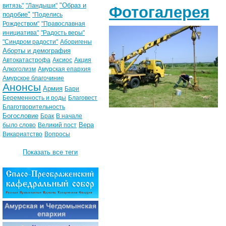
"Образ и
витязь"
"Ландыши"
Фотогалерея
подобие"
"Поделись
Рождеством"
"Православная
инициатива"
"Радость веры"
"Синдром радости"
Аборигены
Аборты и демография
Автокатастрофа
Аксиос
Акция
Алкоголизм
Амурская епархия
Амурское благочиние
Анонсы
Армия
Бари
Беременность и роды
Благовест
Благотворительность
Богословие
Брак
В начале
Вера
было слово
Великий пост
Викариатство
Вопросы
Показать все теги