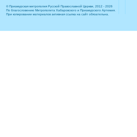
© Приамурская митрополия Русской Православной Церкви, 2012 - 2026
По благословению Митрополита Хабаровского и Приамурского Артемия.
При копировании материалов активная ссылка на сайт обязательна.