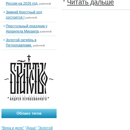
Читать дальше
России на 2026 год.
palomnik
Зимний Крестный ход
состоится !
palomnik
Престольный праздник у
Архангела Михаила
palomnik
Золотой октябрь в
Петропавловке.
palomnik
Облако тегов
"Вера и дело"
"Душа"
"Золотой