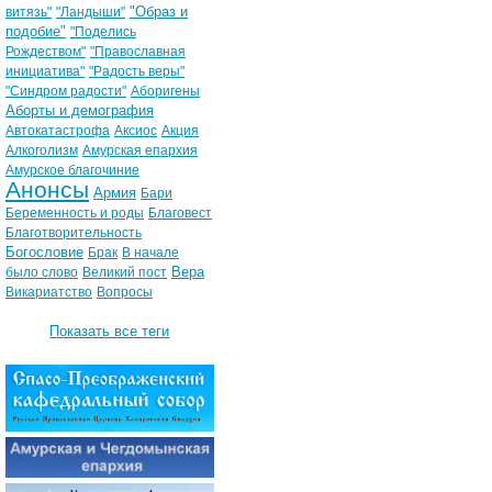
"Образ и
витязь"
"Ландыши"
подобие"
"Поделись
Рождеством"
"Православная
инициатива"
"Радость веры"
"Синдром радости"
Аборигены
Аборты и демография
Автокатастрофа
Аксиос
Акция
Алкоголизм
Амурская епархия
Амурское благочиние
Анонсы
Армия
Бари
Беременность и роды
Благовест
Благотворительность
Богословие
Брак
В начале
Вера
было слово
Великий пост
Викариатство
Вопросы
Показать все теги