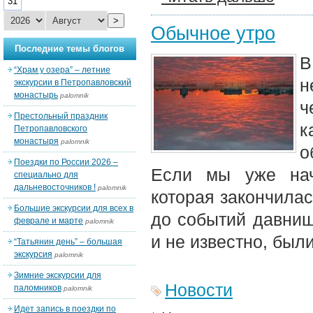
31
>
Обычное утро
Последние темы блогов
В
“Храм у озера” – летние
н
экскурсии в Петропавловский
монастырь
palomnik
ч
Престольный праздник
к
Петропавловского
монастыря
palomnik
о
Поездки по России 2026 –
Если мы уже нач
специально для
дальневосточников !
palomnik
которая закончилас
Большие экскурсии для всех в
до событий давнишн
феврале и марте
palomnik
и не известно, был
“Татьянин день” – большая
экскурсия
palomnik
Зимние экскурсии для
Новости
паломников
palomnik
Идет запись в поездки по