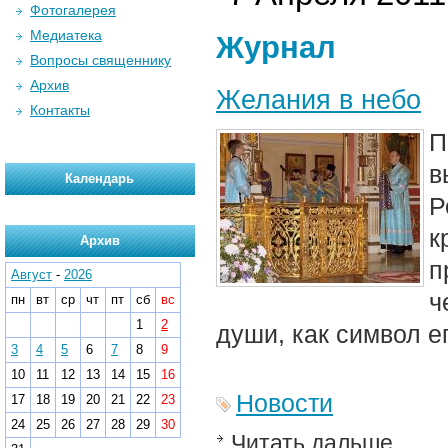
Фотогалерея
Медиатека
Журнал
Вопросы священнику
Архив
Желания в небо
Контакты
П
в
Календарь
Р
к
Архив
п
Август
-
2026
ч
пн
вт
ср
чт
пт
сб
вс
1
2
души, как символ е
3
4
5
6
7
8
9
10
11
12
13
14
15
16
Новости
17
18
19
20
21
22
23
24
25
26
27
28
29
30
Читать дальше