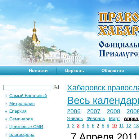
Новости
Церковь
Общество
Хабаровск правосл
Самый Восточный
Весь календар
Митрополия
2006
2007
2008
200
Епархия
Январь
Февраль
Март
Апрел
Семинария
1
2
3
4
5
6
7
8
9
10
11
12
13
Церковные СМИ
7 Апреля 2011 
Блогосфера