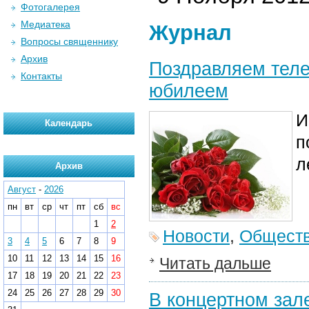
Фотогалерея
Медиатека
Журнал
Вопросы священнику
Архив
Поздравляем теле
Контакты
юбилеем
И
Календарь
п
л
Архив
Август
-
2026
пн
вт
ср
чт
пт
сб
вс
1
2
Новости
,
Общест
3
4
5
6
7
8
9
10
11
12
13
14
15
16
Читать дальше
17
18
19
20
21
22
23
24
25
26
27
28
29
30
В концертном зале