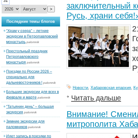
31
заключительный к
>
Русь, храни себя!
Последние темы блогов
2
“Храм у озера” – летние
экскурсии в Петропавловский
Г
монастырь
palomnik
з
Престольный праздник
х
Петропавловского
монастыря
palomnik
Р
Поездки по России 2026 –
специально для
дальневосточников !
palomnik
Новости
,
Хабаровская епархия
,
Ку
Большие экскурсии для всех в
Читать дальше
феврале и марте
palomnik
“Татьянин день” – большая
Внимание! Сменил
экскурсия
palomnik
Зимние экскурсии для
митрополита Хаба
паломников
palomnik
И
Идет запись в поездки по