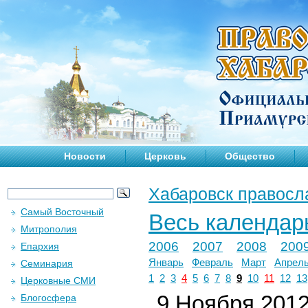
Новости
Церковь
Общество
Хабаровск правосл
Самый Восточный
Весь календар
Митрополия
2006
2007
2008
200
Епархия
Январь
Февраль
Март
Апрел
Семинария
1
2
3
4
5
6
7
8
9
10
11
12
13
Церковные СМИ
9 Ноября 2012 
Блогосфера