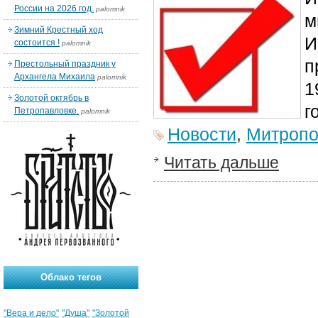
России на 2026 год.
palomnik
м
Зимний Крестный ход
И
состоится !
palomnik
п
Престольный праздник у
Архангела Михаила
palomnik
1
Золотой октябрь в
г
Петропавловке.
palomnik
Новости
,
Митропо
Читать дальше
Облако тегов
"Вера и дело"
"Душа"
"Золотой