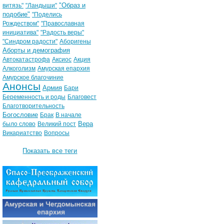
"Образ и
витязь"
"Ландыши"
подобие"
"Поделись
Рождеством"
"Православная
инициатива"
"Радость веры"
"Синдром радости"
Аборигены
Аборты и демография
Автокатастрофа
Аксиос
Акция
Алкоголизм
Амурская епархия
Амурское благочиние
Анонсы
Армия
Бари
Беременность и роды
Благовест
Благотворительность
Богословие
Брак
В начале
Вера
было слово
Великий пост
Викариатство
Вопросы
Показать все теги