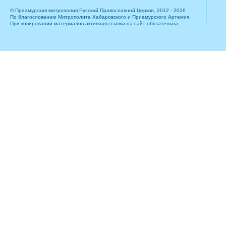
© Приамурская митрополия Русской Православной Церкви, 2012 - 2026
По благословению Митрополита Хабаровского и Приамурского Артемия.
При копировании материалов активная ссылка на сайт обязательна.