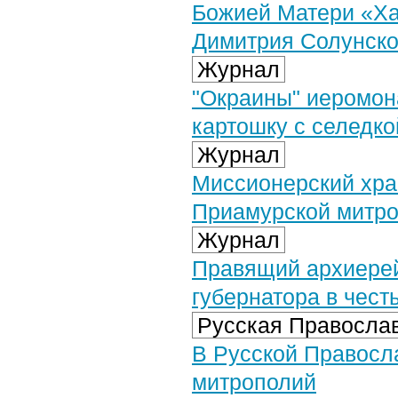
Божией Матери «Ха
Димитрия Солунско
Журнал
"Окраины" иеромона
картошку с селедко
Журнал
Миссионерский хра
Приамурской митр
Журнал
Правящий архиерей
губернатора в чест
Русская Православ
В Русской Правосл
митрополий