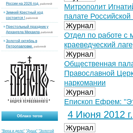
России на 2026 год.
palomnik
Митрополит Игнати
Зимний Крестный ход
палате Российской
состоится !
palomnik
Журнал
Престольный праздник у
Архангела Михаила
palomnik
Отдел по работе с 
Золотой октябрь в
краеведческий лаг
Петропавловке.
palomnik
Журнал
Общественная пала
Православной Церк
наркомании
Журнал
Епископ Ефрем: "Э
4 Июня 2012 г.
Облако тегов
Журнал
"Вера и дело"
"Душа"
"Золотой