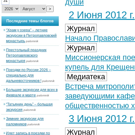
души
31
>
2 Июня 2012 г.
Последние темы блогов
Журнал
“Храм у озера” – летние
экскурсии в Петропавловский
Начало Православи
монастырь
palomnik
Журнал
Престольный праздник
Миссионерская поез
Петропавловского
монастыря
palomnik
купель для Креще
Поездки по России 2026 –
Медиатека
специально для
дальневосточников !
palomnik
Встреча митрополит
Большие экскурсии для всех в
заведующими кафед
феврале и марте
palomnik
общественностью ха
“Татьянин день” – большая
экскурсия
palomnik
3 Июня 2012 г.
Зимние экскурсии для
паломников
palomnik
Журнал
Идет запись в поездки по