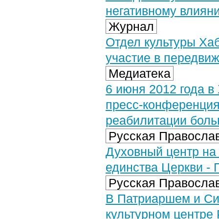
негативному влиян
Журнал
Отдел культуры Ха
участие в передви
Медиатека
6 июня 2012 года 
пресс-конференция
реабилитации боль
Русская Православ
Духовный центр на
единства Церкви -
Русская Православ
В Патриаршем и Си
культурном центре