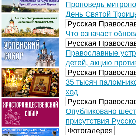
Проповедь митропо
День Святой Троицы
Русская Православ
Что означает обно
Русская Православ
Православные устр
детей, акцию проти
Русская Православ
35 тысяч паломник
ход
Русская Православ
Опубликовано шест
присутствия Русск
Фотогалерея