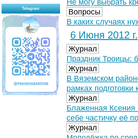
Не могу выбрать кр
Telegram
Вопросы
В каких случаях ну
6 Июня 2012 г.
Журнал
Праздник Троицы: б
Журнал
В Вяземском район
рамках подготовки 
Журнал
Блаженная Ксения 
себе частичку её п
Журнал
Молодёжка по сред