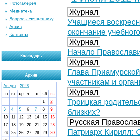
Фотогалерея
Журнал
Медиатека
Вопросы священнику
Учащиеся воскресн
Архив
окончание учебного
Контакты
Журнал
Начало Православи
Календарь
Журнал
Глава Приамурской
Архив
участникам и орга
Август
-
2026
Журнал
пн
вт
ср
чт
пт
сб
вс
Троицкая родительс
1
2
3
4
5
6
7
8
9
близких?
10
11
12
13
14
15
16
Русская Православ
17
18
19
20
21
22
23
Патриарх Кирилл: С
24
25
26
27
28
29
30