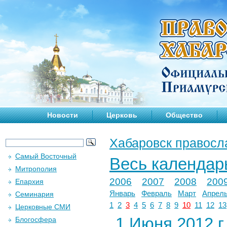
Новости
Церковь
Общество
Хабаровск правосл
Самый Восточный
Весь календар
Митрополия
2006
2007
2008
200
Епархия
Январь
Февраль
Март
Апрел
Семинария
1
2
3
4
5
6
7
8
9
10
11
12
13
Церковные СМИ
1 Июня 2012 г.
Блогосфера