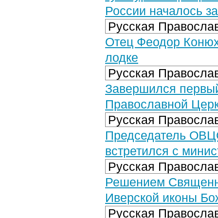
России началось з
Русская Православ
Отец Феодор Конюх
лодке
Русская Православ
Завершился первый
Православной Цер
Русская Православ
Председатель ОВЦ
встретился с минис
Русская Православ
Решением Священно
Иверской иконы Бо
Русская Православ