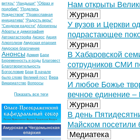
Нам открыты Велик
"Образ и
витязь"
"Ландыши"
подобие"
"Поделись
Журнал
Рождеством"
"Православная
инициатива"
"Радость веры"
У вузов и Церкви о
"Синдром радости"
Аборигены
Аборты и демография
подрастающее пок
Автокатастрофа
Аксиос
Акция
Журнал
Алкоголизм
Амурская епархия
Амурское благочиние
В Хабаровской сем
Анонсы
Армия
Бари
Беременность и роды
Благовест
сотрудников СМИ п
Благотворительность
Богословие
Брак
В начале
Журнал
Вера
было слово
Великий пост
И любое Божье твор
Викариатство
Вопросы
вечное единение – 
Показать все теги
Журнал
В день Пятидесятн
Майском посетили 
Медиатека