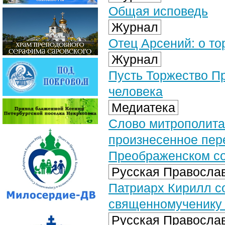
Общая исповедь
Журнал
Отец Арсений: о т
Журнал
Пусть Торжество П
человека
Медиатека
Слово митрополита
произнесенное пер
Преображенском соб
Русская Православ
Патриарх Кирилл с
священномученику 
Русская Православ