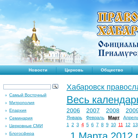
Новости
Церковь
Общество
Хабаровск правосл
Самый Восточный
Весь календар
Митрополия
2006
2007
2008
200
Епархия
Январь
Февраль
Март
Апрел
Семинария
1
2
3
4
5
6
7
8
9
10
11
12
13
Церковные СМИ
1 Марта 2012 г
Блогосфера