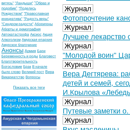
"Образ и
витязь"
"Ландыши"
Журнал
подобие"
"Поделись
Рождеством"
"Православная
Фотопрочтение кан
инициатива"
"Радость веры"
"Синдром радости"
Аборигены
Журнал
Аборты и демография
Автокатастрофа
Аксиос
Акция
Лучшее лекарство о
Алкоголизм
Амурская епархия
Журнал
Амурское благочиние
Анонсы
Армия
Бари
"Молодой воин" Ца
Беременность и роды
Благовест
Благотворительность
Журнал
Богословие
Брак
В начале
Вера
Вера Дегтярева: р
было слово
Великий пост
Викариатство
Вопросы
детей и семей, сег
Показать все теги
И.Крылова «Лебедь
Журнал
Путевые заметки о.
Журнал
Вкус масленицы