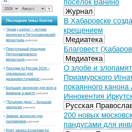
посёлок Ванино
31
>
Журнал
В Хабаровске созд
Последние темы блогов
крещением
“Храм у озера” – летние
экскурсии в Петропавловский
Медиатека
монастырь
palomnik
Благовест (Хабаров
Престольный праздник
Петропавловского
Медиатека
монастыря
palomnik
О злобе и злопамят
Поездки по России 2026 –
специально для
Приамурского Игна
дальневосточников !
palomnik
покаянного канона 
Большие экскурсии для всех в
феврале и марте
palomnik
Иннокентия Иркутск
“Татьянин день” – большая
Русская Православ
экскурсия
palomnik
200 новых московс
Зимние экскурсии для
паломников
palomnik
пандусами для инв
Идет запись в поездки по