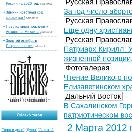
Русская Православ
России на 2026 год.
palomnik
За год число аборт
Зимний Крестный ход
состоится !
palomnik
Русская Православ
Престольный праздник у
Еще одну христианк
Архангела Михаила
palomnik
Русская Православ
Золотой октябрь в
Петропавловке.
palomnik
Патриарх Кирилл: У
жизненной позиции,
Фотогалерея
Чтение Великого по
Елизаветинском хра
Дальний Восток
В Сахалинском Гор
патриотическом во
Облако тегов
2 Марта 2012 г
"Вера и дело"
"Душа"
"Золотой