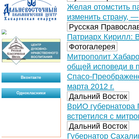
Желая отомстить п
изменить страну, 
Русская Православ
Патриарх Кирилл: В
Фотогалерея
Митрополит Хабаро
общей исповеди в 
Спасо-Преображенс
Вконтакте
марта 2012 г.
Однокласники
Дальний Восток
ВрИО губернатора 
встретился с митр
Дальний Восток
Губернатор Сахали