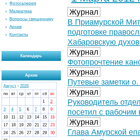
Фотогалерея
Журнал
Медиатека
Вопросы священнику
В Приамурской Мит
Архив
подготовке правос
Контакты
Хабаровскую духо
Журнал
Календарь
Фотопрочтение кан
Журнал
Архив
Путевые заметки о. 
Август
-
2026
Журнал
пн
вт
ср
чт
пт
сб
вс
Руководитель отде
1
2
3
4
5
6
7
8
9
посетил с рабочим 
10
11
12
13
14
15
16
Журнал
17
18
19
20
21
22
23
Глава Амурской еп
24
25
26
27
28
29
30