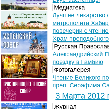
Медиатека
Лучшее лекарство о
митрополита Хабар
повечерии с чтение
Храм преподобного
Русская Православ
Александрийский П
поездку в Гамбию
Фотогалерея
Чтение Великого по
преп. Серафима Сар
3 Марта 2012 г
Журнал