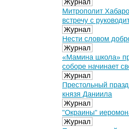
Журнал
Митрополит Хабаро
встречу с руковод
Журнал
Нести словом добро
Журнал
«Мамина школа» п
соборе начинает св
Журнал
Престольный праздн
князя Даниила
Журнал
"Окраины" иеромон
Журнал