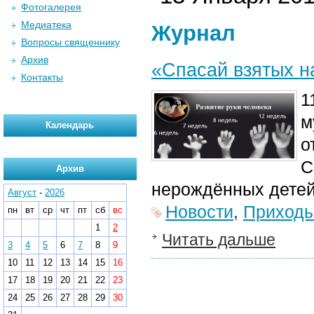
Фотогалерея
Медиатека
Журнал
Вопросы священнику
Архив
«Спасай взятых н
Контакты
1
м
Календарь
о
С
Архив
нерождённых детей
Август
-
2026
Новости
,
Приход
пн
вт
ср
чт
пт
сб
вс
1
2
Читать дальше
3
4
5
6
7
8
9
10
11
12
13
14
15
16
17
18
19
20
21
22
23
24
25
26
27
28
29
30