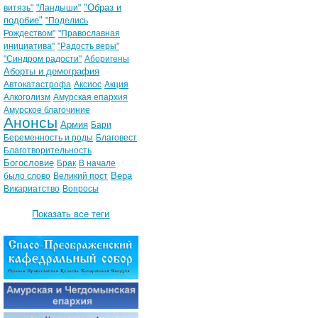
"Образ и
витязь"
"Ландыши"
подобие"
"Поделись
Рождеством"
"Православная
инициатива"
"Радость веры"
"Синдром радости"
Аборигены
Аборты и демография
Автокатастрофа
Аксиос
Акция
Алкоголизм
Амурская епархия
Амурское благочиние
Анонсы
Армия
Бари
Беременность и роды
Благовест
Благотворительность
Богословие
Брак
В начале
Вера
было слово
Великий пост
Викариатство
Вопросы
Показать все теги