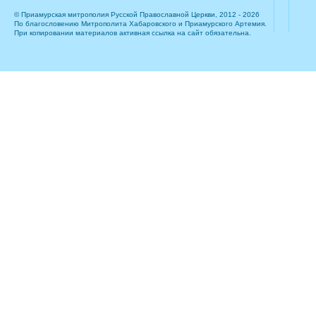
© Приамурская митрополия Русской Православной Церкви, 2012 - 2026
По благословению Митрополита Хабаровского и Приамурского Артемия.
При копировании материалов активная ссылка на сайт обязательна.