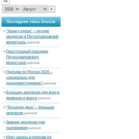
31
>
Последние темы блогов
“Храм у озера” – летние
экскурсии в Петропавловский
монастырь
palomnik
Престольный праздник
Петропавловского
монастыря
palomnik
Поездки по России 2026 –
специально для
дальневосточников !
palomnik
Большие экскурсии для всех в
феврале и марте
palomnik
“Татьянин день” – большая
экскурсия
palomnik
Зимние экскурсии для
паломников
palomnik
Идет запись в поездки по