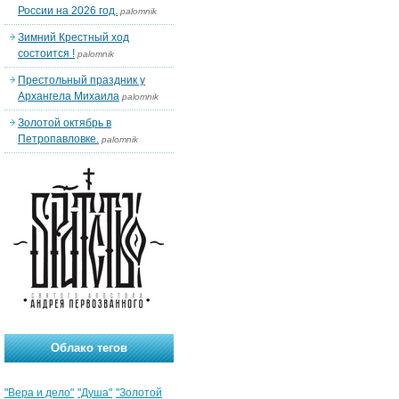
России на 2026 год.
palomnik
Зимний Крестный ход
состоится !
palomnik
Престольный праздник у
Архангела Михаила
palomnik
Золотой октябрь в
Петропавловке.
palomnik
Облако тегов
"Вера и дело"
"Душа"
"Золотой