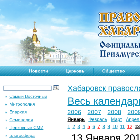
Новости
Церковь
Общество
Хабаровск правосл
Самый Восточный
Весь календар
Митрополия
2006
2007
2008
200
Епархия
Январь
Февраль
Март
Апрел
Семинария
1
2
3
4
5
6
7
8
9
10
11
12
13
Церковные СМИ
13 Января 2014
Блогосфера