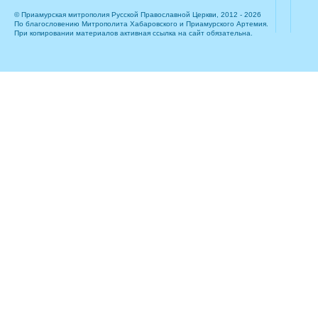
© Приамурская митрополия Русской Православной Церкви, 2012 - 2026
По благословению Митрополита Хабаровского и Приамурского Артемия.
При копировании материалов активная ссылка на сайт обязательна.