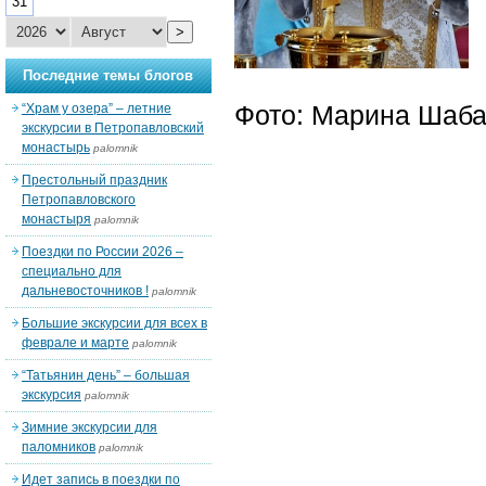
31
>
Последние темы блогов
Фото: Марина Шаб
“Храм у озера” – летние
экскурсии в Петропавловский
монастырь
palomnik
Престольный праздник
Петропавловского
монастыря
palomnik
Поездки по России 2026 –
специально для
дальневосточников !
palomnik
Большие экскурсии для всех в
феврале и марте
palomnik
“Татьянин день” – большая
экскурсия
palomnik
Зимние экскурсии для
паломников
palomnik
Идет запись в поездки по