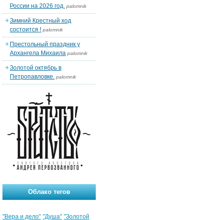
России на 2026 год.
palomnik
Зимний Крестный ход
состоится !
palomnik
Престольный праздник у
Архангела Михаила
palomnik
Золотой октябрь в
Петропавловке.
palomnik
Облако тегов
"Вера и дело"
"Душа"
"Золотой