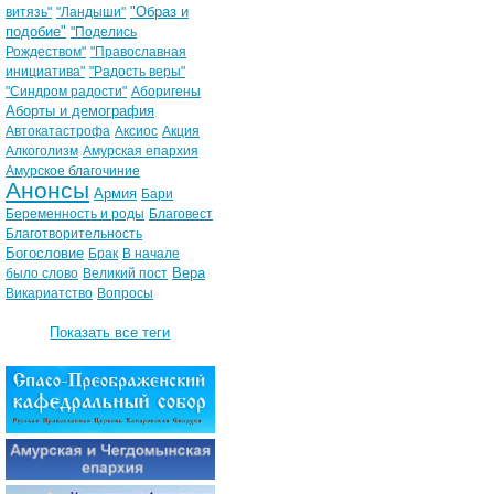
"Образ и
витязь"
"Ландыши"
подобие"
"Поделись
Рождеством"
"Православная
инициатива"
"Радость веры"
"Синдром радости"
Аборигены
Аборты и демография
Автокатастрофа
Аксиос
Акция
Алкоголизм
Амурская епархия
Амурское благочиние
Анонсы
Армия
Бари
Беременность и роды
Благовест
Благотворительность
Богословие
Брак
В начале
Вера
было слово
Великий пост
Викариатство
Вопросы
Показать все теги