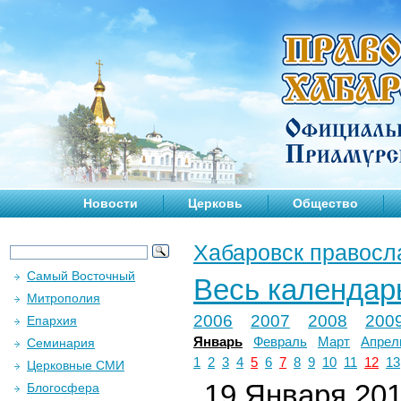
Новости
Церковь
Общество
Хабаровск правосл
Самый Восточный
Весь календар
Митрополия
2006
2007
2008
200
Епархия
Январь
Февраль
Март
Апрел
Семинария
1
2
3
4
5
6
7
8
9
10
11
12
13
Церковные СМИ
19 Января 2014
Блогосфера