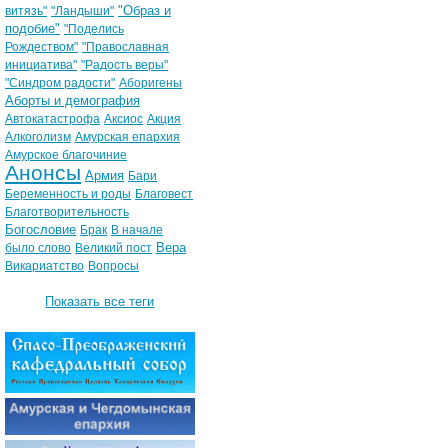
"Образ и
витязь"
"Ландыши"
подобие"
"Поделись
Рождеством"
"Православная
инициатива"
"Радость веры"
"Синдром радости"
Аборигены
Аборты и демография
Автокатастрофа
Аксиос
Акция
Алкоголизм
Амурская епархия
Амурское благочиние
Анонсы
Армия
Бари
Беременность и роды
Благовест
Благотворительность
Богословие
Брак
В начале
Вера
было слово
Великий пост
Викариатство
Вопросы
Показать все теги