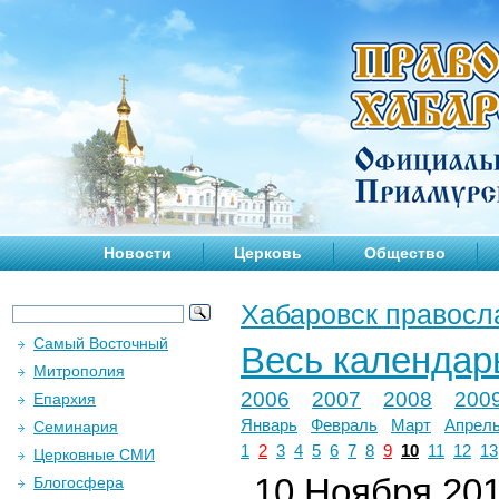
Новости
Церковь
Общество
Хабаровск правосл
Самый Восточный
Весь календар
Митрополия
2006
2007
2008
200
Епархия
Январь
Февраль
Март
Апрел
Семинария
1
2
3
4
5
6
7
8
9
10
11
12
13
Церковные СМИ
10 Ноября 2014
Блогосфера