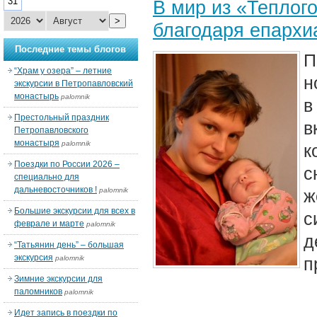
31
В мир из «Теплог
>
благодаря епархи
Последние темы блогов
П
“Храм у озера” – летние
н
экскурсии в Петропавловский
монастырь
palomnik
в
Престольный праздник
в
Петропавловского
монастыря
palomnik
к
Поездки по России 2026 –
с
специально для
дальневосточников !
palomnik
ж
Большие экскурсии для всех в
с
феврале и марте
palomnik
д
“Татьянин день” – большая
экскурсия
palomnik
п
Зимние экскурсии для
паломников
palomnik
Идет запись в поездки по