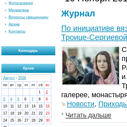
Фотогалерея
Медиатека
Журнал
Вопросы священнику
Архив
По инициативе вя
Контакты
Троице-Сергиевой
С
Календарь
п
Р
Архив
и
Август
-
2026
Т
пн
вт
ср
чт
пт
сб
вс
1
2
галерее, монастыря
3
4
5
6
7
8
9
Новости
,
Приход
10
11
12
13
14
15
16
17
18
19
20
21
22
23
Читать дальше
24
25
26
27
28
29
30