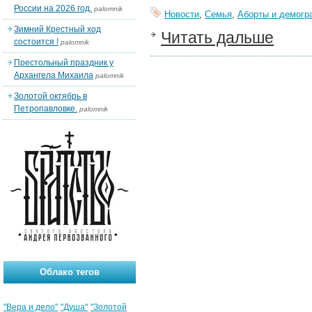
России на 2026 год.
palomnik
Новости
,
Семья
,
Аборты и демогр
Зимний Крестный ход
Читать дальше
состоится !
palomnik
Престольный праздник у
Архангела Михаила
palomnik
Золотой октябрь в
Петропавловке.
palomnik
Облако тегов
"Вера и дело"
"Душа"
"Золотой