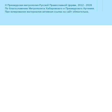
© Приамурская митрополия Русской Православной Церкви, 2012 - 2026
По благословению Митрополита Хабаровского и Приамурского Артемия.
При копировании материалов активная ссылка на сайт обязательна.