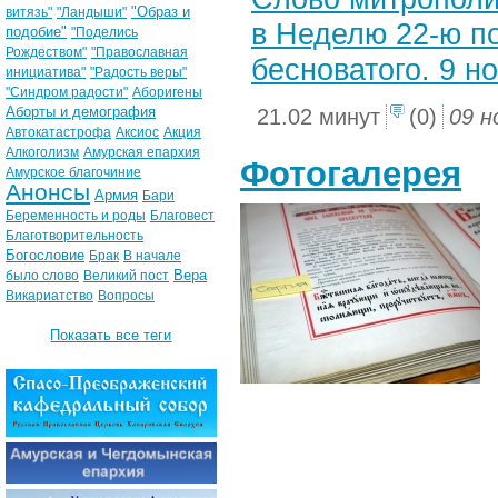
"Образ и
витязь"
"Ландыши"
в Неделю 22-ю п
подобие"
"Поделись
Рождеством"
"Православная
бесноватого. 9 но
инициатива"
"Радость веры"
"Синдром радости"
Аборигены
Аборты и демография
21.02 минут
(0)
09 н
Автокатастрофа
Аксиос
Акция
Алкоголизм
Амурская епархия
Фотогалерея
Амурское благочиние
Анонсы
Армия
Бари
Беременность и роды
Благовест
Благотворительность
Богословие
Брак
В начале
Вера
было слово
Великий пост
Викариатство
Вопросы
Показать все теги