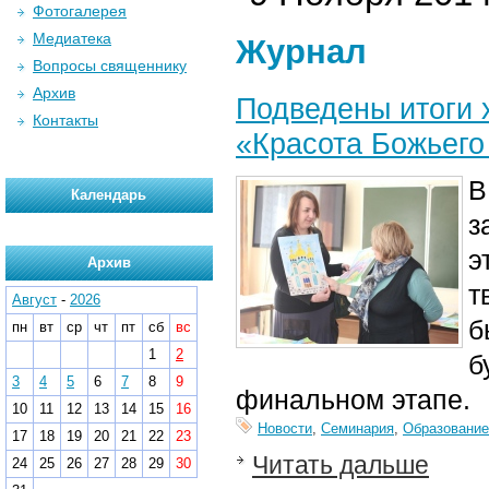
Фотогалерея
Медиатека
Журнал
Вопросы священнику
Архив
Подведены итоги 
Контакты
«Красота Божьего
В
Календарь
з
э
Архив
т
Август
-
2026
б
пн
вт
ср
чт
пт
сб
вс
1
2
б
3
4
5
6
7
8
9
финальном этапе.
10
11
12
13
14
15
16
Новости
,
Семинария
,
Образование
17
18
19
20
21
22
23
Читать дальше
24
25
26
27
28
29
30