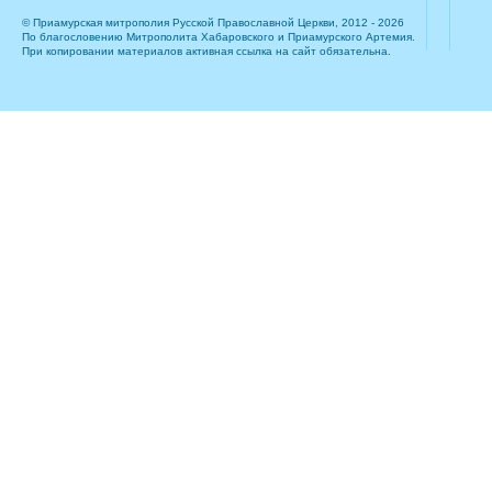
© Приамурская митрополия Русской Православной Церкви, 2012 - 2026
По благословению Митрополита Хабаровского и Приамурского Артемия.
При копировании материалов активная ссылка на сайт обязательна.