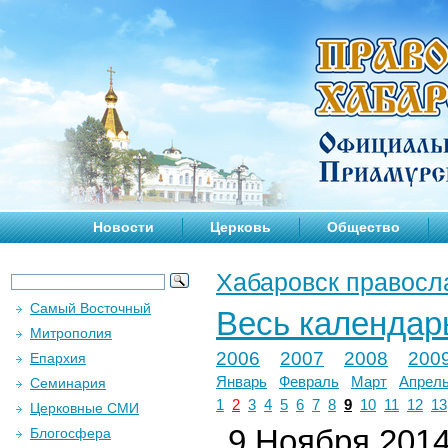
Новости
Церковь
Общество
Хабаровск правосл
Самый Восточный
Весь календар
Митрополия
2006
2007
2008
200
Епархия
Январь
Февраль
Март
Апрел
Семинария
1
2
3
4
5
6
7
8
9
10
11
12
13
Церковные СМИ
9 Ноября 2014 
Блогосфера