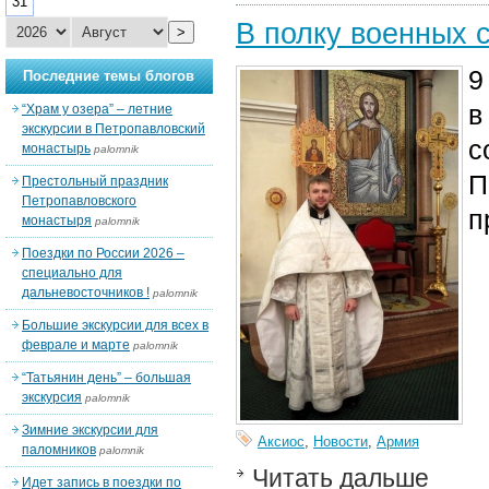
31
В полку военных 
>
9
Последние темы блогов
в
“Храм у озера” – летние
экскурсии в Петропавловский
с
монастырь
palomnik
П
Престольный праздник
Петропавловского
п
монастыря
palomnik
Поездки по России 2026 –
специально для
дальневосточников !
palomnik
Большие экскурсии для всех в
феврале и марте
palomnik
“Татьянин день” – большая
экскурсия
palomnik
Зимние экскурсии для
Аксиос
,
Новости
,
Армия
паломников
palomnik
Читать дальше
Идет запись в поездки по