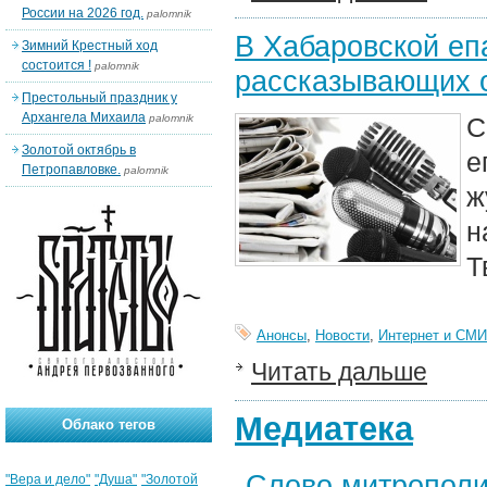
России на 2026 год.
palomnik
В Хабаровской еп
Зимний Крестный ход
состоится !
palomnik
рассказывающих 
Престольный праздник у
Архангела Михаила
palomnik
С
Золотой октябрь в
е
Петропавловке.
palomnik
ж
н
Т
Анонсы
,
Новости
,
Интернет и СМИ
Читать дальше
Медиатека
Облако тегов
Слово митрополи
"Вера и дело"
"Душа"
"Золотой