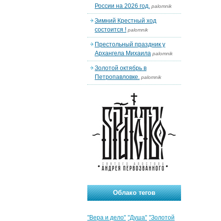
России на 2026 год.
palomnik
Зимний Крестный ход
состоится !
palomnik
Престольный праздник у
Архангела Михаила
palomnik
Золотой октябрь в
Петропавловке.
palomnik
Облако тегов
"Вера и дело"
"Душа"
"Золотой