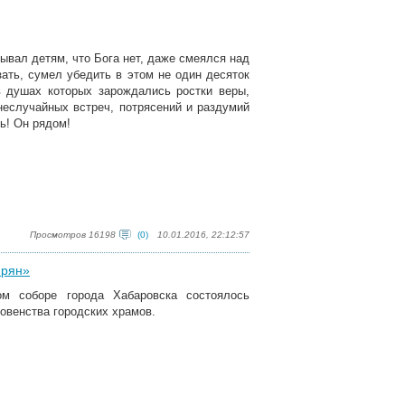
ывал детям, что Бога нет, даже смеялся над
ать, сумел убедить в этом не один десяток
 душах которых зарождались ростки веры,
неслучайных встреч, потрясений и раздумий
ь! Он рядом!
Просмотров 16198
(0)
10.01.2016, 22:12:57
ирян»
ом соборе города Хабаровска состоялось
овенства городских храмов.