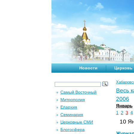
Новости
Церковь
Хабаровс
Весь 
Самый Восточный
2006
Митрополия
Январь
Епархия
1
2
3
4
Семинария
10 Ян
Церковные СМИ
Блогосфера
Журна