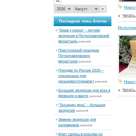
31
Новос
>
Читать
Последние темы блогов
Интеллек
“Храм у озера” – летние
экскурсии в Петропавловский
монастырь
palomnik
Престольный праздник
Петропавловского
монастыря
palomnik
Поездки по России 2026 –
специально для
дальневосточников !
Новос
palomnik
Читать
Большие экскурсии для всех в
феврале и марте
palomnik
“Татьянин день” – большая
экскурсия
palomnik
Зимние экскурсии для
паломников
palomnik
Идет запись в поездки по