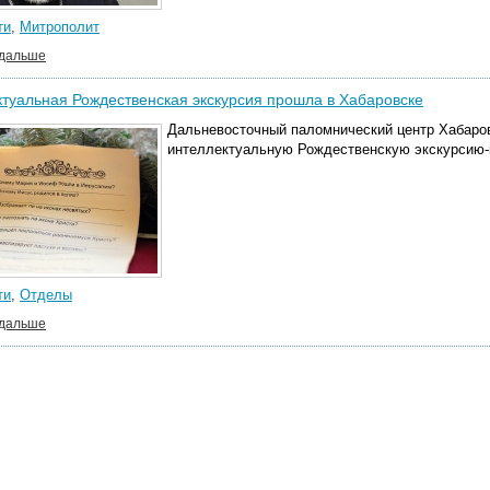
ти
,
Митрополит
 дальше
туальная Рождественская экскурсия прошла в Хабаровске
Дальневосточный паломнический центр Хабаров
интеллектуальную Рождественскую экскурсию-
ти
,
Отделы
 дальше