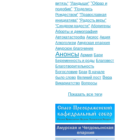
"Образ и
витязь"
"Ландыши"
подобие"
"Поделись
Рождеством"
"Православная
инициатива"
"Радость веры"
"Синдром радости"
Аборигены
Аборты и демография
Автокатастрофа
Аксиос
Акция
Алкоголизм
Амурская епархия
Амурское благочиние
Анонсы
Армия
Бари
Беременность и роды
Благовест
Благотворительность
Богословие
Брак
В начале
Вера
было слово
Великий пост
Викариатство
Вопросы
Показать все теги