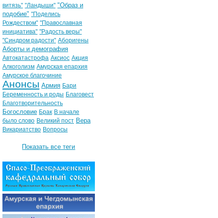
"Образ и
витязь"
"Ландыши"
подобие"
"Поделись
Рождеством"
"Православная
инициатива"
"Радость веры"
"Синдром радости"
Аборигены
Аборты и демография
Автокатастрофа
Аксиос
Акция
Алкоголизм
Амурская епархия
Амурское благочиние
Анонсы
Армия
Бари
Беременность и роды
Благовест
Благотворительность
Богословие
Брак
В начале
Вера
было слово
Великий пост
Викариатство
Вопросы
Показать все теги