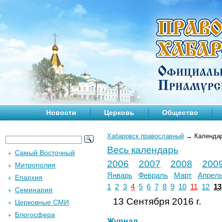
Новости
Церковь
Общество
Хабаровск православный
→
Календа
Весь календарь
Самый Восточный
2006
2007
2008
200
Митрополия
Январь
Февраль
Март
Апрел
Епархия
1
2
3
4
5
6
7
8
9
10
11
12
13
Семинария
13 Сентября 2016 г.
Церковные СМИ
Блогосфера
Журнал