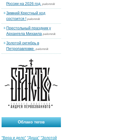
России на 2026 год.
palomnik
Зимний Крестный ход
состоится !
palomnik
Престольный праздник у
Архангела Михаила
palomnik
Золотой октябрь в
Петропавловке.
palomnik
Облако тегов
"Вера и дело"
"Душа"
"Золотой