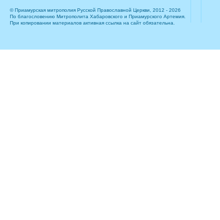
© Приамурская митрополия Русской Православной Церкви, 2012 - 2026
По благословению Митрополита Хабаровского и Приамурского Артемия.
При копировании материалов активная ссылка на сайт обязательна.