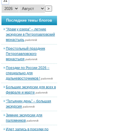
31
>
Последние темы блогов
“Храм у озера” – летние
экскурсии в Петропавловский
монастырь
palomnik
Престольный праздник
Петропавловского
монастыря
palomnik
Поездки по России 2026 –
специально для
дальневосточников !
palomnik
Большие экскурсии для всех в
феврале и марте
palomnik
“Татьянин день” – большая
экскурсия
palomnik
Зимние экскурсии для
паломников
palomnik
Идет запись в поездки по