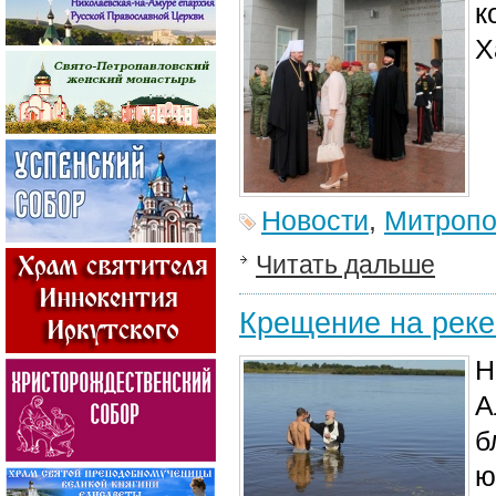
к
Х
Новости
,
Митропо
Читать дальше
Крещение на реке
Н
А
б
ю