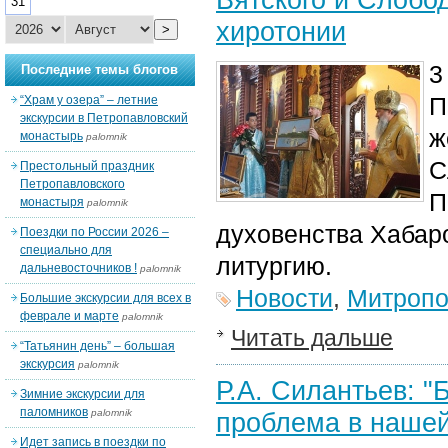
31
хиротонии
>
3
Последние темы блогов
П
“Храм у озера” – летние
экскурсии в Петропавловский
ж
монастырь
palomnik
С
Престольный праздник
Петропавловского
П
монастыря
palomnik
духовенства Хабар
Поездки по России 2026 –
специально для
литургию.
дальневосточников !
palomnik
Новости
,
Митропо
Большие экскурсии для всех в
феврале и марте
palomnik
Читать дальше
“Татьянин день” – большая
экскурсия
palomnik
Р.А. Силантьев: "
Зимние экскурсии для
паломников
palomnik
проблема в нашей
Идет запись в поездки по