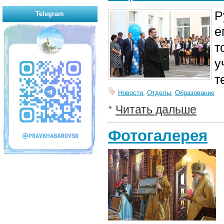
Р
Telegram
е
т
у
т
Новости
,
Отделы
,
Образование
Читать дальше
Фотогалерея