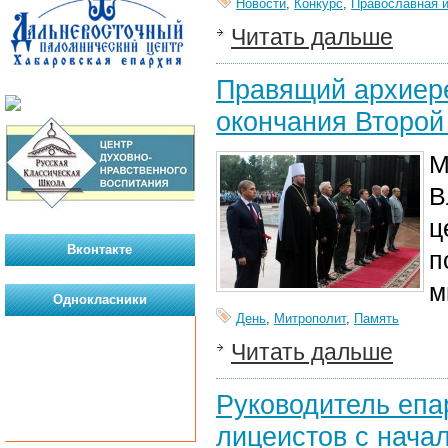
Новости
,
Конкурс
,
Православная 
Читать дальше
Правящий архиере
окончания Второй
М
В
ц
Вконтакте
п
м
Однокласники
День
,
Митрополит
,
Память
Читать дальше
Руководитель епа
лицеистов с нача