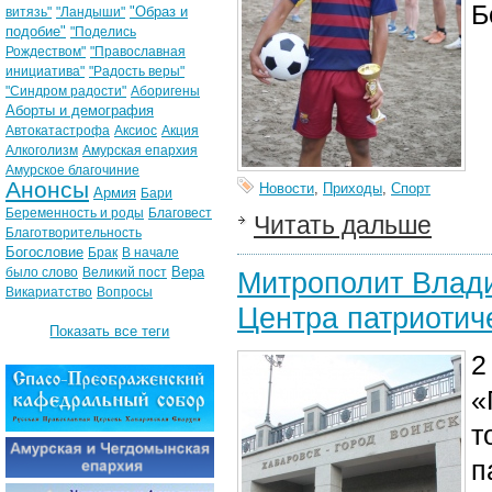
Б
"Образ и
витязь"
"Ландыши"
подобие"
"Поделись
Рождеством"
"Православная
инициатива"
"Радость веры"
"Синдром радости"
Аборигены
Аборты и демография
Автокатастрофа
Аксиос
Акция
Алкоголизм
Амурская епархия
Амурское благочиние
Анонсы
Новости
,
Приходы
,
Спорт
Армия
Бари
Беременность и роды
Благовест
Читать дальше
Благотворительность
Богословие
Брак
В начале
Вера
было слово
Великий пост
Митрополит Влади
Викариатство
Вопросы
Центра патриотич
Показать все теги
2
«
т
п