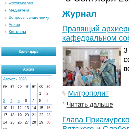
Фотогалерея
Медиатека
Журнал
Вопросы священнику
Архив
Правящий архиер
Контакты
кафедральном со
3
Календарь
с
в
Архив
Август
-
2026
пн
вт
ср
чт
пт
сб
вс
Митрополит
1
2
3
4
5
6
7
8
9
Читать дальше
10
11
12
13
14
15
16
17
18
19
20
21
22
23
Глава Приамурско
24
25
26
27
28
29
30
Вятского и Слобо