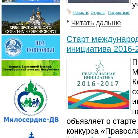
у
Новости
,
Отделы
,
Патриотизм
Читать дальше
Старт международ
инициатива 2016-
П
М
К
с
и
п
объявляет о старте
конкурса «Правосл