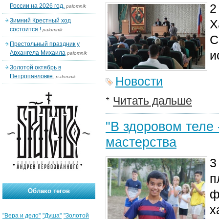
2
России на 2026 год.
palomnik
Зимний Крестный ход
Х
состоится !
palomnik
С
Престольный праздник у
и
Архангела Михаила
palomnik
Золотой октябрь в
Петропавловке.
palomnik
Новости
Читать дальше
"В здоровом теле 
мастерства
3
п
Облако тегов
ф
х
"Вера и дело"
"Душа"
"Золотой