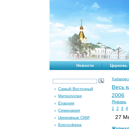
Новости
Церковь
Хабаровс
Весь 
Самый Восточный
2006
Митрополия
Январь
Епархия
1
2
3
4
Семинария
27 Ма
Церковные СМИ
Блогосфера
Журна