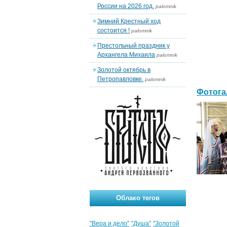
России на 2026 год.
palomnik
Зимний Крестный ход
состоится !
palomnik
Престольный праздник у
Архангела Михаила
palomnik
Золотой октябрь в
Петропавловке.
palomnik
Фотога
Облако тегов
"Вера и дело"
"Душа"
"Золотой