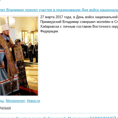
ит Владимир принял участие в праздновании Дня войск националь
27 марта 2017 года, в День войск национально
Приамурский Владимир совершил молебен в С
Хабаровска с личным составом Восточного окру
Федерации.
ды
,
Митрополит
,
Новости
 дальше