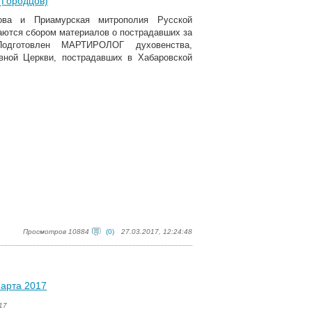
(Городцов)
ова и Приамурская митрополия Русской
аются сбором материалов о пострадавших за
одготовлен МАРТИРОЛОГ духовенства,
ной Церкви, пострадавших в Хабаровской
Просмотров 10884
(0)
27.03.2017, 12:24:48
марта 2017
17