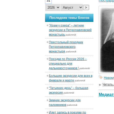
Пострад
31
>
Последние темы блогов
“Храм у озера” – летние
экскурсии в Петропавловский
монастырь
palomnik
Престольный праздник
Петропавловского
монастыря
palomnik
Поездки по России 2026 –
специально для
дальневосточников !
palomnik
Большие экскурсии для всех в
Новом
феврале и марте
palomnik
Читать
“Татьянин день” – большая
экскурсия
palomnik
Медиат
Зимние экскурсии для
паломников
palomnik
Идет запись в поездки по