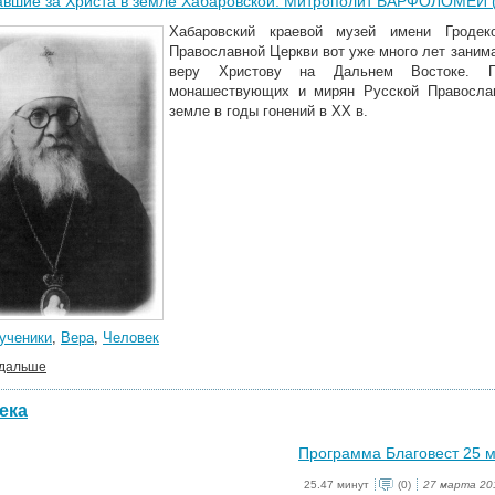
авшие за Христа в земле Хабаровской. Митрополит ВАРФОЛОМЕЙ 
Хабаровский краевой музей имени Гродек
Православной Церкви вот уже много лет заним
веру Христову на Дальнем Востоке. П
монашествующих и мирян Русской Православ
земле в годы гонений в ХХ в.
ученики
,
Вера
,
Человек
 дальше
ека
Программа Благовест 25 
25.47 минут
(0)
27 марта 20