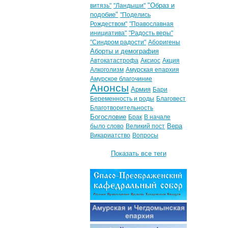
"Образ и
витязь"
"Ландыши"
подобие"
"Поделись
Рождеством"
"Православная
инициатива"
"Радость веры"
"Синдром радости"
Аборигены
Аборты и демография
Автокатастрофа
Аксиос
Акция
Алкоголизм
Амурская епархия
Амурское благочиние
Анонсы
Армия
Бари
Беременность и роды
Благовест
Благотворительность
Богословие
Брак
В начале
Вера
было слово
Великий пост
Викариатство
Вопросы
Показать все теги