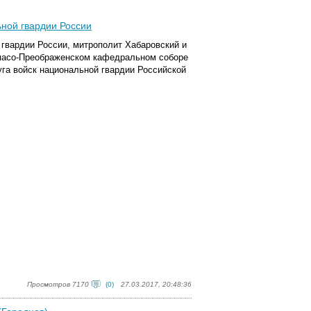
ной гвардии России
й гвардии России, митрополит Хабаровский и
пасо-Преображенском кафедральном соборе
га войск национальной гвардии Российской
Просмотров 7170
(0)
27.03.2017, 20:48:36