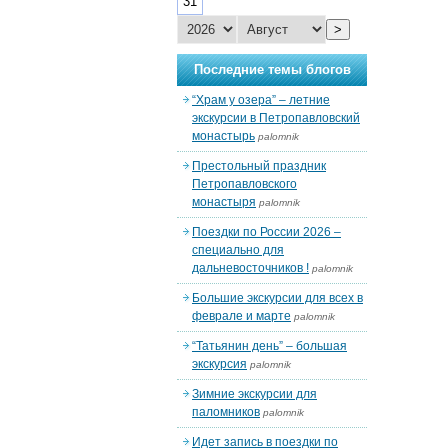
31
>
Последние темы блогов
“Храм у озера” – летние
экскурсии в Петропавловский
монастырь
palomnik
Престольный праздник
Петропавловского
монастыря
palomnik
Поездки по России 2026 –
специально для
дальневосточников !
palomnik
Большие экскурсии для всех в
феврале и марте
palomnik
“Татьянин день” – большая
экскурсия
palomnik
Зимние экскурсии для
паломников
palomnik
Идет запись в поездки по