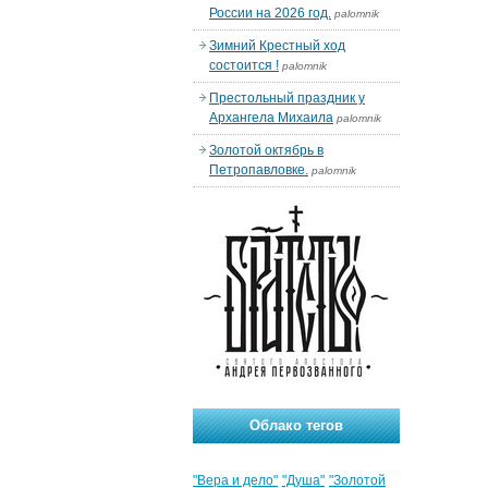
России на 2026 год.
palomnik
Зимний Крестный ход
состоится !
palomnik
Престольный праздник у
Архангела Михаила
palomnik
Золотой октябрь в
Петропавловке.
palomnik
Облако тегов
"Вера и дело"
"Душа"
"Золотой