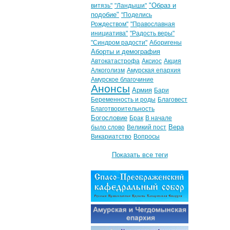
"Образ и
витязь"
"Ландыши"
подобие"
"Поделись
Рождеством"
"Православная
инициатива"
"Радость веры"
"Синдром радости"
Аборигены
Аборты и демография
Автокатастрофа
Аксиос
Акция
Алкоголизм
Амурская епархия
Амурское благочиние
Анонсы
Армия
Бари
Беременность и роды
Благовест
Благотворительность
Богословие
Брак
В начале
Вера
было слово
Великий пост
Викариатство
Вопросы
Показать все теги