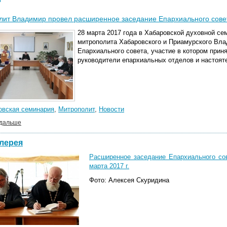
лит Владимир провел расширенное заседание Епархиального сове
28 марта 2017 года в Хабаровской духовной с
митрополита Хабаровского и Приамурского Вл
Епархиального совета, участие в котором прин
руководители епархиальных отделов и настоят
овская семинария
,
Митрополит
,
Новости
 дальше
лерея
Расширенное заседание Епархиального со
марта 2017 г.
Фото: Алексея Скуридина