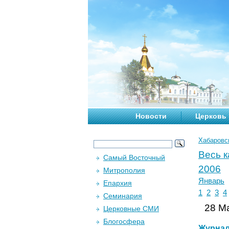
Новости
Церковь
Хабаровс
Весь 
Самый Восточный
2006
Митрополия
Январь
Епархия
1
2
3
4
Семинария
28 Ма
Церковные СМИ
Блогосфера
Журна