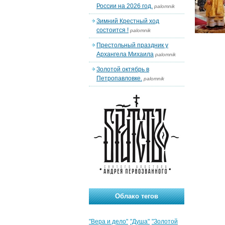
России на 2026 год.
palomnik
Зимний Крестный ход
состоится !
palomnik
Престольный праздник у
Архангела Михаила
palomnik
Золотой октябрь в
Петропавловке.
palomnik
Облако тегов
"Вера и дело"
"Душа"
"Золотой