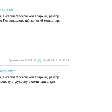
онастырь
, викарий Московской епархии, ректор
о-Петропавловский женский монастырь.
Просмотров 11726
(0)
06.07.2017, 18:50:28
наристами
, викарий Московской епархии, ректор
аровскую духовную семинарию, где