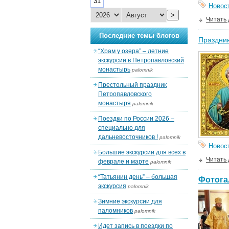
31
Новос
>
Читать
Последние темы блогов
Праздник
“Храм у озера” – летние
экскурсии в Петропавловский
монастырь
palomnik
Престольный праздник
Петропавловского
монастыря
palomnik
Поездки по России 2026 –
специально для
дальневосточников !
palomnik
Новос
Большие экскурсии для всех в
Читать
феврале и марте
palomnik
“Татьянин день” – большая
Фотога
экскурсия
palomnik
Зимние экскурсии для
паломников
palomnik
Идет запись в поездки по