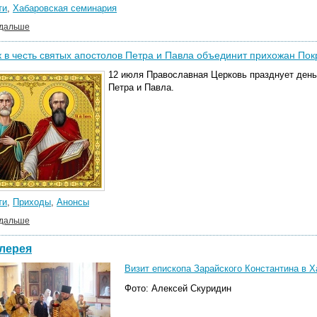
ти
,
Хабаровская семинария
 дальше
 в честь святых апостолов Петра и Павла объединит прихожан Пок
12 июля Православная Церковь празднует день
Петра и Павла.
ти
,
Приходы
,
Анонсы
 дальше
лерея
Визит епископа Зарайского Константина в Х
Фото: Алексей Скуридин