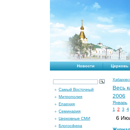
Новости
Церковь
Хабаровс
Весь 
Самый Восточный
2006
Митрополия
Январь
Епархия
1
2
3
4
Семинария
6 Июл
Церковные СМИ
Блогосфера
Журна