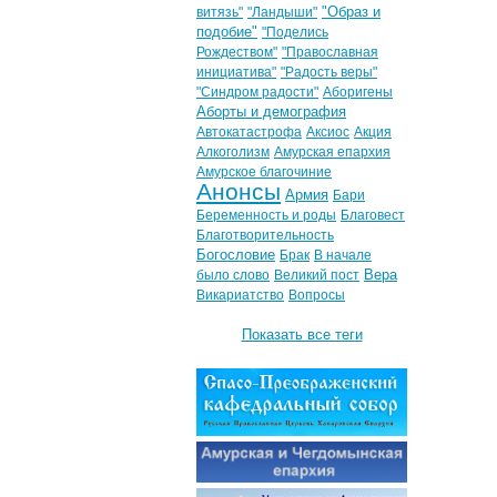
"Образ и
витязь"
"Ландыши"
подобие"
"Поделись
Рождеством"
"Православная
инициатива"
"Радость веры"
"Синдром радости"
Аборигены
Аборты и демография
Автокатастрофа
Аксиос
Акция
Алкоголизм
Амурская епархия
Амурское благочиние
Анонсы
Армия
Бари
Беременность и роды
Благовест
Благотворительность
Богословие
Брак
В начале
Вера
было слово
Великий пост
Викариатство
Вопросы
Показать все теги