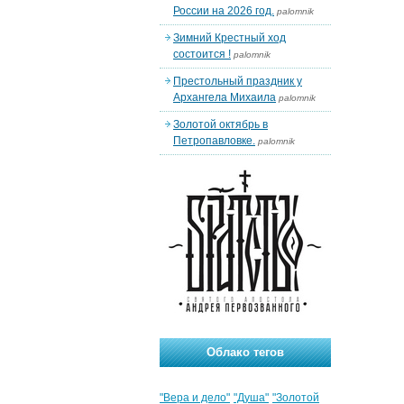
России на 2026 год.
palomnik
Зимний Крестный ход
состоится !
palomnik
Престольный праздник у
Архангела Михаила
palomnik
Золотой октябрь в
Петропавловке.
palomnik
Облако тегов
"Вера и дело"
"Душа"
"Золотой