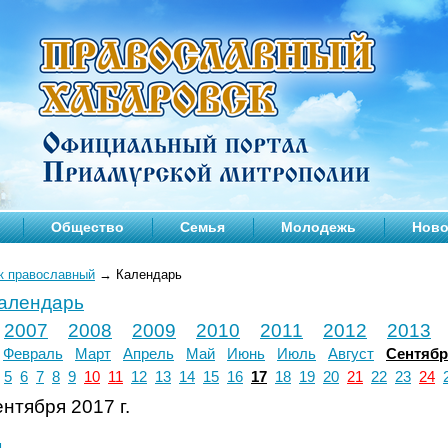
Общество
Семья
Молодежь
Ново
к православный
→
Календарь
календарь
2007
2008
2009
2010
2011
2012
2013
Февраль
Март
Апрель
Май
Июнь
Июль
Август
Сентяб
5
6
7
8
9
10
11
12
13
14
15
16
17
18
19
20
21
22
23
24
нтября 2017 г.
л