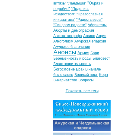
"Образ и
витязь"
"Ландыши"
подобие"
"Поделись
Рождеством"
"Православная
инициатива"
"Радость веры"
"Синдром радости"
Аборигены
Аборты и демография
Автокатастрофа
Аксиос
Акция
Алкоголизм
Амурская епархия
Амурское благочиние
Анонсы
Армия
Бари
Беременность и роды
Благовест
Благотворительность
Богословие
Брак
В начале
Вера
было слово
Великий пост
Викариатство
Вопросы
Показать все теги