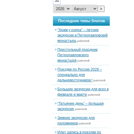
31
>
Последние темы блогов
“Храм у озера” – летние
экскурсии в Петропавловский
монастырь
palomnik
Престольный праздник
Петропавловского
монастыря
palomnik
Поездки по России 2026 –
специально для
дальневосточников !
palomnik
Большие экскурсии для всех в
феврале и марте
palomnik
“Татьянин день” – большая
экскурсия
palomnik
Зимние экскурсии для
паломников
palomnik
Идет запись в поездки по