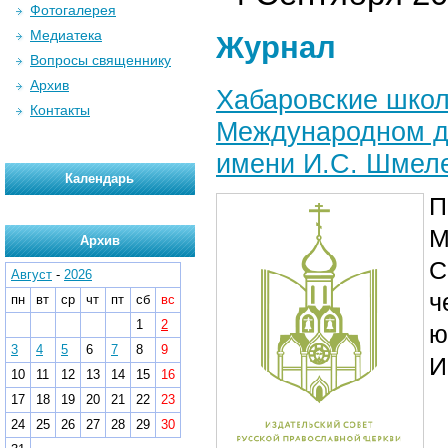
Фотогалерея
Медиатека
Журнал
Вопросы священнику
Архив
Хабаровские школ
Контакты
Международном д
имени И.С. Шмеле
Календарь
П
М
Архив
С
Август
-
2026
ч
пн
вт
ср
чт
пт
сб
вс
1
2
ю
3
4
5
6
7
8
9
И
10
11
12
13
14
15
16
17
18
19
20
21
22
23
24
25
26
27
28
29
30