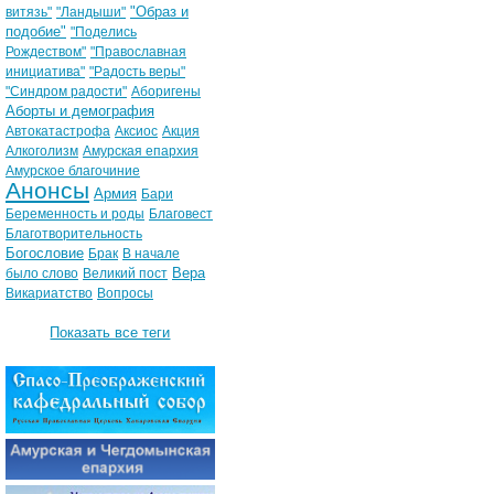
"Образ и
витязь"
"Ландыши"
подобие"
"Поделись
Рождеством"
"Православная
инициатива"
"Радость веры"
"Синдром радости"
Аборигены
Аборты и демография
Автокатастрофа
Аксиос
Акция
Алкоголизм
Амурская епархия
Амурское благочиние
Анонсы
Армия
Бари
Беременность и роды
Благовест
Благотворительность
Богословие
Брак
В начале
Вера
было слово
Великий пост
Викариатство
Вопросы
Показать все теги