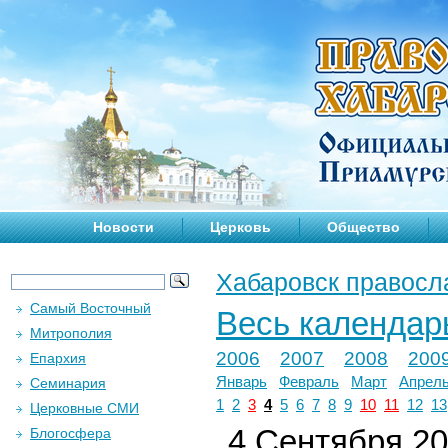
Новости
Церковь
Общество
Хабаровск правосл
Самый Восточный
Весь календар
Митрополия
2006
2007
2008
200
Епархия
Январь
Февраль
Март
Апрел
Семинария
1
2
3
4
5
6
7
8
9
10
11
12
13
Церковные СМИ
4 Сентября 201
Блогосфера