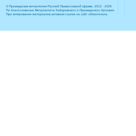
© Приамурская митрополия Русской Православной Церкви, 2012 - 2026
По благословению Митрополита Хабаровского и Приамурского Артемия.
При копировании материалов активная ссылка на сайт обязательна.