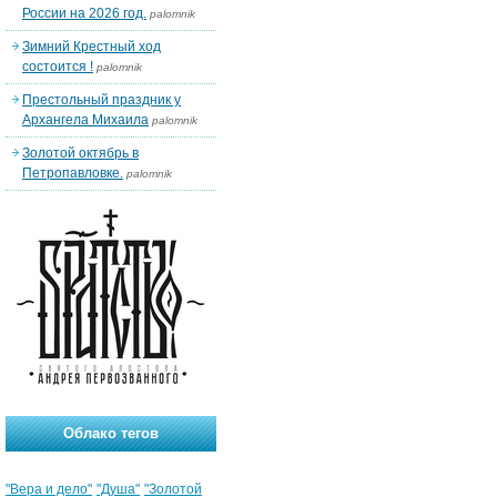
России на 2026 год.
palomnik
Зимний Крестный ход
состоится !
palomnik
Престольный праздник у
Архангела Михаила
palomnik
Золотой октябрь в
Петропавловке.
palomnik
Облако тегов
"Вера и дело"
"Душа"
"Золотой