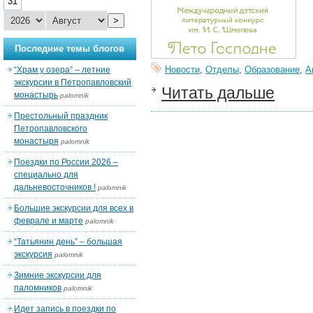
31
>
Последние темы блогов
Новости
,
Отделы
,
Образование
,
А
“Храм у озера” – летние
экскурсии в Петропавловский
Читать дальше
монастырь
palomnik
Престольный праздник
Петропавловского
монастыря
palomnik
Поездки по России 2026 –
специально для
дальневосточников !
palomnik
Большие экскурсии для всех в
феврале и марте
palomnik
“Татьянин день” – большая
экскурсия
palomnik
Зимние экскурсии для
паломников
palomnik
Идет запись в поездки по