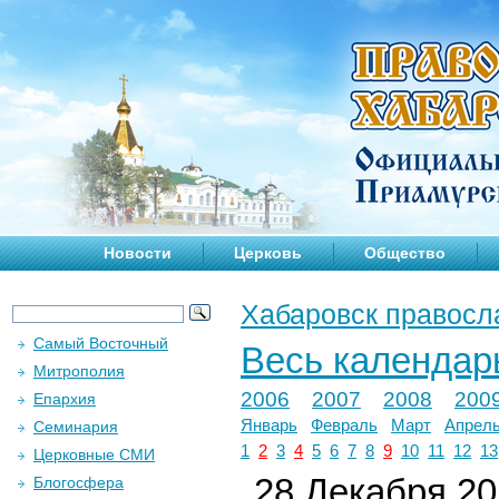
Новости
Церковь
Общество
Хабаровск правосл
Самый Восточный
Весь календар
Митрополия
2006
2007
2008
200
Епархия
Январь
Февраль
Март
Апрел
Семинария
1
2
3
4
5
6
7
8
9
10
11
12
13
Церковные СМИ
28 Декабря 201
Блогосфера