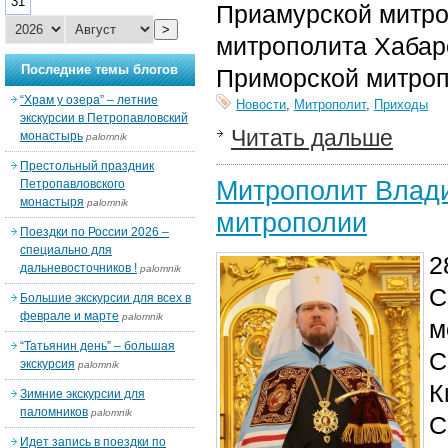
31
Приамурской митро
>
митрополита Хабар
Последние темы блогов
Приморской митроп
“Храм у озера” – летние
Новости
,
Митрополит
,
Приходы
экскурсии в Петропавловский
Читать дальше
монастырь
palomnik
Престольный праздник
Митрополит Влади
Петропавловского
монастыря
palomnik
митрополии
Поездки по России 2026 –
специально для
2
дальневосточников !
palomnik
С
Большие экскурсии для всех в
феврале и марте
palomnik
м
“Татьянин день” – большая
С
экскурсия
palomnik
К
Зимние экскурсии для
паломников
palomnik
С
Идет запись в поездки по