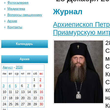
Фотогалерея
Медиатека
Журнал
Вопросы священнику
Архив
Архиепископ Петр
Контакты
Приамурскую мит
2
Календарь
С
м
Архив
С
Август
-
2026
К
пн
вт
ср
чт
пт
сб
вс
1
2
С
3
4
5
6
7
8
9
к
10
11
12
13
14
15
16
н
17
18
19
20
21
22
23
К
24
25
26
27
28
29
30