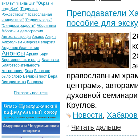
"Образ и
витязь"
"Ландыши"
подобие"
"Поделись
Преподаватели Ха
Рождеством"
"Православная
инициатива"
"Радость веры"
пособие для экск
"Синдром радости"
Аборигены
Аборты и демография
2
Автокатастрофа
Аксиос
Акция
Алкоголизм
Амурская епархия
к
Амурское благочиние
Анонсы
2
Армия
Бари
Беременность и роды
Благовест
э
Благотворительность
Богословие
Брак
В начале
православным храм
Вера
было слово
Великий пост
Викариатство
Вопросы
центрам», авторами
Показать все теги
духовной семинари
Круглов.
Новости
,
Хабаров
Читать дальше