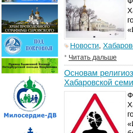
Ф
Х
г
«
Новости
,
Хабаров
Читать дальше
Основам религиоз
Хабаровской сем
Ф
Х
г
«