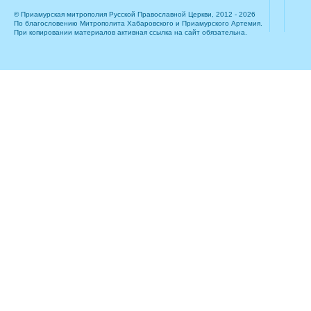
© Приамурская митрополия Русской Православной Церкви, 2012 - 2026
По благословению Митрополита Хабаровского и Приамурского Артемия.
При копировании материалов активная ссылка на сайт обязательна.