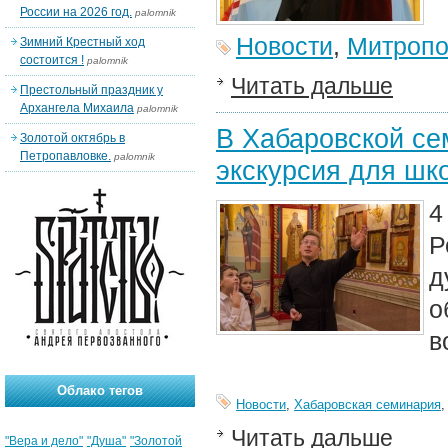
России на 2026 год.
palomnik
Новости
,
Митропо
Зимний Крестный ход
состоится !
palomnik
Читать дальше
Престольный праздник у
Архангела Михаила
palomnik
В Хабаровской се
Золотой октябрь в
Петропавловке.
palomnik
экскурсия для шк
4
Р
д
о
в
Облако тегов
Новости
,
Хабаровская семинария
Читать дальше
"Вера и дело"
"Душа"
"Золотой