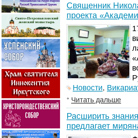
Священник Никола
проекта «Академи
1
в
л
«
в
Р
Новости
,
Викариа
Читать дальше
Расширить знания
предлагает мирян