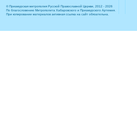
© Приамурская митрополия Русской Православной Церкви, 2012 - 2026
По благословению Митрополита Хабаровского и Приамурского Артемия.
При копировании материалов активная ссылка на сайт обязательна.