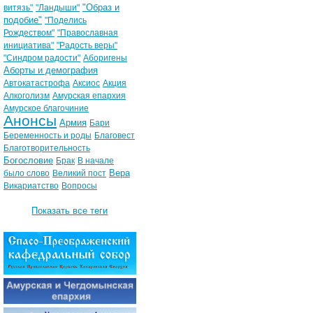
"Образ и
витязь"
"Ландыши"
подобие"
"Поделись
Рождеством"
"Православная
инициатива"
"Радость веры"
"Синдром радости"
Аборигены
Аборты и демография
Автокатастрофа
Аксиос
Акция
Алкоголизм
Амурская епархия
Амурское благочиние
Анонсы
Армия
Бари
Беременность и роды
Благовест
Благотворительность
Богословие
Брак
В начале
Вера
было слово
Великий пост
Викариатство
Вопросы
Показать все теги