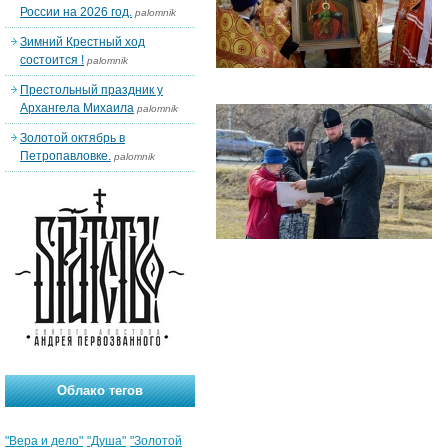
России на 2026 год.
palomnik
Зимний Крестный ход
состоится !
palomnik
Престольный праздник у
Архангела Михаила
palomnik
Золотой октябрь в
Петропавловке.
palomnik
Облако тегов
"Вера и дело"
"Душа"
"Золотой