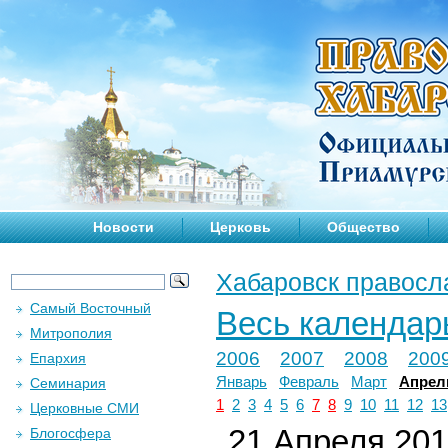
Новости
Церковь
Общество
Хабаровск правосл
Самый Восточный
Весь календар
Митрополия
2006
2007
2008
200
Епархия
Январь
Февраль
Март
Апрел
Семинария
1
2
3
4
5
6
7
8
9
10
11
12
13
Церковные СМИ
21 Апреля 2018
Блогосфера