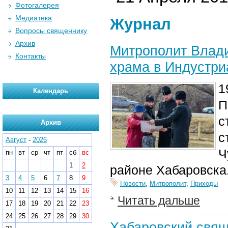
Фотогалерея
Медиатека
Журнал
Вопросы священнику
Архив
Митрополит Влади
Контакты
храма в Индустри
1
Календарь
П
с
Архив
с
Август
-
2026
Ч
пн
вт
ср
чт
пт
сб
вс
1
2
районе Хабаровска
3
4
5
6
7
8
9
Новости
,
Митрополит
,
Приходы
10
11
12
13
14
15
16
Читать дальше
17
18
19
20
21
22
23
24
25
26
27
28
29
30
Хабаровский свящ