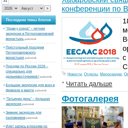
31
конференции по 
>
1
Последние темы блогов
м
“Храм у озера” – летние
экскурсии в Петропавловский
В
монастырь
palomnik
о
Престольный праздник
Петропавловского
с
монастыря
palomnik
С
Поездки по России 2026 –
специально для
Новости
,
Отделы
,
Милосердие
,
О
дальневосточников !
palomnik
Читать дальше
Большие экскурсии для всех в
феврале и марте
palomnik
Фотогалерея
“Татьянин день” – большая
экскурсия
palomnik
Зимние экскурсии для
паломников
palomnik
Идет запись в поездки по