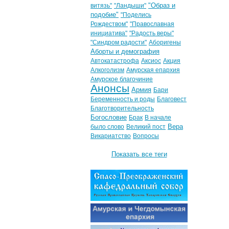
"Образ и
витязь"
"Ландыши"
подобие"
"Поделись
Рождеством"
"Православная
инициатива"
"Радость веры"
"Синдром радости"
Аборигены
Аборты и демография
Автокатастрофа
Аксиос
Акция
Алкоголизм
Амурская епархия
Амурское благочиние
Анонсы
Армия
Бари
Беременность и роды
Благовест
Благотворительность
Богословие
Брак
В начале
Вера
было слово
Великий пост
Викариатство
Вопросы
Показать все теги