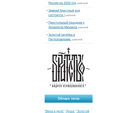
России на 2026 год.
palomnik
Зимний Крестный ход
состоится !
palomnik
Престольный праздник у
Архангела Михаила
palomnik
Золотой октябрь в
Петропавловке.
palomnik
Облако тегов
"Вера и дело"
"Душа"
"Золотой