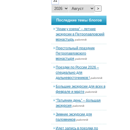
31
>
Последние темы блогов
“Храм у озера” – летние
экскурсии в Петропавловский
монастырь
palomnik
Престольный праздник
Петропавловского
монастыря
palomnik
Поездки по России 2026 –
специально для
дальневосточников !
palomnik
Большие экскурсии для всех в
феврале и марте
palomnik
“Татьянин день” – большая
экскурсия
palomnik
Зимние экскурсии для
паломников
palomnik
Идет запись в поездки по