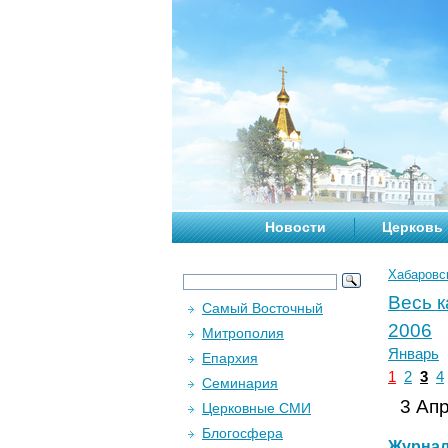
Новости
Церковь
Хабаровс
Весь 
Самый Восточный
2006
Митрополия
Январь
Епархия
1
2
3
4
Семинария
3 Апр
Церковные СМИ
Блогосфера
Журна