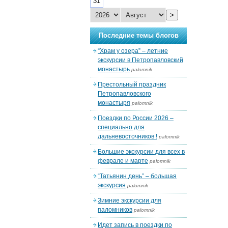
31
>
Последние темы блогов
“Храм у озера” – летние
экскурсии в Петропавловский
монастырь
palomnik
Престольный праздник
Петропавловского
монастыря
palomnik
Поездки по России 2026 –
специально для
дальневосточников !
palomnik
Большие экскурсии для всех в
феврале и марте
palomnik
“Татьянин день” – большая
экскурсия
palomnik
Зимние экскурсии для
паломников
palomnik
Идет запись в поездки по