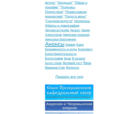
"Образ и
витязь"
"Ландыши"
подобие"
"Поделись
Рождеством"
"Православная
инициатива"
"Радость веры"
"Синдром радости"
Аборигены
Аборты и демография
Автокатастрофа
Аксиос
Акция
Алкоголизм
Амурская епархия
Амурское благочиние
Анонсы
Армия
Бари
Беременность и роды
Благовест
Благотворительность
Богословие
Брак
В начале
Вера
было слово
Великий пост
Викариатство
Вопросы
Показать все теги