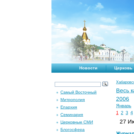
Новости
Церковь
Хабаровс
Весь 
Самый Восточный
2006
Митрополия
Январь
Епархия
1
2
3
4
Семинария
27 Ию
Церковные СМИ
Блогосфера
Журна