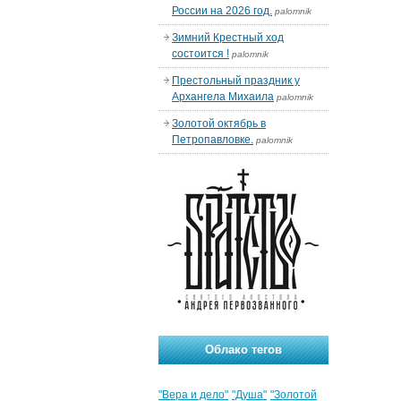
России на 2026 год.
palomnik
Зимний Крестный ход
состоится !
palomnik
Престольный праздник у
Архангела Михаила
palomnik
Золотой октябрь в
Петропавловке.
palomnik
Облако тегов
"Вера и дело"
"Душа"
"Золотой