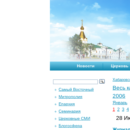
Новости
Церковь
Хабаровс
Весь 
Самый Восточный
2006
Митрополия
Январь
Епархия
1
2
3
4
Семинария
28 Ию
Церковные СМИ
Блогосфера
Журна