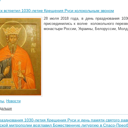
к встретил 1030-летие Крещения Руси колокольным звоном
28 июля 2018 года, в день празднования 10
присоединились к волне колокольного перез
монастыри России, Украины, Белоруссии, Молд
ды
,
Новости
 дальше
разднования 1030-летия Крещения Руси и день памяти святого ра
ской митрополии возглавил Божественную литургию в Спасо-Прео