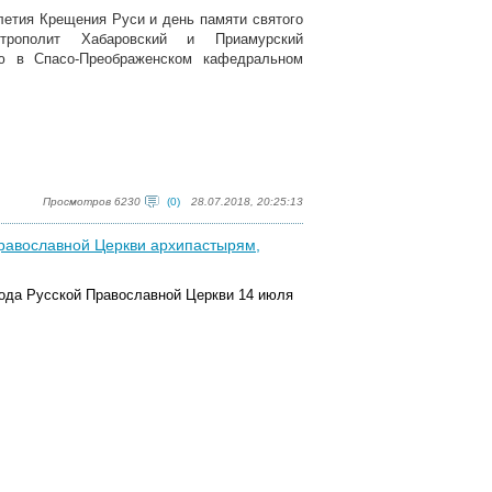
-летия Крещения Руси и день памяти святого
итрополит Хабаровский и Приамурский
ю в Спасо-Преображенском кафедральном
Просмотров 6230
(0)
28.07.2018, 20:25:13
равославной Церкви архипастырям,
ода Русской Православной Церкви 14 июля