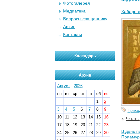
Фотогалерея
Медиатека
Хабаровс
Вопросы священнику
Архив
Контакты
Календарь
Архив
Август
-
2026
пн
вт
ср
чт
пт
сб
вс
1
2
3
4
5
6
7
8
9
Прихо
10
11
12
13
14
15
16
Читать
17
18
19
20
21
22
23
В день п
24
25
26
27
28
29
30
Приамур