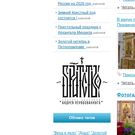
России на 2026 год.
palomnik
Читать
Зимний Крестный ход
состоится !
palomnik
В канун 
Приамур
Престольный праздник у
Архангела Михаила
palomnik
Золотой октябрь в
Петропавловке.
palomnik
Прихо
Читать
Фотога
Облако тегов
"Вера и дело"
"Душа"
"Золотой