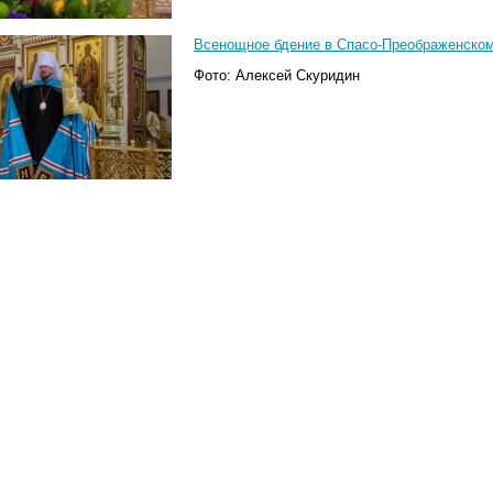
Всенощное бдение в Спасо-Преображенском
Фото: Алексей Скуридин