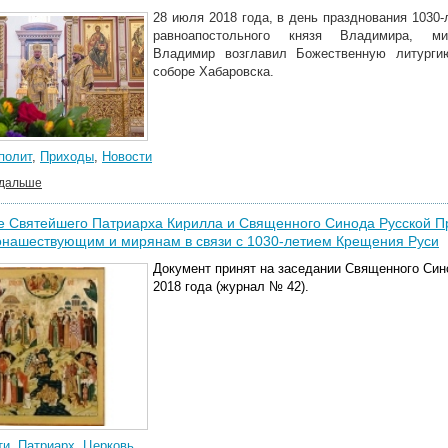
28 июля 2018 года, в день празднования 1030
равноапостольного князя Владимира, м
Владимир возглавил Божественную литурги
соборе Хабаровска.
полит
,
Приходы
,
Новости
 дальше
е Святейшего Патриарха Кирилла и Священного Синода Русской П
онашествующим и мирянам в связи с 1030-летием Крещения Руси
Документ принят на заседании Священного Син
2018 года (журнал № 42).
ти
,
Патриарх
,
Церковь