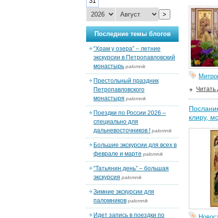
31
>
Последние темы блогов
“Храм у озера” – летние
экскурсии в Петропавловский
монастырь
palomnik
Митро
Престольный праздник
Читать
Петропавловского
монастыря
palomnik
Послани
Поездки по России 2026 –
клиру, м
специально для
дальневосточников !
palomnik
Большие экскурсии для всех в
феврале и марте
palomnik
“Татьянин день” – большая
экскурсия
palomnik
Зимние экскурсии для
паломников
palomnik
Идет запись в поездки по
Новос