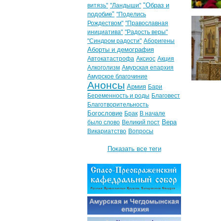
"Образ и
витязь"
"Ландыши"
подобие"
"Поделись
Рождеством"
"Православная
инициатива"
"Радость веры"
"Синдром радости"
Аборигены
Аборты и демография
Автокатастрофа
Аксиос
Акция
Алкоголизм
Амурская епархия
Амурское благочиние
Анонсы
Армия
Бари
Беременность и роды
Благовест
Благотворительность
Богословие
Брак
В начале
Вера
было слово
Великий пост
Викариатство
Вопросы
Показать все теги