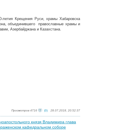
30-летия Крещения Руси, храмы Хабаровска
вона, объединившего православные храмы и
авии, Азербайджана и Казахстана.
Просмотров 4716
(0)
28.07.2018, 20:52:37
вноапостольного князя Владимира глава
браженском кафедральном соборе