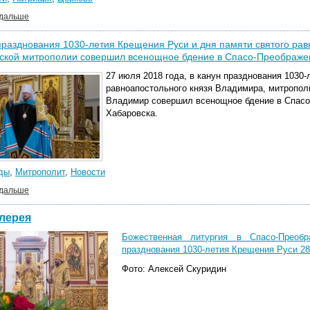
 дальше
празднования 1030-летия Крещения Руси и дня памяти святого рав
ской митрополии совершил всенощное бдение в Спасо-Преображе
27 июля 2018 года, в канун празднования 1030
равноапостольного князя Владимира, митропол
Владимир совершил всенощное бдение в Спас
Хабаровска.
ды
,
Митрополит
,
Новости
 дальше
лерея
Божественная литургия в Спасо-Преоб
празднования 1030-летия Крещения Руси 28 
Фото: Алексей Скуридин