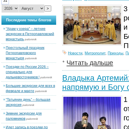
31
3
>
р
Последние темы блогов
и
“Храм у озера” – летние
экскурсии в Петропавловский
Б
монастырь
palomnik
П
Престольный праздник
Петропавловского
Новости
,
Митрополит
,
Приходы
,
П
монастыря
palomnik
Читать дальше
Поездки по России 2026 –
специально для
Владыка Артемий:
дальневосточников !
palomnik
напрямую и Богу 
Большие экскурсии для всех в
феврале и марте
palomnik
1
“Татьянин день” – большая
экскурсия
palomnik
о
Зимние экскурсии для
г
паломников
palomnik
с
Идет запись в поездки по