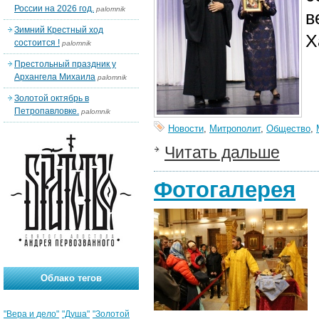
России на 2026 год.
palomnik
в
Зимний Крестный ход
Х
состоится !
palomnik
Престольный праздник у
Архангела Михаила
palomnik
Золотой октябрь в
Петропавловке.
palomnik
Новости
,
Митрополит
,
Общество
,
Читать дальше
Фотогалерея
Облако тегов
"Вера и дело"
"Душа"
"Золотой