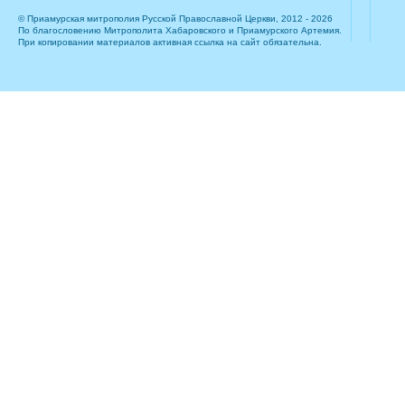
© Приамурская митрополия Русской Православной Церкви, 2012 - 2026
По благословению Митрополита Хабаровского и Приамурского Артемия.
При копировании материалов активная ссылка на сайт обязательна.