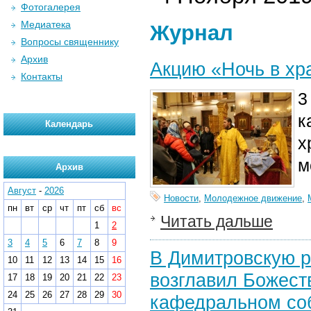
Фотогалерея
Медиатека
Журнал
Вопросы священнику
Архив
Акцию «Ночь в хр
Контакты
3
к
Календарь
х
м
Архив
Август
-
2026
Новости
,
Молодежное движение
,
пн
вт
ср
чт
пт
сб
вс
Читать дальше
1
2
3
4
5
6
7
8
9
В Димитровскую р
10
11
12
13
14
15
16
возглавил Божест
17
18
19
20
21
22
23
24
25
26
27
28
29
30
кафедральном со