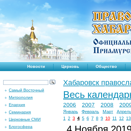
Новости
Церковь
Общество
Хабаровск правосл
Самый Восточный
Весь календар
Митрополия
2006
2007
2008
200
Епархия
Январь
Февраль
Март
Апрел
Семинария
1
2
3
4
5
6
7
8
9
10
11
12
13
Церковные СМИ
4 Ноября 2019 
Блогосфера