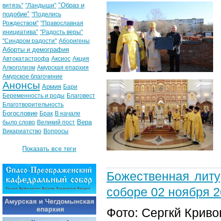
"Образ и
витязь"
"Ландыши"
подобие"
"Поделись
Рождеством"
"Православная
инициатива"
"Радость веры"
"Синдром радости"
Аборигены
Аборты и демография
Автокатастрофа
Аксиос
Акция
Алкоголизм
Амурская епархия
Амурское благочиние
Анонсы
Армия
Бари
Беременность и роды
Благовест
Благотворительность
Богословие
Брак
В начале
Вера
было слово
Великий пост
Викариатство
Вопросы
Показать все теги
Божественная лит
соборе 02 ноября 20
Фото: Сергкй Криво