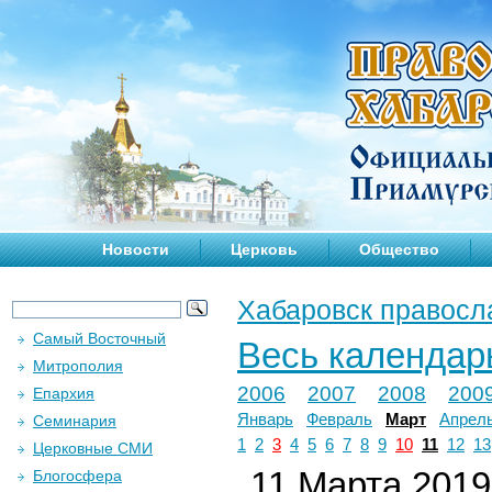
Новости
Церковь
Общество
Хабаровск правосл
Самый Восточный
Весь календар
Митрополия
2006
2007
2008
200
Епархия
Январь
Февраль
Март
Апрел
Семинария
1
2
3
4
5
6
7
8
9
10
11
12
13
Церковные СМИ
11 Марта 2019 
Блогосфера