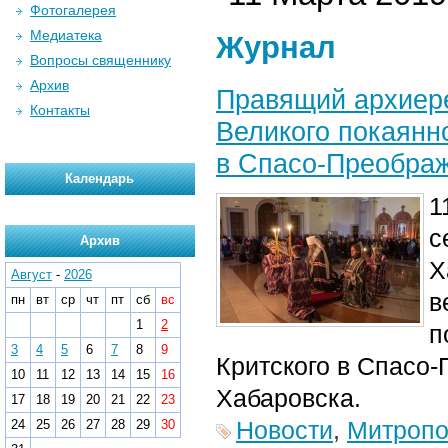
Фотогалерея
Медиатека
Журнал
Вопросы священнику
Архив
Правящий архиере
Контакты
Великого покаянн
в Спасо-Преобра
Календарь
1
с
Архив
Х
Август
-
2026
в
пн
вт
ср
чт
пт
сб
вс
1
2
п
3
4
5
6
7
8
9
Критского в Спасо
10
11
12
13
14
15
16
Хабаровска.
17
18
19
20
21
22
23
Новости
,
Митропо
24
25
26
27
28
29
30