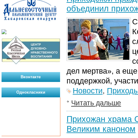
объединил прихож
С
К
с
ц
с
дел мертва», а еще
Вконтакте
поддержкой, участ
Новости
,
Приход
Однокласники
Читать дальше
Прихожан храма 
Великим каноном