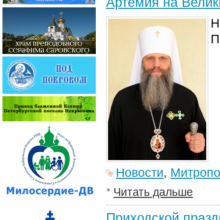
Артемия на Велик
Н
П
Новости
,
Митропо
Читать дальше
Приходской празд