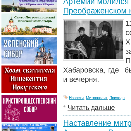
Артемий молился 
Преображенском 
1
с
Х
з
П
Хабаровска, где б
и вечерня.
Новости
,
Митрополит
,
Приходы
Читать дальше
Наставление митр