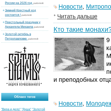
России на 2026 год.
palomnik
Новости
,
Митропо
Зимний Крестный ход
состоится !
Читать дальше
palomnik
Престольный праздник у
Архангела Михаила
palomnik
Кто такие монахи
Золотой октябрь в
9
Петропавловке.
palomnik
к
М
и
п
и преподобных отца
Облако тегов
Новости
,
Молодеж
"Вера и дело"
"Душа"
"Золотой