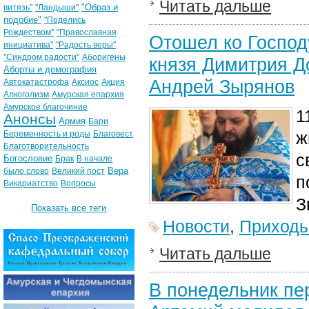
Читать дальше
"Образ и
витязь"
"Ландыши"
подобие"
"Поделись
Рождеством"
"Православная
Отошел ко Господ
инициатива"
"Радость веры"
"Синдром радости"
Аборигены
князя Димитрия Д
Аборты и демография
Андрей Зырянов
Автокатастрофа
Аксиос
Акция
Алкоголизм
Амурская епархия
Амурское благочиние
1
Анонсы
Армия
Бари
ж
Беременность и роды
Благовест
Благотворительность
с
Богословие
Брак
В начале
Вера
было слово
Великий пост
п
Викариатство
Вопросы
З
Показать все теги
Новости
,
Приход
Читать дальше
В понедельник пе