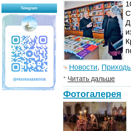
1
Telegram
С
Д
и
К
п
Новости
,
Приход
Читать дальше
Фотогалерея