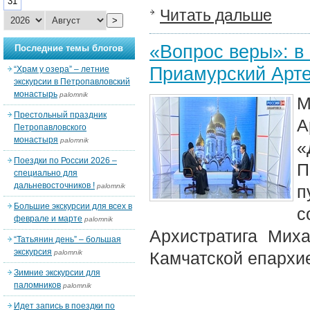
31
Читать дальше
>
«Вопрос веры»: в
Последние темы блогов
Приамурский Арт
“Храм у озера” – летние
экскурсии в Петропавловский
монастырь
palomnik
М
Престольный праздник
А
Петропавловского
монастыря
palomnik
«
Поездки по России 2026 –
П
специально для
дальневосточников !
palomnik
п
Большие экскурсии для всех в
с
феврале и марте
palomnik
Архистратига Мих
“Татьянин день” – большая
экскурсия
palomnik
Камчатской епархие
Зимние экскурсии для
паломников
palomnik
Идет запись в поездки по